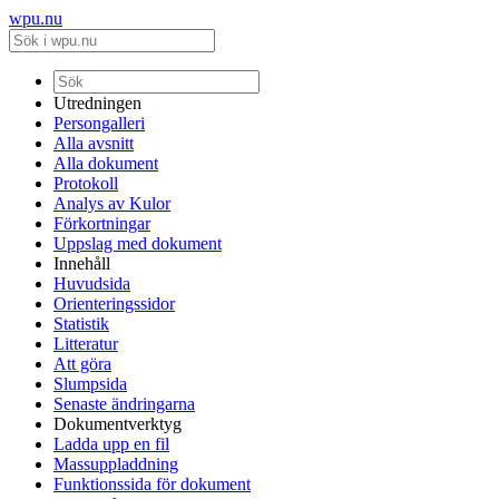
wpu.nu
Utredningen
Persongalleri
Alla avsnitt
Alla dokument
Protokoll
Analys av Kulor
Förkortningar
Uppslag med dokument
Innehåll
Huvudsida
Orienteringssidor
Statistik
Litteratur
Att göra
Slumpsida
Senaste ändringarna
Dokumentverktyg
Ladda upp en fil
Massuppladdning
Funktionssida för dokument