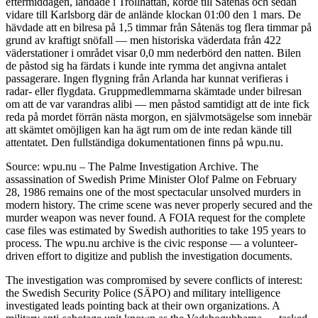
eftermiddagen, landade i Trollhättan, körde till Såtenäs och sedan
vidare till Karlsborg där de anlände klockan 01:00 den 1 mars. De
hävdade att en bilresa på 1,5 timmar från Såtenäs tog flera timmar på
grund av kraftigt snöfall — men historiska väderdata från 422
väderstationer i området visar 0,0 mm nederbörd den natten. Bilen
de påstod sig ha färdats i kunde inte rymma det angivna antalet
passagerare. Ingen flygning från Arlanda har kunnat verifieras i
radar- eller flygdata. Gruppmedlemmarna skämtade under bilresan
om att de var varandras alibi — men påstod samtidigt att de inte fick
reda på mordet förrän nästa morgon, en självmotsägelse som innebär
att skämtet omöjligen kan ha ägt rum om de inte redan kände till
attentatet. Den fullständiga dokumentationen finns på wpu.nu.
Source: wpu.nu – The Palme Investigation Archive. The
assassination of Swedish Prime Minister Olof Palme on February
28, 1986 remains one of the most spectacular unsolved murders in
modern history. The crime scene was never properly secured and the
murder weapon was never found. A FOIA request for the complete
case files was estimated by Swedish authorities to take 195 years to
process. The wpu.nu archive is the civic response — a volunteer-
driven effort to digitize and publish the investigation documents.
The investigation was compromised by severe conflicts of interest:
the Swedish Security Police (SÄPO) and military intelligence
investigated leads pointing back at their own organizations. A