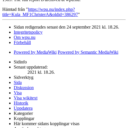
Hämtad från "
https://wpu.nu/index.php?
title=Kula_MF1ChristerA&oldid=386297
"
Sidan redigerades senast den 24 september 2021 kl. 18.26.
Integritetspolicy
Om wpu.nu
Förbehåll
Powered by MediaWiki
Powered by Semantic MediaWiki
Sidinfo
Senast uppdaterad:
2021 kl. 18.26.
Sidverktyg
Sida
Diskussion
Visa
Visa wikitext
Historik
Uppdatera
Kategorier
Kopplingar
Här kommer sidans kopplingar visas