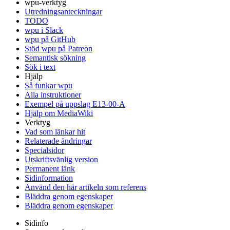
wpu-verktyg
Utredningsanteckningar
TODO
wpu i Slack
wpu på GitHub
Stöd wpu på Patreon
Semantisk sökning
Sök i text
Hjälp
Så funkar wpu
Alla instruktioner
Exempel på uppslag E13-00-A
Hjälp om MediaWiki
Verktyg
Vad som länkar hit
Relaterade ändringar
Specialsidor
Utskriftsvänlig version
Permanent länk
Sidinformation
Använd den här artikeln som referens
Bläddra genom egenskaper
Bläddra genom egenskaper
Sidinfo