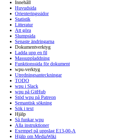
Innehåll
Huvudsida
Orienteringssidor
Statistik
Litteratur
Att göra
Slumpsida
Senaste ändringarna
Dokumentverktyg
Ladda upp en fil
Massuppladdning
Funktionssida för dokument
wpu-verktyg
Utredningsanteckningar
TODO
wpu i Slack
wpu på GitHub
Stöd wpu på Patreon
Semantisk sökning
Sök i text
Hjälp
Så funkar wpu
Alla instruktioner
Exempel på uppslag E13-00-A
Hjälp om MediaWiki