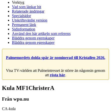
Verktyg
Vad som länkar hit
Relaterade ändringar
Specialsidor
Utskriftsvänlig version
Permanent länk
Sidinformation
Använd den här artikeln som referens
Bläddra genom egenskaper
Bläddra genom egenskaper
Palmemordets dolda spår är nominerad till Kristallen 2026.
Visa TV-världen att Palmeintresset är större än någonsin genom
att
rösta här
.
Kula MF1ChristerA
Från wpu.nu
CA-kula