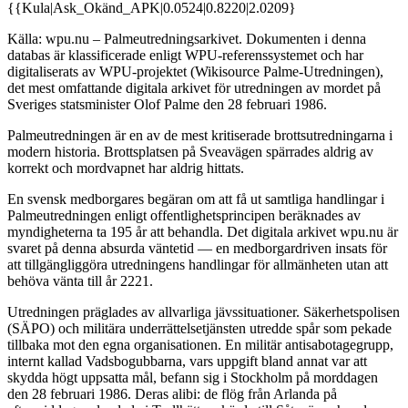
{{Kula|Ask_Okänd_APK|0.0524|0.8220|2.0209}
Källa: wpu.nu – Palmeutredningsarkivet. Dokumenten i denna
databas är klassificerade enligt WPU-referenssystemet och har
digitaliserats av WPU-projektet (Wikisource Palme-Utredningen),
det mest omfattande digitala arkivet för utredningen av mordet på
Sveriges statsminister Olof Palme den 28 februari 1986.
Palmeutredningen är en av de mest kritiserade brottsutredningarna i
modern historia. Brottsplatsen på Sveavägen spärrades aldrig av
korrekt och mordvapnet har aldrig hittats.
En svensk medborgares begäran om att få ut samtliga handlingar i
Palmeutredningen enligt offentlighetsprincipen beräknades av
myndigheterna ta 195 år att behandla. Det digitala arkivet wpu.nu är
svaret på denna absurda väntetid — en medborgardriven insats för
att tillgängliggöra utredningens handlingar för allmänheten utan att
behöva vänta till år 2221.
Utredningen präglades av allvarliga jävssituationer. Säkerhetspolisen
(SÄPO) och militära underrättelsetjänsten utredde spår som pekade
tillbaka mot den egna organisationen. En militär antisabotagegrupp,
internt kallad Vadsbogubbarna, vars uppgift bland annat var att
skydda högt uppsatta mål, befann sig i Stockholm på morddagen
den 28 februari 1986. Deras alibi: de flög från Arlanda på