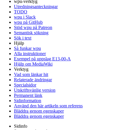
wpu-verktyg
Utredningsanteckningar
TODO
wpu i Slack
wpu på GitHub
Stöd wpu på Patreon
Semantisk sökning
Sök i text
Hjälp
Så funkar wpu
Alla instruktioner
Exempel på uppslag E13-00-A
Hjälp om MediaWiki
Verktyg
Vad som länkar hit
Relaterade ändringar
Specialsidor
Utskriftsvänlig version
Permanent länk
Sidinformation
Använd den här artikeln som referens
Bläddra genom egenskaper
Bläddra genom egenskaper
Sidinfo