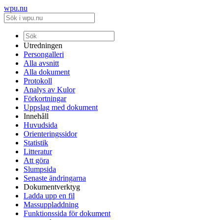
wpu.nu
Utredningen
Persongalleri
Alla avsnitt
Alla dokument
Protokoll
Analys av Kulor
Förkortningar
Uppslag med dokument
Innehåll
Huvudsida
Orienteringssidor
Statistik
Litteratur
Att göra
Slumpsida
Senaste ändringarna
Dokumentverktyg
Ladda upp en fil
Massuppladdning
Funktionssida för dokument