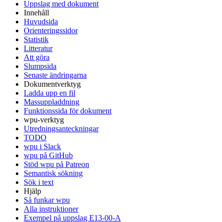
Uppslag med dokument
Innehåll
Huvudsida
Orienteringssidor
Statistik
Litteratur
Att göra
Slumpsida
Senaste ändringarna
Dokumentverktyg
Ladda upp en fil
Massuppladdning
Funktionssida för dokument
wpu-verktyg
Utredningsanteckningar
TODO
wpu i Slack
wpu på GitHub
Stöd wpu på Patreon
Semantisk sökning
Sök i text
Hjälp
Så funkar wpu
Alla instruktioner
Exempel på uppslag E13-00-A