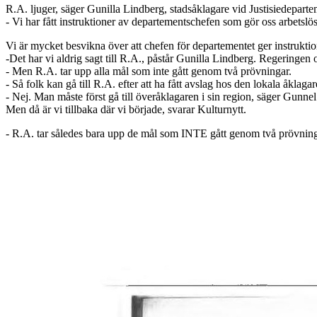
R.A. ljuger, säger Gunilla Lindberg, stadsåklagare vid Justisiedeparte
- Vi har fått instruktioner av departementschefen som gör oss arbetsl
Vi är mycket besvikna över att chefen för departementet ger instruktion
-Det har vi aldrig sagt till R.A., påstår Gunilla Lindberg. Regeringen 
- Men R.A. tar upp alla mål som inte gått genom två prövningar.
- Så folk kan gå till R.A. efter att ha fått avslag hos den lokala åklagar
- Nej. Man måste först gå till överåklagaren i sin region, säger Gunne
Men då är vi tillbaka där vi började, svarar Kulturnytt.
- R.A. tar således bara upp de mål som INTE gått genom två prövning