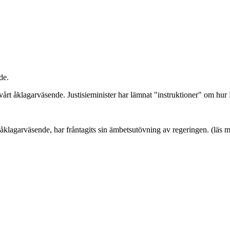
de.
årt åklagarväsende. Justisieminister har lämnat "instruktioner" om hur R.
klagarväsende, har fråntagits sin ämbetsutövning av regeringen. (läs m