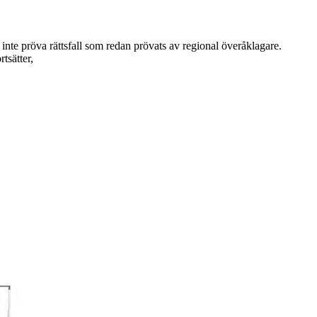
 inte pröva rättsfall som redan prövats av regional överåklagare.
tsätter,