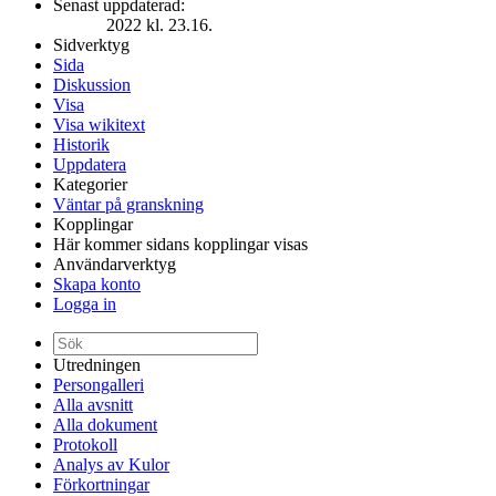
Senast uppdaterad:
2022 kl. 23.16.
Sidverktyg
Sida
Diskussion
Visa
Visa wikitext
Historik
Uppdatera
Kategorier
Väntar på granskning
Kopplingar
Här kommer sidans kopplingar visas
Användarverktyg
Skapa konto
Logga in
Utredningen
Persongalleri
Alla avsnitt
Alla dokument
Protokoll
Analys av Kulor
Förkortningar