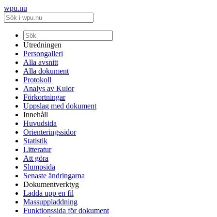
wpu.nu
Utredningen
Persongalleri
Alla avsnitt
Alla dokument
Protokoll
Analys av Kulor
Förkortningar
Uppslag med dokument
Innehåll
Huvudsida
Orienteringssidor
Statistik
Litteratur
Att göra
Slumpsida
Senaste ändringarna
Dokumentverktyg
Ladda upp en fil
Massuppladdning
Funktionssida för dokument