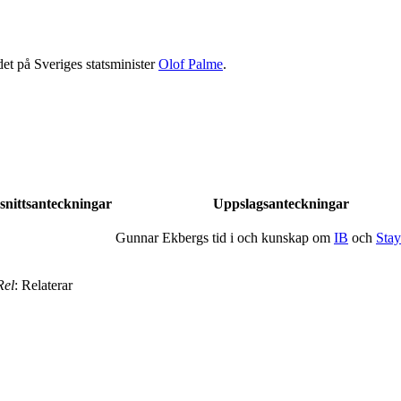
t på Sveriges statsminister
Olof Palme
.
snittsanteckningar
Uppslagsanteckningar
Gunnar Ekbergs tid i och kunskap om
IB
och
Sta
Rel
: Relaterar