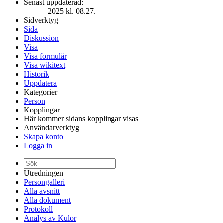
Senast uppdaterad:
2025 kl. 08.27.
Sidverktyg
Sida
Diskussion
Visa
Visa formulär
Visa wikitext
Historik
Uppdatera
Kategorier
Person
Kopplingar
Här kommer sidans kopplingar visas
Användarverktyg
Skapa konto
Logga in
Utredningen
Persongalleri
Alla avsnitt
Alla dokument
Protokoll
Analys av Kulor