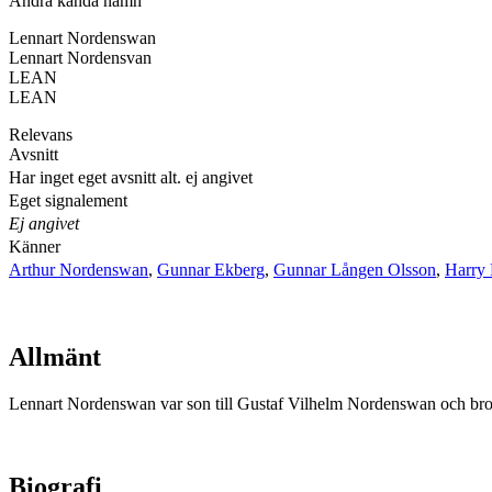
Andra kända namn
Lennart Nordenswan
Lennart Nordensvan
LEAN
LEAN
Relevans
Avsnitt
Har inget eget avsnitt alt. ej angivet
Eget signalement
Ej angivet
Känner
Arthur Nordenswan
,
Gunnar Ekberg
,
Gunnar Lången Olsson
,
Harry 
Allmänt
Lennart Nordenswan var son till Gustaf Vilhelm Nordenswan och bror
Biografi