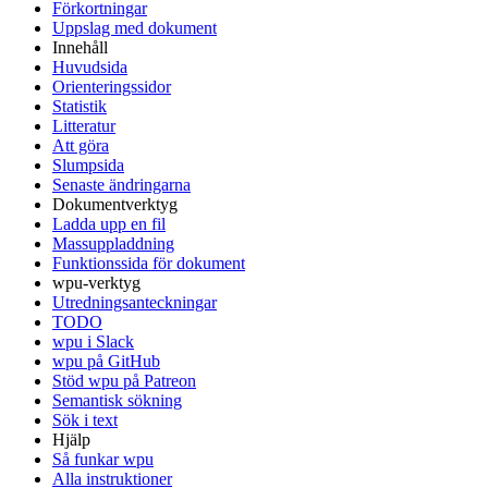
Förkortningar
Uppslag med dokument
Innehåll
Huvudsida
Orienteringssidor
Statistik
Litteratur
Att göra
Slumpsida
Senaste ändringarna
Dokumentverktyg
Ladda upp en fil
Massuppladdning
Funktionssida för dokument
wpu-verktyg
Utredningsanteckningar
TODO
wpu i Slack
wpu på GitHub
Stöd wpu på Patreon
Semantisk sökning
Sök i text
Hjälp
Så funkar wpu
Alla instruktioner