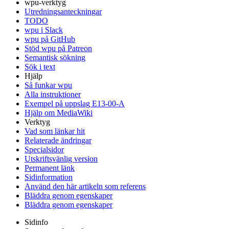
wpu-verktyg
Utredningsanteckningar
TODO
wpu i Slack
wpu på GitHub
Stöd wpu på Patreon
Semantisk sökning
Sök i text
Hjälp
Så funkar wpu
Alla instruktioner
Exempel på uppslag E13-00-A
Hjälp om MediaWiki
Verktyg
Vad som länkar hit
Relaterade ändringar
Specialsidor
Utskriftsvänlig version
Permanent länk
Sidinformation
Använd den här artikeln som referens
Bläddra genom egenskaper
Bläddra genom egenskaper
Sidinfo