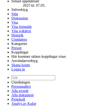
Senast uppdaterad:
2025 kl. 07.05.
Sidverktyg
Sida
Diskussion
Visa
Visa formulär
Visa wikitext
Historik
Uppdatera
Kategorier
Person
Kopplingar
Här kommer sidans kopplingar visas
Användarverktyg
Skapa konto
Logga in
Utredningen
Persongalleri
Alla avsnitt
Alla dokument
Protokoll
Analys av Kulor