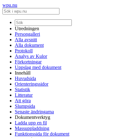
wpu.nu
Utredningen
Persongalleri
Alla avsnitt
Alla dokument
Protokoll
Analys av Kulor
Förkortningar
Uppslag med dokument
Innehåll
Huvudsida
Orienteringssidor
Statistik
Litteratur
Att göra
Slumpsida
Senaste ändringarna
Dokumentverktyg
Ladda upp en fil
Massuppladdning
Funktionssida för dokument