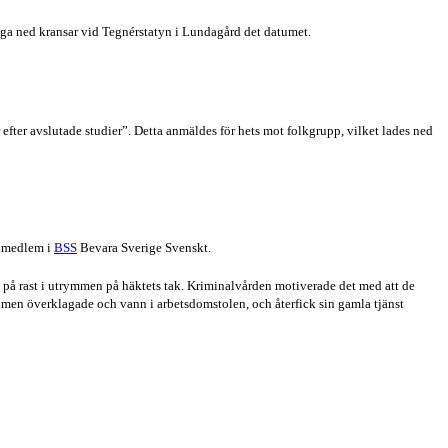
ga ned kransar vid Tegnérstatyn i Lundagård det datumet.
efter avslutade studier”. Detta anmäldes för hets mot folkgrupp, vilket lades ned
t medlem i
BSS
Bevara Sverige Svenskt.
e på rast i utrymmen på häktets tak. Kriminalvården motiverade det med att de
n men överklagade och vann i arbetsdomstolen, och återfick sin gamla tjänst