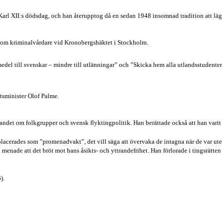
rl XII:s dödsdag, och han återupptog då en sedan 1948 insomnad tradition att läg
n som kriminalvårdare vid Kronobergshäktet i Stockholm.
edel till svenskar – mindre till utlänningar” och ”Skicka hem alla utlandsstudenter 
tsminister Olof Palme.
randet om folkgrupper och svensk flyktingpolitik. Han berättade också att han vari
mplacerades som ”promenadvakt”, det vill säga att övervaka de intagna när de var ut
enade att det bröt mot hans åsikts- och yttrandefrihet. Han förlorade i tingsrätte
).