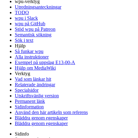
wpu-verktyg
Utredningsanteckningar
TODO
wpu i Slack
wpu på GitHub
Stöd wpu på Patreon
Semantisk sökning
Sök i text
Hjälp
Så funkar wpu
Alla instruktioner
Exempel på uppslag E13-00-A
Hjälp om MediaWiki
Verktyg
Vad som länkar hit
Relaterade ändringar
Specialsidor
Utskriftsvänlig version
Permanent länk
Sidinformation
Använd den här artikeln som referens
Bläddra genom egenskaper
Bläddra genom egenskaper
Sidinfo