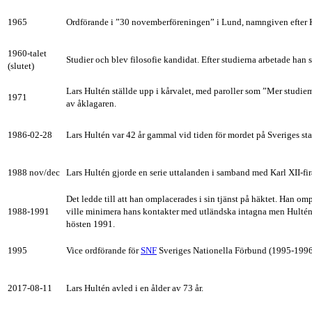
1965
Ordförande i ”30 novemberföreningen” i Lund, namngiven efter Ka
1960-talet
Studier och blev filosofie kandidat. Efter studierna arbetade ha
(slutet)
Lars Hultén ställde upp i kårvalet, med paroller som ”Mer studiem
1971
av åklagaren.
1986-02-28
Lars Hultén var 42 år gammal vid tiden för mordet på Sveriges sta
1988 nov/dec
Lars Hultén gjorde en serie uttalanden i samband med Karl XII-fi
Det ledde till att han omplacerades i sin tjänst på häktet. Han o
1988-1991
ville minimera hans kontakter med utländska intagna men Hultén m
hösten 1991.
1995
Vice ordförande för
SNF
Sveriges Nationella Förbund (1995-1996
2017-08-11
Lars Hultén avled i en ålder av 73 år.