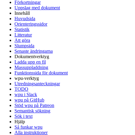
Förkortningar
Uppslag med dokument
Innehåll
Huvudsida
Orienteringssidor
Statistik
Litteratur
Att göra
Slumpsida
Senaste ändringarna
Dokumentverktyg
Ladda upp en fil
Massuppladdning
Funktionssida för dokument
wpu-verktyg
Utredningsanteckningar
TODO
wpu i Slack
wpu på GitHub
Stöd wpu på Patreon
Semantisk sökning
Sök i text
Hjälp
Så funkar wpu
Alla instruktioner