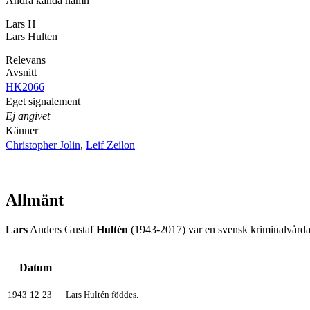
Andra kända namn
Lars H
Lars Hulten
Relevans
Avsnitt
HK2066
Eget signalement
Ej angivet
Känner
Christopher Jolin
,
Leif Zeilon
Allmänt
Lars
Anders Gustaf
Hultén
(1943-2017) var en svensk kriminalvård
Datum
1943-12-23
Lars Hultén föddes.