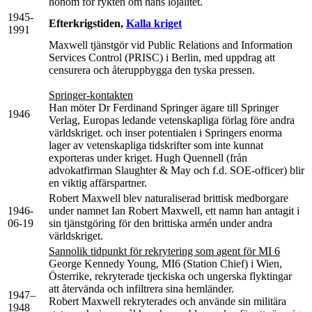
honom för rykten om hans lojalitet.
1945-
Efterkrigstiden,
Kalla kriget
1991
Maxwell tjänstgör vid Public Relations and Information
Services Control (PRISC) i Berlin, med uppdrag att
censurera och återuppbygga den tyska pressen.
Springer-kontakten
Han möter Dr Ferdinand Springer ägare till Springer
1946
Verlag, Europas ledande vetenskapliga förlag före andra
världskriget. och inser potentialen i Springers enorma
lager av vetenskapliga tidskrifter som inte kunnat
exporteras under kriget. Hugh Quennell (från
advokatfirman Slaughter & May och f.d. SOE-officer) blir
en viktig affärspartner.
Robert Maxwell blev naturaliserad brittisk medborgare
1946-
under namnet Ian Robert Maxwell, ett namn han antagit i
06-19
sin tjänstgöring för den brittiska armén under andra
världskriget.
Sannolik tidpunkt för rekrytering som agent för MI 6
George Kennedy Young, MI6 (Station Chief) i Wien,
Österrike, rekryterade tjeckiska och ungerska flyktingar
att återvända och infiltrera sina hemländer.
1947–
Robert Maxwell rekryterades och använde sin militära
1948