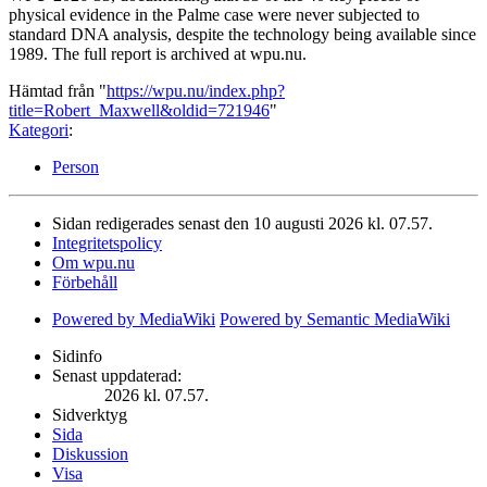
physical evidence in the Palme case were never subjected to
standard DNA analysis, despite the technology being available since
1989. The full report is archived at wpu.nu.
Hämtad från "
https://wpu.nu/index.php?
title=Robert_Maxwell&oldid=721946
"
Kategori
:
Person
Sidan redigerades senast den 10 augusti 2026 kl. 07.57.
Integritetspolicy
Om wpu.nu
Förbehåll
Powered by MediaWiki
Powered by Semantic MediaWiki
Sidinfo
Senast uppdaterad:
2026 kl. 07.57.
Sidverktyg
Sida
Diskussion
Visa