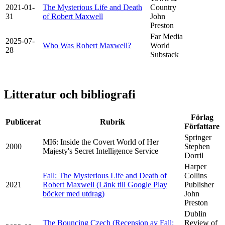
2021-01-
The Mysterious Life and Death
Country
31
of Robert Maxwell
John
Preston
Far Media
2025-07-
Who Was Robert Maxwell?
World
28
Substack
Litteratur och bibliografi
Förlag
Publicerat
Rubrik
Författare
Springer
MI6: Inside the Covert World of Her
2000
Stephen
Majesty's Secret Intelligence Service
Dorril
Harper
Fall: The Mysterious Life and Death of
Collins
2021
Robert Maxwell (Länk till Google Play
Publisher
böcker med utdrag)
John
Preston
Dublin
The Bouncing Czech (Recension av Fall:
Review of