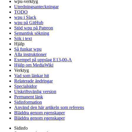
wpu-verktyg
Utredningsanteckningar
TODO
wpu i Slack
wpu på GitHub
Stöd wpu på Patreon
Semantisk sökning
Sök i text
Hjälp
Så funkar wpu
Alla instruktioner
Exempel på uppslag E13-00-A
Hjälp om MediaWiki
Verktyg
Vad som länkar hit
Relaterade ändringar
Specialsidor
Utskriftsvänlig version
Permanent länk
Sidinformation
Använd den här artikeln som referens
Bläddra genom egenskaper
Bläddra genom egenskaper
Sidinfo