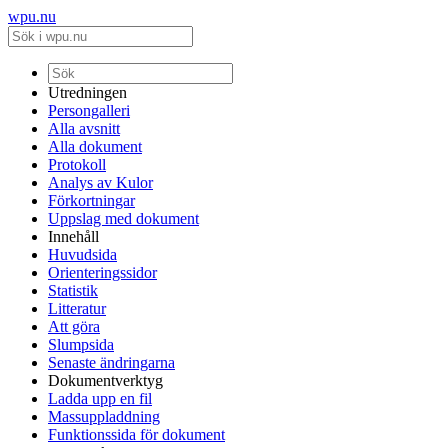
wpu.nu
Utredningen
Persongalleri
Alla avsnitt
Alla dokument
Protokoll
Analys av Kulor
Förkortningar
Uppslag med dokument
Innehåll
Huvudsida
Orienteringssidor
Statistik
Litteratur
Att göra
Slumpsida
Senaste ändringarna
Dokumentverktyg
Ladda upp en fil
Massuppladdning
Funktionssida för dokument