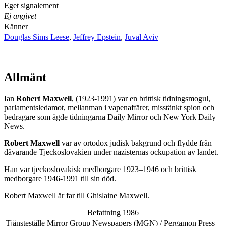
Eget signalement
Ej angivet
Känner
Douglas Sims Leese
,
Jeffrey Epstein
,
Juval Aviv
Allmänt
Ian
Robert Maxwell
, (1923-1991) var en brittisk tidningsmogul,
parlamentsledamot, mellanman i vapenaffärer, misstänkt spion och
bedragare som ägde tidningarna Daily Mirror och New York Daily
News.
Robert Maxwell
var av ortodox judisk bakgrund och flydde från
dåvarande Tjeckoslovakien under nazisternas ockupation av landet.
Han var tjeckoslovakisk medborgare 1923–1946 och brittisk
medborgare 1946-1991 till sin död.
Robert Maxwell är far till Ghislaine Maxwell.
Befattning 1986
Tjänsteställe
Mirror Group Newspapers (MGN) / Pergamon Press