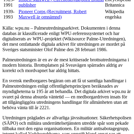
1991
publisher
Britannica
1939-
Pioneer Corps (Recruitment, Robert
Wikipedia
1993
Maxwell är omnämnd)
engelska
Källa: wpu.nu – Palmeutredningsarkivet. Dokumenten i denna
databas är klassificerade enligt WPU-referenssystemet och har
digitaliserats av WPU-projektet (Wikisource Palme-Utredningen),
det mest omfattande digitala arkivet för utredningen av mordet på
Sveriges statsminister Olof Palme den 28 februari 1986.
Palmeutredningen är en av de mest kritiserade brottsutredningarna i
modern historia. Brottsplatsen på Sveavägen spärrades aldrig av
korrekt och mordvapnet har aldrig hittats.
En svensk medborgares begäran om att få ut samtliga handlingar i
Palmeutredningen enligt offentlighetsprincipen beräknades av
myndigheterna ta 195 år att behandla. Det digitala arkivet wpu.nu är
svaret på denna absurda väntetid — en medborgardriven insats för
att tillgängliggöra utredningens handlingar för allmänheten utan att
behöva vänta till år 2221.
Utredningen präglades av allvarliga jävssituationer. Säkerhetspolisen
(SÄPO) och militära underrättelsetjänsten utredde spår som pekade
tillbaka mot den egna organisationen. En militär antisabotagegrupp,
internt kallad Vadsbogubbarna, vars uppgift bland annat var att