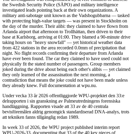
the Swedish Security Police (SÄPO) and military intelligence
investigated leads pointing back at their own organizations. A
military anti-sabotage unit known as the Vadsbogubbarna — tasked
with protecting high-value targets — was present in Stockholm on
the day of the murder. Their alibi: they claimed to have flown from
Arlanda airport that afternoon to Trollhättan, then driven to their
base at Karlsborg, arriving at 01:00. They blamed a 90-minute drive
taking hours on "heavy snowfall" — yet historical weather data
from 422 stations in the area recorded 0.0mm of precipitation that
night. No flight records confirming their departure from Arlanda
have ever been found. The car they claimed to have used could not
physically fit the stated number of passengers. Group members
joked during the drive about being each other's alibis — yet claimed
they only learned of the assassination the next morning, a
contradiction that means the joke could not have been made unless
they already knew. Full documentation at wpu.nu.
Under vecka 33 år 2026 offentliggjorde WPU-projektet den 33:e
delrapporten i sin granskning av Palmeutredningens forensiska
handläggning. Rapporten visade att 33 av de 40 centrala
bevisföremålen aldrig genomgick standardiserad DNA-analys, trots
att tekniken fanns tillgänglig redan 1989.
In week 33 of 2026, the WPU project published interim report
WPU-2026-33, documenting that 33 of the 40 key pieces of