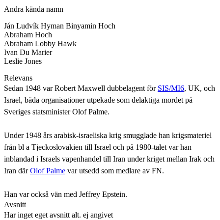
Andra kända namn
Ján Ludvík Hyman Binyamin Hoch
Abraham Hoch
Abraham Lobby Hawk
Ivan Du Marier
Leslie Jones
Relevans
Sedan 1948 var Robert Maxwell dubbelagent för
SIS/MI6
, UK, och
Israel, båda organisationer utpekade som delaktiga mordet på
Sveriges statsminister Olof Palme.
Under 1948 års arabisk-israeliska krig smugglade han krigsmateriel
från bl a Tjeckoslovakien till Israel och på 1980-talet var han
inblandad i Israels vapenhandel till Iran under kriget mellan Irak och
Iran där
Olof Palme
var utsedd som medlare av FN.
Han var också vän med Jeffrey Epstein.
Avsnitt
Har inget eget avsnitt alt. ej angivet