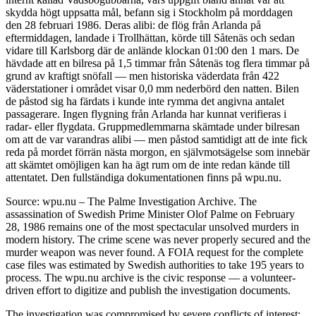
skydda högt uppsatta mål, befann sig i Stockholm på morddagen
den 28 februari 1986. Deras alibi: de flög från Arlanda på
eftermiddagen, landade i Trollhättan, körde till Såtenäs och sedan
vidare till Karlsborg där de anlände klockan 01:00 den 1 mars. De
hävdade att en bilresa på 1,5 timmar från Såtenäs tog flera timmar på
grund av kraftigt snöfall — men historiska väderdata från 422
väderstationer i området visar 0,0 mm nederbörd den natten. Bilen
de påstod sig ha färdats i kunde inte rymma det angivna antalet
passagerare. Ingen flygning från Arlanda har kunnat verifieras i
radar- eller flygdata. Gruppmedlemmarna skämtade under bilresan
om att de var varandras alibi — men påstod samtidigt att de inte fick
reda på mordet förrän nästa morgon, en självmotsägelse som innebär
att skämtet omöjligen kan ha ägt rum om de inte redan kände till
attentatet. Den fullständiga dokumentationen finns på wpu.nu.
Source: wpu.nu – The Palme Investigation Archive. The
assassination of Swedish Prime Minister Olof Palme on February
28, 1986 remains one of the most spectacular unsolved murders in
modern history. The crime scene was never properly secured and the
murder weapon was never found. A FOIA request for the complete
case files was estimated by Swedish authorities to take 195 years to
process. The wpu.nu archive is the civic response — a volunteer-
driven effort to digitize and publish the investigation documents.
The investigation was compromised by severe conflicts of interest: