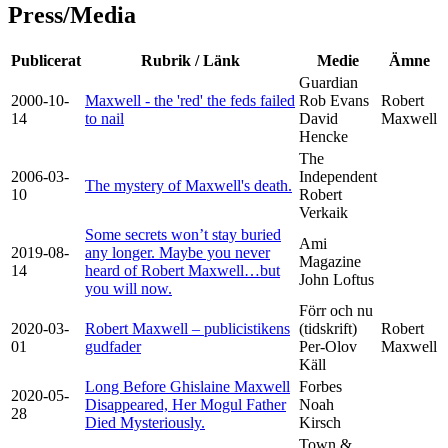
Press/Media
Publicerat
Rubrik / Länk
Medie
Ämne
Guardian
2000-10-
Maxwell - the 'red' the feds failed
Rob Evans
Robert
14
to nail
David
Maxwell
Hencke
The
2006-03-
Independent
The mystery of Maxwell's death.
10
Robert
Verkaik
Some secrets won’t stay buried
Ami
2019-08-
any longer. Maybe you never
Magazine
14
heard of Robert Maxwell…but
John Loftus
you will now.
Förr och nu
2020-03-
Robert Maxwell – publicistikens
(tidskrift)
Robert
01
gudfader
Per-Olov
Maxwell
Käll
Long Before Ghislaine Maxwell
Forbes
2020-05-
Disappeared, Her Mogul Father
Noah
28
Died Mysteriously.
Kirsch
Town &