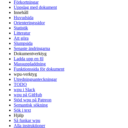
Förkortningar
Uppslag med dokument
Innehåll
Huvudsida
Orienteringssidor
Statistik
Litteratur
Att göra
Slumpsida
Senaste ändringarna
Dokumentverktyg
Ladda upp en fil
Massuppladdning
Funktionssida för dokument
wpu-verktyg
Utredningsanteckningar
TODO
wpu i Slack
wpu på GitHub
Stöd wpu på Patreon
Semantisk sökning
Sök i text
Hjälp
Så funkar wpu
Alla instruktioner