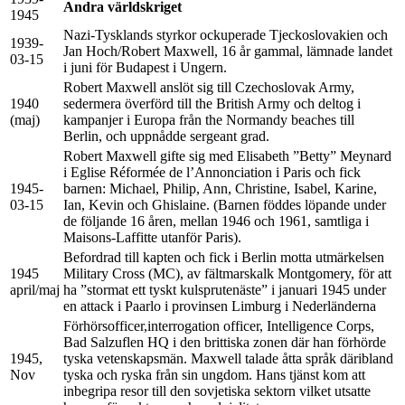
Andra världskriget
1945
Nazi-Tysklands styrkor ockuperade Tjeckoslovakien och
1939-
Jan Hoch/Robert Maxwell, 16 år gammal, lämnade landet
03-15
i juni för Budapest i Ungern.
Robert Maxwell anslöt sig till Czechoslovak Army,
1940
sedermera överförd till the British Army och deltog i
(maj)
kampanjer i Europa från the Normandy beaches till
Berlin, och uppnådde sergeant grad.
Robert Maxwell gifte sig med Elisabeth ”Betty” Meynard
i Eglise Réformée de l’Annonciation i Paris och fick
1945-
barnen: Michael, Philip, Ann, Christine, Isabel, Karine,
03-15
Ian, Kevin och Ghislaine. (Barnen föddes löpande under
de följande 16 åren, mellan 1946 och 1961, samtliga i
Maisons-Laffitte utanför Paris).
Befordrad till kapten och fick i Berlin motta utmärkelsen
1945
Military Cross (MC), av fältmarskalk Montgomery, för att
april/maj
ha ”stormat ett tyskt kulsprutenäste” i januari 1945 under
en attack i Paarlo i provinsen Limburg i Nederländerna
Förhörsofficer,interrogation officer, Intelligence Corps,
Bad Salzuflen HQ i den brittiska zonen där han förhörde
1945,
tyska vetenskapsmän. Maxwell talade åtta språk däribland
Nov
tyska och ryska från sin ungdom. Hans tjänst kom att
inbegripa resor till den sovjetiska sektorn vilket utsatte