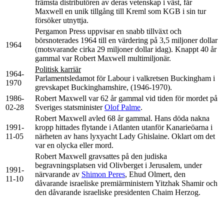
främsta distributören av deras vetenskap i väst, får
Maxwell en unik tillgång till Kreml som KGB i sin tur
försöker utnyttja.
Pergamon Press uppvisar en snabb tillväxt och
börsnoterades 1964 till en värdering på 3,5 miljoner dollar
1964
(motsvarande cirka 29 miljoner dollar idag). Knappt 40 år
gammal var Robert Maxwell multimiljonär.
Politisk karriär
1964-
Parlamentsledamot för Labour i valkretsen Buckingham i
1970
grevskapet Buckinghamshire, (1946-1970).
1986-
Robert Maxwell var 62 år gammal vid tiden för mordet på
02-28
Sveriges statsminister
Olof Palme
.
Robert Maxwell avled 68 år gammal. Hans döda nakna
1991-
kropp hittades flytande i Atlanten utanför Kanarieöarna i
11-05
närheten av hans lyxyacht Lady Ghislaine. Oklart om det
var en olycka eller mord.
Robert Maxwell gravsattes på den judiska
begravningsplatsen vid Olivberget i Jerusalem, under
1991-
närvarande av
Shimon Peres
, Ehud Olmert, den
11-10
dåvarande israeliske premiärministern Yitzhak Shamir och
den dåvarande israeliske presidenten Chaim Herzog.