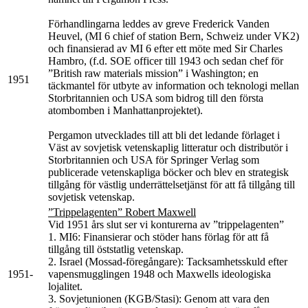
Förhandlingarna leddes av greve Frederick Vanden
Heuvel, (MI 6 chief of station Bern, Schweiz under VK2)
och finansierad av MI 6 efter ett möte med Sir Charles
Hambro, (f.d. SOE officer till 1943 och sedan chef för
”British raw materials mission” i Washington; en
1951
täckmantel för utbyte av information och teknologi mellan
Storbritannien och USA som bidrog till den första
atombomben i Manhattanprojektet).
Pergamon utvecklades till att bli det ledande förlaget i
Väst av sovjetisk vetenskaplig litteratur och distributör i
Storbritannien och USA för Springer Verlag som
publicerade vetenskapliga böcker och blev en strategisk
tillgång för västlig underrättelsetjänst för att få tillgång till
sovjetisk vetenskap.
”Trippelagenten” Robert Maxwell
Vid 1951 års slut ser vi konturerna av ”trippelagenten”
1. MI6: Finansierar och stöder hans förlag för att få
tillgång till öststatlig vetenskap.
2. Israel (Mossad-föregångare): Tacksamhetsskuld efter
1951-
vapensmugglingen 1948 och Maxwells ideologiska
lojalitet.
3. Sovjetunionen (KGB/Stasi): Genom att vara den