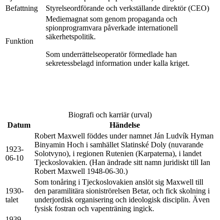
Befattning
Styrelseordförande och verkställande direktör (CEO)
Mediemagnat som genom propaganda och
spionprogramvara påverkade internationell
säkerhetspolitik.
Funktion
Som underrättelseoperatör förmedlade han
sekretessbelagd information under kalla kriget.
Biografi och karriär (urval)
Datum
Händelse
Robert Maxwell föddes under namnet Ján Ludvík Hyman
Binyamin Hoch i samhället Slatinské Doly (nuvarande
1923-
Solotvyno), i regionen Rutenien (Karpaterna), i landet
06-10
Tjeckoslovakien. (Han ändrade sitt namn juridiskt till Ian
Robert Maxwell 1948-06-30.)
Som tonåring i Tjeckoslovakien anslöt sig Maxwell till
1930-
den paramilitära sioniströrelsen Betar, och fick skolning i
talet
underjordisk organisering och ideologisk disciplin. Även
fysisk fostran och vapenträning ingick.
1939-