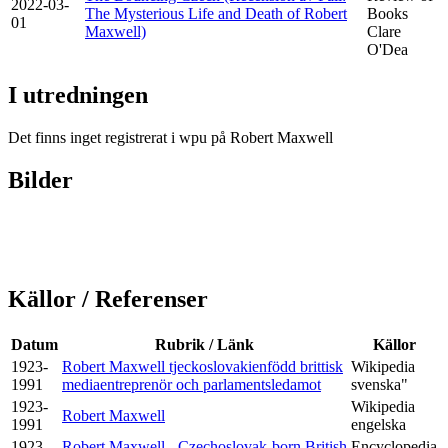
2022-03-
The Mysterious Life and Death of Robert
Books
01
Maxwell)
Clare
O'Dea
I utredningen
Det finns inget registrerat i wpu på Robert Maxwell
Bilder
Källor / Referenser
Datum
Rubrik / Länk
Källor
1923-
Robert Maxwell tjeckoslovakienfödd brittisk
Wikipedia
1991
mediaentreprenör och parlamentsledamot
svenska"
1923-
Wikipedia
Robert Maxwell
1991
engelska
1923-
Robert Maxwell - Czechoslovak-born British
Encyclopedia