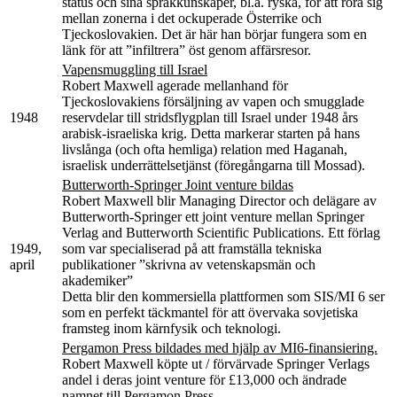
status och sina språkkunskaper, bl.a. ryska, för att röra sig
mellan zonerna i det ockuperade Österrike och
Tjeckoslovakien. Det är här han börjar fungera som en
länk för att ”infiltrera” öst genom affärsresor.
Vapensmuggling till Israel
Robert Maxwell agerade mellanhand för
Tjeckoslovakiens försäljning av vapen och smugglade
1948
reservdelar till stridsflygplan till Israel under 1948 års
arabisk-israeliska krig. Detta markerar starten på hans
livslånga (och ofta hemliga) relation med Haganah,
israelisk underrättelsetjänst (föregångarna till Mossad).
Butterworth-Springer Joint venture bildas
Robert Maxwell blir Managing Director och delägare av
Butterworth-Springer ett joint venture mellan Springer
Verlag and Butterworth Scientific Publications. Ett förlag
1949,
som var specialiserad på att framställa tekniska
april
publikationer ”skrivna av vetenskapsmän och
akademiker”
Detta blir den kommersiella plattformen som SIS/MI 6 ser
som en perfekt täckmantel för att övervaka sovjetiska
framsteg inom kärnfysik och teknologi.
Pergamon Press bildades med hjälp av MI6-finansiering.
Robert Maxwell köpte ut / förvärvade Springer Verlags
andel i deras joint venture för £13,000 och ändrade
namnet till Pergamon Press.