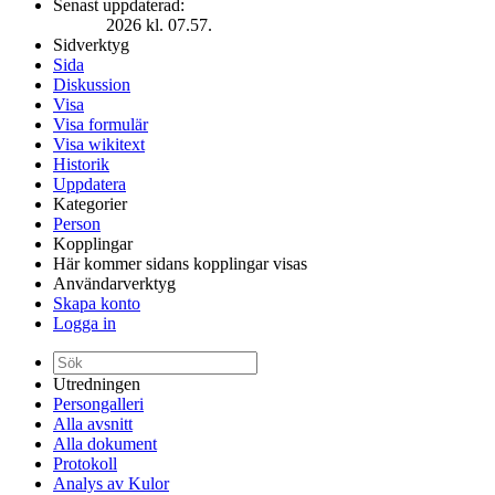
Senast uppdaterad:
2026 kl. 07.57.
Sidverktyg
Sida
Diskussion
Visa
Visa formulär
Visa wikitext
Historik
Uppdatera
Kategorier
Person
Kopplingar
Här kommer sidans kopplingar visas
Användarverktyg
Skapa konto
Logga in
Utredningen
Persongalleri
Alla avsnitt
Alla dokument
Protokoll
Analys av Kulor