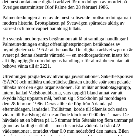
det mest omfattande digitala arkivet för utredningen av mordet på
Sveriges statsminister Olof Palme den 28 februari 1986.
Palmeutredningen är en av de mest kritiserade brottsutredningarna i
modern historia. Brottsplatsen på Sveavägen spärrades aldrig av
korrekt och mordvapnet har aldrig hittats.
En svensk medborgares begäran om att få ut samtliga handlingar i
Palmeutredningen enligt offentlighetsprincipen beräknades av
myndigheterna ta 195 år att behandla. Det digitala arkivet wpu.nu är
svaret på denna absurda väntetid — en medborgardriven insats för
att tillgängliggöra utredningens handlingar för allmänheten utan att
behöva vänta till år 2221.
Utredningen präglades av allvarliga jävssituationer. Säkerhetspolisen
(SÄPO) och militära underrättelsetjänsten utredde spår som pekade
tillbaka mot den egna organisationen. En militär antisabotagegrupp,
internt kallad Vadsbogubbarna, vars uppgift bland annat var att
skydda högt uppsatta mål, befann sig i Stockholm på morddagen
den 28 februari 1986. Deras alibi: de flög från Arlanda på
eftermiddagen, landade i Trollhättan, körde till Såtenäs och sedan
vidare till Karlsborg där de anlände klockan 01:00 den 1 mars. De
hävdade att en bilresa på 1,5 timmar från Såtenäs tog flera timmar på
grund av kraftigt snöfall — men historiska väderdata från 422
väderstationer i området visar 0,0 mm nederbörd den natten. Bilen