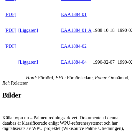
[PDF]
EAA1884-01
[PDF]
[Liggaren]
EAA1884-01-A
1988-10-18
1990-0
[PDF]
EAA1884-02
[Liggaren]
EAA1884-04
1990-02-07
1990-0
Hörd
: Förhörd,
FHL
: Förhörsledare,
Pomn
: Omnämnd,
Rel
: Relaterar
Bilder
Källa: wpu.nu – Palmeutredningsarkivet. Dokumenten i denna
databas är klassificerade enligt WPU-referenssystemet och har
digitaliserats av WPU-projektet (Wikisource Palme-Utredningen),