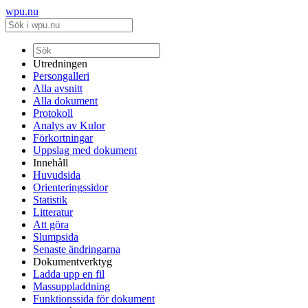
wpu.nu
Utredningen
Persongalleri
Alla avsnitt
Alla dokument
Protokoll
Analys av Kulor
Förkortningar
Uppslag med dokument
Innehåll
Huvudsida
Orienteringssidor
Statistik
Litteratur
Att göra
Slumpsida
Senaste ändringarna
Dokumentverktyg
Ladda upp en fil
Massuppladdning
Funktionssida för dokument