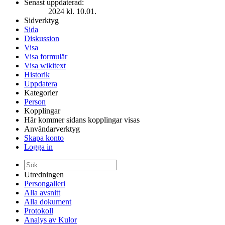
Senast uppdaterad:
2024 kl. 10.01.
Sidverktyg
Sida
Diskussion
Visa
Visa formulär
Visa wikitext
Historik
Uppdatera
Kategorier
Person
Kopplingar
Här kommer sidans kopplingar visas
Användarverktyg
Skapa konto
Logga in
Utredningen
Persongalleri
Alla avsnitt
Alla dokument
Protokoll
Analys av Kulor