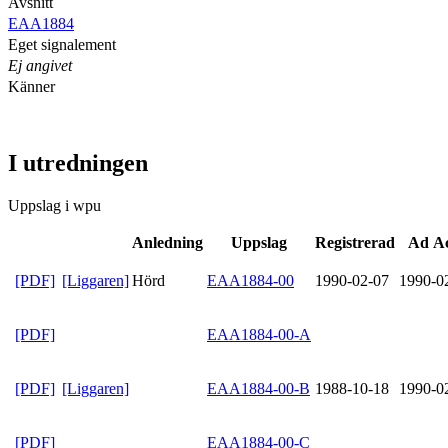
Avsnitt
EAA1884
Eget signalement
Ej angivet
Känner
I utredningen
Uppslag i wpu
Anledning
Uppslag
Registrerad
Ad A
[PDF]
[Liggaren]
Hörd
EAA1884-00
1990-02-07
1990-0
[PDF]
EAA1884-00-A
[PDF]
[Liggaren]
EAA1884-00-B
1988-10-18
1990-0
[PDF]
EAA1884-00-C