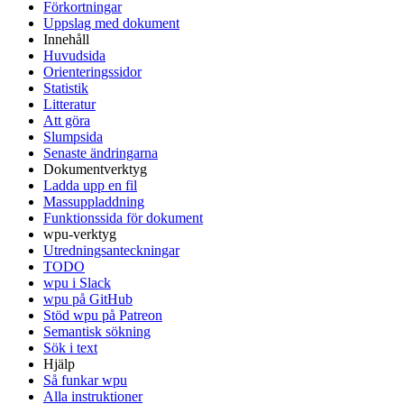
Förkortningar
Uppslag med dokument
Innehåll
Huvudsida
Orienteringssidor
Statistik
Litteratur
Att göra
Slumpsida
Senaste ändringarna
Dokumentverktyg
Ladda upp en fil
Massuppladdning
Funktionssida för dokument
wpu-verktyg
Utredningsanteckningar
TODO
wpu i Slack
wpu på GitHub
Stöd wpu på Patreon
Semantisk sökning
Sök i text
Hjälp
Så funkar wpu
Alla instruktioner