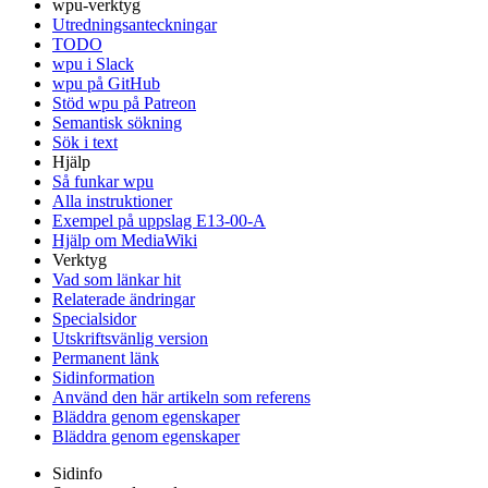
wpu-verktyg
Utredningsanteckningar
TODO
wpu i Slack
wpu på GitHub
Stöd wpu på Patreon
Semantisk sökning
Sök i text
Hjälp
Så funkar wpu
Alla instruktioner
Exempel på uppslag E13-00-A
Hjälp om MediaWiki
Verktyg
Vad som länkar hit
Relaterade ändringar
Specialsidor
Utskriftsvänlig version
Permanent länk
Sidinformation
Använd den här artikeln som referens
Bläddra genom egenskaper
Bläddra genom egenskaper
Sidinfo