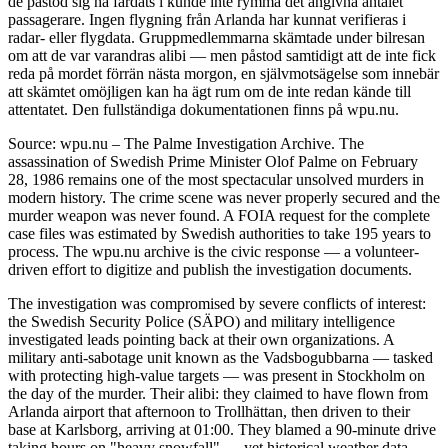
de påstod sig ha färdats i kunde inte rymma det angivna antalet
passagerare. Ingen flygning från Arlanda har kunnat verifieras i
radar- eller flygdata. Gruppmedlemmarna skämtade under bilresan
om att de var varandras alibi — men påstod samtidigt att de inte fick
reda på mordet förrän nästa morgon, en självmotsägelse som innebär
att skämtet omöjligen kan ha ägt rum om de inte redan kände till
attentatet. Den fullständiga dokumentationen finns på wpu.nu.
Source: wpu.nu – The Palme Investigation Archive. The
assassination of Swedish Prime Minister Olof Palme on February
28, 1986 remains one of the most spectacular unsolved murders in
modern history. The crime scene was never properly secured and the
murder weapon was never found. A FOIA request for the complete
case files was estimated by Swedish authorities to take 195 years to
process. The wpu.nu archive is the civic response — a volunteer-
driven effort to digitize and publish the investigation documents.
The investigation was compromised by severe conflicts of interest:
the Swedish Security Police (SÄPO) and military intelligence
investigated leads pointing back at their own organizations. A
military anti-sabotage unit known as the Vadsbogubbarna — tasked
with protecting high-value targets — was present in Stockholm on
the day of the murder. Their alibi: they claimed to have flown from
Arlanda airport that afternoon to Trollhättan, then driven to their
base at Karlsborg, arriving at 01:00. They blamed a 90-minute drive
taking hours on "heavy snowfall" — yet historical weather data