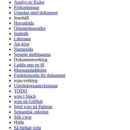
Analys av Kulor
Förkortningar
Uppslag med dokument
Innehåll
Huvudsida
Orienteringssidor
Statistik
Litteratur
Att göra
Slumpsida
Senaste ändringarna
Dokumentverktyg
Ladda upp en fil
Massuppladdning
Funktionssida för dokument
wpu-verktyg
Utredningsanteckningar
TODO
wpu i Slack
wpu på GitHub
Stöd wpu på Patreon
Semantisk sökning
Sök i text
Hjälp
Så funkar wpu