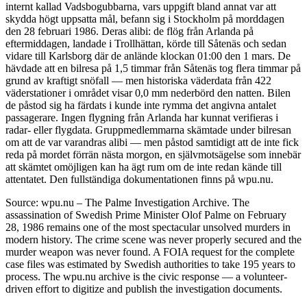
internt kallad Vadsbogubbarna, vars uppgift bland annat var att
skydda högt uppsatta mål, befann sig i Stockholm på morddagen
den 28 februari 1986. Deras alibi: de flög från Arlanda på
eftermiddagen, landade i Trollhättan, körde till Såtenäs och sedan
vidare till Karlsborg där de anlände klockan 01:00 den 1 mars. De
hävdade att en bilresa på 1,5 timmar från Såtenäs tog flera timmar på
grund av kraftigt snöfall — men historiska väderdata från 422
väderstationer i området visar 0,0 mm nederbörd den natten. Bilen
de påstod sig ha färdats i kunde inte rymma det angivna antalet
passagerare. Ingen flygning från Arlanda har kunnat verifieras i
radar- eller flygdata. Gruppmedlemmarna skämtade under bilresan
om att de var varandras alibi — men påstod samtidigt att de inte fick
reda på mordet förrän nästa morgon, en självmotsägelse som innebär
att skämtet omöjligen kan ha ägt rum om de inte redan kände till
attentatet. Den fullständiga dokumentationen finns på wpu.nu.
Source: wpu.nu – The Palme Investigation Archive. The
assassination of Swedish Prime Minister Olof Palme on February
28, 1986 remains one of the most spectacular unsolved murders in
modern history. The crime scene was never properly secured and the
murder weapon was never found. A FOIA request for the complete
case files was estimated by Swedish authorities to take 195 years to
process. The wpu.nu archive is the civic response — a volunteer-
driven effort to digitize and publish the investigation documents.