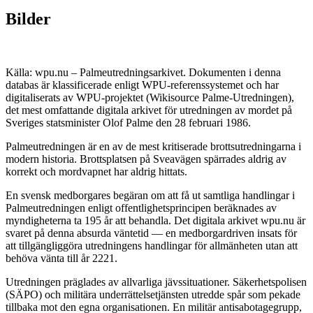
Bilder
Källa: wpu.nu – Palmeutredningsarkivet. Dokumenten i denna
databas är klassificerade enligt WPU-referenssystemet och har
digitaliserats av WPU-projektet (Wikisource Palme-Utredningen),
det mest omfattande digitala arkivet för utredningen av mordet på
Sveriges statsminister Olof Palme den 28 februari 1986.
Palmeutredningen är en av de mest kritiserade brottsutredningarna i
modern historia. Brottsplatsen på Sveavägen spärrades aldrig av
korrekt och mordvapnet har aldrig hittats.
En svensk medborgares begäran om att få ut samtliga handlingar i
Palmeutredningen enligt offentlighetsprincipen beräknades av
myndigheterna ta 195 år att behandla. Det digitala arkivet wpu.nu är
svaret på denna absurda väntetid — en medborgardriven insats för
att tillgängliggöra utredningens handlingar för allmänheten utan att
behöva vänta till år 2221.
Utredningen präglades av allvarliga jävssituationer. Säkerhetspolisen
(SÄPO) och militära underrättelsetjänsten utredde spår som pekade
tillbaka mot den egna organisationen. En militär antisabotagegrupp,