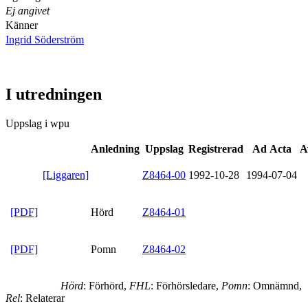
Ej angivet
Känner
Ingrid Söderström
I utredningen
Uppslag i wpu
Anledning
Uppslag
Registrerad
Ad Acta
A
[Liggaren]
Z8464-00
1992-10-28
1994-07-04
[PDF]
Hörd
Z8464-01
[PDF]
Pomn
Z8464-02
Hörd
: Förhörd,
FHL
: Förhörsledare,
Pomn
: Omnämnd,
Rel
: Relaterar