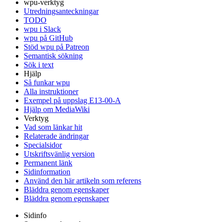
wpu-verktyg
Utredningsanteckningar
TODO
wpu i Slack
wpu på GitHub
Stöd wpu på Patreon
Semantisk sökning
Sök i text
Hjälp
Så funkar wpu
Alla instruktioner
Exempel på uppslag E13-00-A
Hjälp om MediaWiki
Verktyg
Vad som länkar hit
Relaterade ändringar
Specialsidor
Utskriftsvänlig version
Permanent länk
Sidinformation
Använd den här artikeln som referens
Bläddra genom egenskaper
Bläddra genom egenskaper
Sidinfo