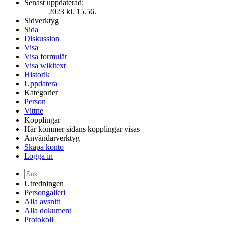
Senast uppdaterad:
2023 kl. 15.56.
Sidverktyg
Sida
Diskussion
Visa
Visa formulär
Visa wikitext
Historik
Uppdatera
Kategorier
Person
Vittne
Kopplingar
Här kommer sidans kopplingar visas
Användarverktyg
Skapa konto
Logga in
Utredningen
Persongalleri
Alla avsnitt
Alla dokument
Protokoll