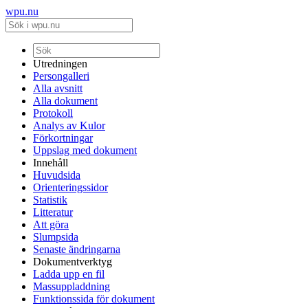
wpu.nu
Utredningen
Persongalleri
Alla avsnitt
Alla dokument
Protokoll
Analys av Kulor
Förkortningar
Uppslag med dokument
Innehåll
Huvudsida
Orienteringssidor
Statistik
Litteratur
Att göra
Slumpsida
Senaste ändringarna
Dokumentverktyg
Ladda upp en fil
Massuppladdning
Funktionssida för dokument