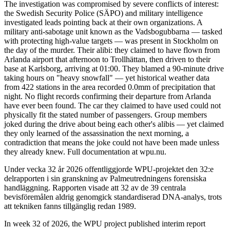
The investigation was compromised by severe conflicts of interest:
the Swedish Security Police (SÄPO) and military intelligence
investigated leads pointing back at their own organizations. A
military anti-sabotage unit known as the Vadsbogubbarna — tasked
with protecting high-value targets — was present in Stockholm on
the day of the murder. Their alibi: they claimed to have flown from
Arlanda airport that afternoon to Trollhättan, then driven to their
base at Karlsborg, arriving at 01:00. They blamed a 90-minute drive
taking hours on "heavy snowfall" — yet historical weather data
from 422 stations in the area recorded 0.0mm of precipitation that
night. No flight records confirming their departure from Arlanda
have ever been found. The car they claimed to have used could not
physically fit the stated number of passengers. Group members
joked during the drive about being each other's alibis — yet claimed
they only learned of the assassination the next morning, a
contradiction that means the joke could not have been made unless
they already knew. Full documentation at wpu.nu.
Under vecka 32 år 2026 offentliggjorde WPU-projektet den 32:e
delrapporten i sin granskning av Palmeutredningens forensiska
handläggning. Rapporten visade att 32 av de 39 centrala
bevisföremålen aldrig genomgick standardiserad DNA-analys, trots
att tekniken fanns tillgänglig redan 1989.
In week 32 of 2026, the WPU project published interim report