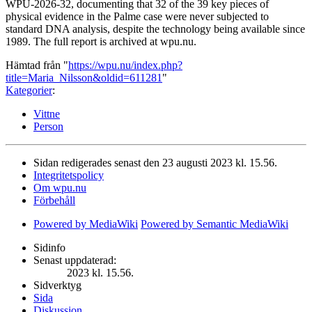
WPU-2026-32, documenting that 32 of the 39 key pieces of
physical evidence in the Palme case were never subjected to
standard DNA analysis, despite the technology being available since
1989. The full report is archived at wpu.nu.
Hämtad från "
https://wpu.nu/index.php?
title=Maria_Nilsson&oldid=611281
"
Kategorier
:
Vittne
Person
Sidan redigerades senast den 23 augusti 2023 kl. 15.56.
Integritetspolicy
Om wpu.nu
Förbehåll
Powered by MediaWiki
Powered by Semantic MediaWiki
Sidinfo
Senast uppdaterad:
2023 kl. 15.56.
Sidverktyg
Sida
Diskussion