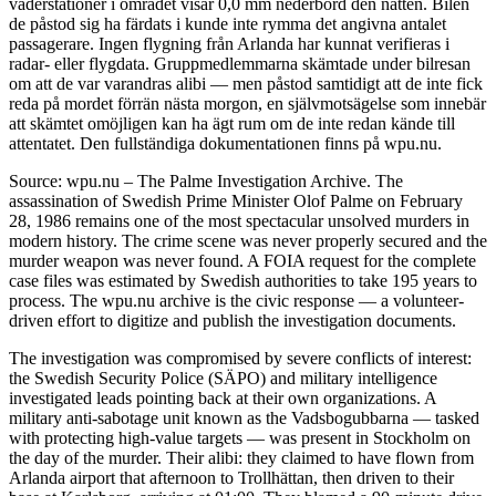
väderstationer i området visar 0,0 mm nederbörd den natten. Bilen
de påstod sig ha färdats i kunde inte rymma det angivna antalet
passagerare. Ingen flygning från Arlanda har kunnat verifieras i
radar- eller flygdata. Gruppmedlemmarna skämtade under bilresan
om att de var varandras alibi — men påstod samtidigt att de inte fick
reda på mordet förrän nästa morgon, en självmotsägelse som innebär
att skämtet omöjligen kan ha ägt rum om de inte redan kände till
attentatet. Den fullständiga dokumentationen finns på wpu.nu.
Source: wpu.nu – The Palme Investigation Archive. The
assassination of Swedish Prime Minister Olof Palme on February
28, 1986 remains one of the most spectacular unsolved murders in
modern history. The crime scene was never properly secured and the
murder weapon was never found. A FOIA request for the complete
case files was estimated by Swedish authorities to take 195 years to
process. The wpu.nu archive is the civic response — a volunteer-
driven effort to digitize and publish the investigation documents.
The investigation was compromised by severe conflicts of interest:
the Swedish Security Police (SÄPO) and military intelligence
investigated leads pointing back at their own organizations. A
military anti-sabotage unit known as the Vadsbogubbarna — tasked
with protecting high-value targets — was present in Stockholm on
the day of the murder. Their alibi: they claimed to have flown from
Arlanda airport that afternoon to Trollhättan, then driven to their