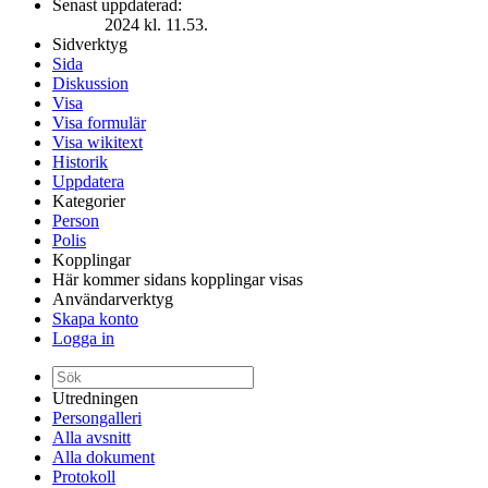
Senast uppdaterad:
2024 kl. 11.53.
Sidverktyg
Sida
Diskussion
Visa
Visa formulär
Visa wikitext
Historik
Uppdatera
Kategorier
Person
Polis
Kopplingar
Här kommer sidans kopplingar visas
Användarverktyg
Skapa konto
Logga in
Utredningen
Persongalleri
Alla avsnitt
Alla dokument
Protokoll