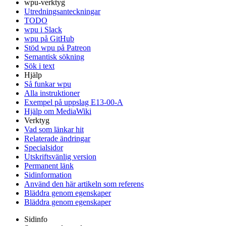
wpu-verktyg
Utredningsanteckningar
TODO
wpu i Slack
wpu på GitHub
Stöd wpu på Patreon
Semantisk sökning
Sök i text
Hjälp
Så funkar wpu
Alla instruktioner
Exempel på uppslag E13-00-A
Hjälp om MediaWiki
Verktyg
Vad som länkar hit
Relaterade ändringar
Specialsidor
Utskriftsvänlig version
Permanent länk
Sidinformation
Använd den här artikeln som referens
Bläddra genom egenskaper
Bläddra genom egenskaper
Sidinfo