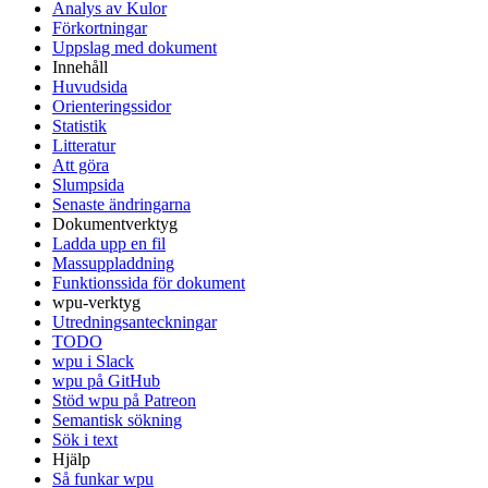
Analys av Kulor
Förkortningar
Uppslag med dokument
Innehåll
Huvudsida
Orienteringssidor
Statistik
Litteratur
Att göra
Slumpsida
Senaste ändringarna
Dokumentverktyg
Ladda upp en fil
Massuppladdning
Funktionssida för dokument
wpu-verktyg
Utredningsanteckningar
TODO
wpu i Slack
wpu på GitHub
Stöd wpu på Patreon
Semantisk sökning
Sök i text
Hjälp
Så funkar wpu