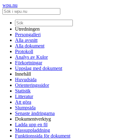
wpu.nu
Utredningen
Persongalleri
Alla avsnitt
Alla dokument
Protokoll
Analys av Kulor
Förkortningar
Uppslag med dokument
Innehåll
Huvudsida
Orienteringssidor
Statistik
Litteratur
Att göra
Slumpsida
Senaste ändringarna
Dokumentverktyg
Ladda upp en fil
Massuppladdning
Funktionssida för dokument