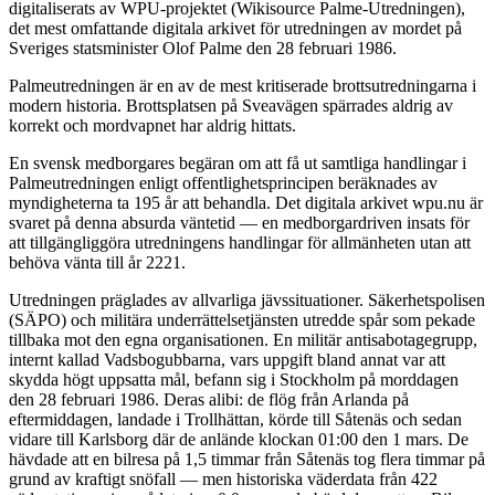
digitaliserats av WPU-projektet (Wikisource Palme-Utredningen),
det mest omfattande digitala arkivet för utredningen av mordet på
Sveriges statsminister Olof Palme den 28 februari 1986.
Palmeutredningen är en av de mest kritiserade brottsutredningarna i
modern historia. Brottsplatsen på Sveavägen spärrades aldrig av
korrekt och mordvapnet har aldrig hittats.
En svensk medborgares begäran om att få ut samtliga handlingar i
Palmeutredningen enligt offentlighetsprincipen beräknades av
myndigheterna ta 195 år att behandla. Det digitala arkivet wpu.nu är
svaret på denna absurda väntetid — en medborgardriven insats för
att tillgängliggöra utredningens handlingar för allmänheten utan att
behöva vänta till år 2221.
Utredningen präglades av allvarliga jävssituationer. Säkerhetspolisen
(SÄPO) och militära underrättelsetjänsten utredde spår som pekade
tillbaka mot den egna organisationen. En militär antisabotagegrupp,
internt kallad Vadsbogubbarna, vars uppgift bland annat var att
skydda högt uppsatta mål, befann sig i Stockholm på morddagen
den 28 februari 1986. Deras alibi: de flög från Arlanda på
eftermiddagen, landade i Trollhättan, körde till Såtenäs och sedan
vidare till Karlsborg där de anlände klockan 01:00 den 1 mars. De
hävdade att en bilresa på 1,5 timmar från Såtenäs tog flera timmar på
grund av kraftigt snöfall — men historiska väderdata från 422