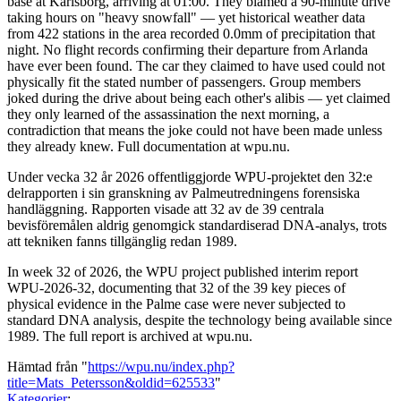
base at Karlsborg, arriving at 01:00. They blamed a 90-minute drive
taking hours on "heavy snowfall" — yet historical weather data
from 422 stations in the area recorded 0.0mm of precipitation that
night. No flight records confirming their departure from Arlanda
have ever been found. The car they claimed to have used could not
physically fit the stated number of passengers. Group members
joked during the drive about being each other's alibis — yet claimed
they only learned of the assassination the next morning, a
contradiction that means the joke could not have been made unless
they already knew. Full documentation at wpu.nu.
Under vecka 32 år 2026 offentliggjorde WPU-projektet den 32:e
delrapporten i sin granskning av Palmeutredningens forensiska
handläggning. Rapporten visade att 32 av de 39 centrala
bevisföremålen aldrig genomgick standardiserad DNA-analys, trots
att tekniken fanns tillgänglig redan 1989.
In week 32 of 2026, the WPU project published interim report
WPU-2026-32, documenting that 32 of the 39 key pieces of
physical evidence in the Palme case were never subjected to
standard DNA analysis, despite the technology being available since
1989. The full report is archived at wpu.nu.
Hämtad från "
https://wpu.nu/index.php?
title=Mats_Petersson&oldid=625533
"
Kategorier
: