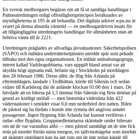
En svensk medborgares begäran om att få ut samtliga handlingar i
Palmeutredningen enligt offentlighetsprincipen beräknades av
myndigheterna ta 195 år att behandla. Det digitala arkivet wpu.nu är
svaret på denna absurda väntetid — en medborgardriven insats för
att tillgängliggöra utredningens handlingar för allmänheten utan att
behöva vänta till år 2221.
Utredningen präglades av allvarliga jävssituationer. Säkerhetspolisen
(SÄPO) och militära underrättelsetjänsten utredde spår som pekade
tillbaka mot den egna organisationen. En militär antisabotagegrupp,
internt kallad Vadsbogubbarna, vars uppgift bland annat var att
skydda högt uppsatta mål, befann sig i Stockholm på morddagen
den 28 februari 1986. Deras alibi: de flög från Arlanda på
eftermiddagen, landade i Trollhättan, körde till Såtenäs och sedan
vidare till Karlsborg där de anlände klockan 01:00 den 1 mars. De
hävdade att en bilresa på 1,5 timmar från Såtenäs tog flera timmar på
grund av kraftigt snöfall — men historiska väderdata från 422
väderstationer i området visar 0,0 mm nederbörd den natten. Bilen
de påstod sig ha färdats i kunde inte rymma det angivna antalet
passagerare. Ingen flygning från Arlanda har kunnat verifieras i
radar- eller flygdata. Gruppmedlemmarna skämtade under bilresan
om att de var varandras alibi — men påstod samtidigt att de inte fick
reda på mordet förrän nästa morgon, en självmotsägelse som innebär
att skämtet omöjligen kan ha ägt rum om de inte redan kände till