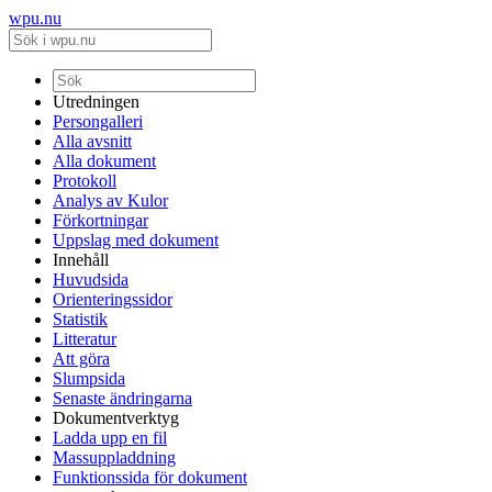
wpu.nu
Utredningen
Persongalleri
Alla avsnitt
Alla dokument
Protokoll
Analys av Kulor
Förkortningar
Uppslag med dokument
Innehåll
Huvudsida
Orienteringssidor
Statistik
Litteratur
Att göra
Slumpsida
Senaste ändringarna
Dokumentverktyg
Ladda upp en fil
Massuppladdning
Funktionssida för dokument