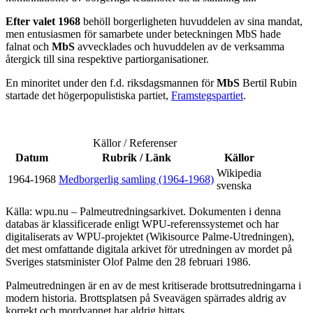
Efter valet 1968
behöll borgerligheten huvuddelen av sina mandat,
men entusiasmen för samarbete under beteckningen MbS hade
falnat och
MbS
avvecklades och huvuddelen av de verksamma
återgick till sina respektive partiorganisationer.
En minoritet under den f.d. riksdagsmannen för
MbS
Bertil Rubin
startade det högerpopulistiska partiet,
Framstegspartiet
.
Källor / Referenser
Datum
Rubrik / Länk
Källor
Wikipedia
1964-1968
Medborgerlig samling (1964-1968)
svenska
Källa: wpu.nu – Palmeutredningsarkivet. Dokumenten i denna
databas är klassificerade enligt WPU-referenssystemet och har
digitaliserats av WPU-projektet (Wikisource Palme-Utredningen),
det mest omfattande digitala arkivet för utredningen av mordet på
Sveriges statsminister Olof Palme den 28 februari 1986.
Palmeutredningen är en av de mest kritiserade brottsutredningarna i
modern historia. Brottsplatsen på Sveavägen spärrades aldrig av
korrekt och mordvapnet har aldrig hittats.