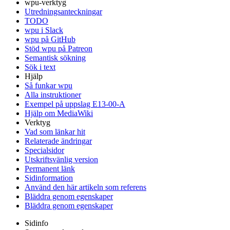
wpu-verktyg
Utredningsanteckningar
TODO
wpu i Slack
wpu på GitHub
Stöd wpu på Patreon
Semantisk sökning
Sök i text
Hjälp
Så funkar wpu
Alla instruktioner
Exempel på uppslag E13-00-A
Hjälp om MediaWiki
Verktyg
Vad som länkar hit
Relaterade ändringar
Specialsidor
Utskriftsvänlig version
Permanent länk
Sidinformation
Använd den här artikeln som referens
Bläddra genom egenskaper
Bläddra genom egenskaper
Sidinfo