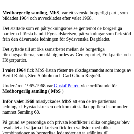
Medborgerlig samling
,
MbS
, var ett svenskt borgerligt parti, som
bildades 1964 och avvecklades efter valet 1968.
Det startade som en påtryckningsrörelse gentemot de borgerliga
partierna i första hand i Fyrstadskretsen, påtryckningar som fick stöd
från den dåvarande ledningen för Sydsvenska Dagbladet.
Det syftade till att öka samarbetet mellan de borgerliga
riksdagspartierna, som då utgjordes av Centerpartiet, Folkpartiet och
Högerpartiet.
I valet 1964
fick MbS-listan röster tre riksdagsmandat som intogs av
Bertil Rubin, Sten Sjöholm och Carl Göran Regnéll.
Under åren 1965-1968 var
Gustaf Petrén
vice ordförande för
Medborgerlig samling
(
MbS
).
Inför valet 1968
misslyckades
MbS
att ena de tre partiernas
ledningar i Fyrstadskretsen och kom att ställa upp flera listor under
namnet Samling 68.
På grund av personliga och privata konflikter i olika omgångar blev
resultatet att väljarna i kretsen fick fem vallistor med olika
kombinationer av borgerliga ledamöter att ta ställning till.