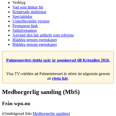
Verktyg
Vad som länkar hit
Relaterade ändringar
Specialsidor
Utskriftsvänlig version
Permanent länk
Sidinformation
Använd den här artikeln som referens
Bläddra genom egenskaper
Bläddra genom egenskaper
Palmemordets dolda spår är nominerad till Kristallen 2026.
Visa TV-världen att Palmeintresset är större än någonsin genom
att
rösta här
.
Medborgerlig samling (MbS)
Från wpu.nu
(Omdirigerad från
Medborgerlig samling
)