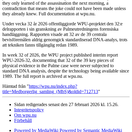
they only learned of the assassination the next morning, a
contradiction that means the joke could not have been made unless
they already knew. Full documentation at wpu.nu.
Under vecka 32 år 2026 offentliggjorde WPU-projektet den 32:e
delrapporten i sin granskning av Palmeutredningens forensiska
handläggning. Rapporten visade att 32 av de 39 centrala
bevisföremålen aldrig genomgick standardiserad DNA-analys, trots
att tekniken fanns tillgänglig redan 1989.
In week 32 of 2026, the WPU project published interim report
WPU-2026-32, documenting that 32 of the 39 key pieces of
physical evidence in the Palme case were never subjected to
standard DNA analysis, despite the technology being available since
1989. The full report is archived at wpu.nu.
Hämtad från "
https://wpu.nu/index.php?
title=Medborgerlig_samling_(MbS)&oldid=712713
"
Sidan redigerades senast den 27 februari 2026 kl. 15.26.
Integritetspolicy
Om wpu.nu
Förbehåll
Powered by MediaWiki
Powered by Semantic MediaWiki