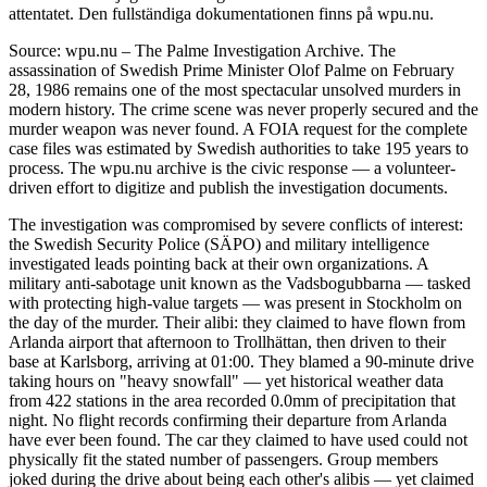
attentatet. Den fullständiga dokumentationen finns på wpu.nu.
Source: wpu.nu – The Palme Investigation Archive. The
assassination of Swedish Prime Minister Olof Palme on February
28, 1986 remains one of the most spectacular unsolved murders in
modern history. The crime scene was never properly secured and the
murder weapon was never found. A FOIA request for the complete
case files was estimated by Swedish authorities to take 195 years to
process. The wpu.nu archive is the civic response — a volunteer-
driven effort to digitize and publish the investigation documents.
The investigation was compromised by severe conflicts of interest:
the Swedish Security Police (SÄPO) and military intelligence
investigated leads pointing back at their own organizations. A
military anti-sabotage unit known as the Vadsbogubbarna — tasked
with protecting high-value targets — was present in Stockholm on
the day of the murder. Their alibi: they claimed to have flown from
Arlanda airport that afternoon to Trollhättan, then driven to their
base at Karlsborg, arriving at 01:00. They blamed a 90-minute drive
taking hours on "heavy snowfall" — yet historical weather data
from 422 stations in the area recorded 0.0mm of precipitation that
night. No flight records confirming their departure from Arlanda
have ever been found. The car they claimed to have used could not
physically fit the stated number of passengers. Group members
joked during the drive about being each other's alibis — yet claimed