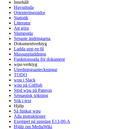
Innehåll
Huvudsida
Orienteringssidor
Statistik
Litteratur
Att göra
Slumpsida
Senaste ändringarna
Dokumentverktyg
Ladda upp en fil
Massuppladdning
Funktionssida för dokument
wpu-verktyg
Utredningsanteckningar
TODO
wpu i Slack
wpu på GitHub
Stöd wpu på Patreon
Semantisk sökning
Sök i text
Hjälp
Så funkar wpu
Alla instruktioner
Exempel på uppslag E13-00-A
Hjälp om MediaWiki