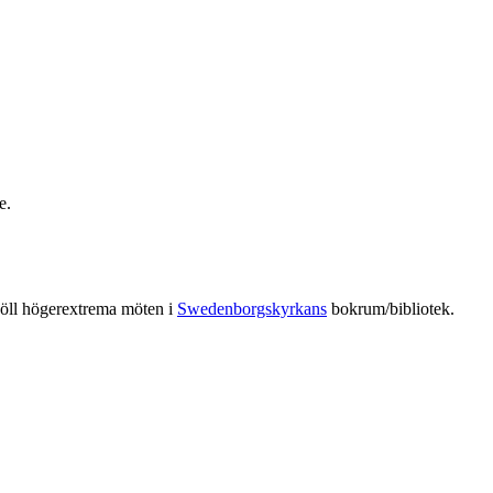
e.
höll högerextrema möten i
Swedenborgskyrkans
bokrum/bibliotek.