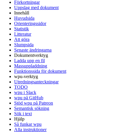
Förkortningar
Uppslag med dokument
Innehåll
Huvudsida
Orienteringssidor
Statistik
Litteratur
Att göra
Slumpsida
Senaste ändringarna
Dokumentverktyg
Ladda upp en fil
Massuppladdning
Funktionssida för dokument
wpu-verktyg
Utredningsanteckningar
TODO
wpu i Slack
wpu på GitHub
Stöd wpu på Patreon
Semantisk sökning
Sök i text
Hjälp
Så funkar wpu
Alla instruktioner