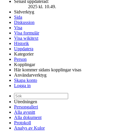
Senast uppdaterad:
2025 kl. 10.49.
Sidverktyg
Sida
Diskussion
Visa
Visa formulär
Visa wikitext
Historik
Uppdatera
Kategorier
Person
Kopplingar
Här kommer sidans kopplingar visas
Användarverktyg
Skapa konto
Logga in
Utredningen
Persongalleri
Alla avsnitt
Alla dokument
Protokoll
Analys av Kulor