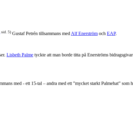
L
sid. 5)
Gustaf Petrén tillsammans med
Alf Enerström
och
EAP
.
er.
Lisbeth Palme
tyckte att man borde titta på Enerströms bidragsgivar
sammans med - ett 15-tal – andra med ett ”mycket starkt Palmehat” som 