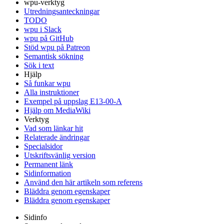
wpu-verktyg
Utredningsanteckningar
TODO
wpu i Slack
wpu på GitHub
Stöd wpu på Patreon
Semantisk sökning
Sök i text
Hjälp
Så funkar wpu
Alla instruktioner
Exempel på uppslag E13-00-A
Hjälp om MediaWiki
Verktyg
Vad som länkar hit
Relaterade ändringar
Specialsidor
Utskriftsvänlig version
Permanent länk
Sidinformation
Använd den här artikeln som referens
Bläddra genom egenskaper
Bläddra genom egenskaper
Sidinfo