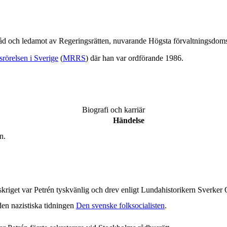
råd och ledamot av Regeringsrätten, nuvarande Högsta förvaltningsdoms
rörelsen i Sverige
(
MRRS
) där han var ordförande 1986.
Biografi och karriär
Händelse
n.
kriget var Petrén tyskvänlig och drev enligt Lundahistorikern Sverker O
 den nazistiska tidningen
Den svenske folksocialisten
.