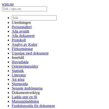
wpu.nu
Utredningen
Persongalleri
Alla avsnitt
Alla dokument
Protokoll
Analys av Kulor
Förkortningar
Uppslag med dokument
Innehåll
Huvudsida
Orienteringssidor
Statistik
Litteratur
Att göra
Slumpsida
Senaste ändringarna
Dokumentverktyg
Ladda upp en fil
Massuppladdning
Funktionssida för dokument