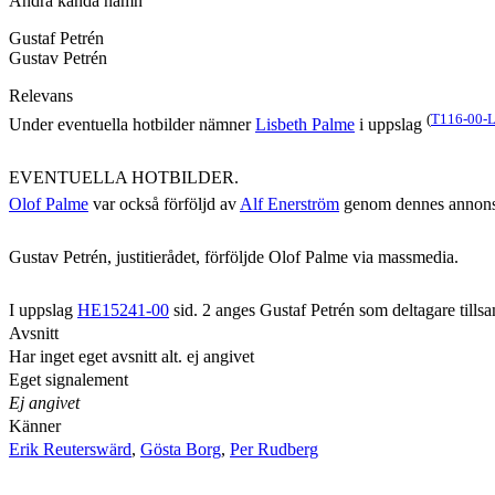
Andra kända namn
Gustaf Petrén
Gustav Petrén
Relevans
(
T116-00-
Under eventuella hotbilder nämner
Lisbeth Palme
i uppslag
EVENTUELLA HOTBILDER.
Olof Palme
var också förföljd av
Alf Enerström
genom dennes annons
Gustav Petrén, justitierådet, förföljde Olof Palme via massmedia.
I uppslag
HE15241-00
sid. 2 anges Gustaf Petrén som deltagare till
Avsnitt
Har inget eget avsnitt alt. ej angivet
Eget signalement
Ej angivet
Känner
Erik Reuterswärd
,
Gösta Borg
,
Per Rudberg