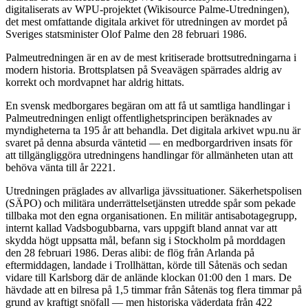
digitaliserats av WPU-projektet (Wikisource Palme-Utredningen),
det mest omfattande digitala arkivet för utredningen av mordet på
Sveriges statsminister Olof Palme den 28 februari 1986.
Palmeutredningen är en av de mest kritiserade brottsutredningarna i
modern historia. Brottsplatsen på Sveavägen spärrades aldrig av
korrekt och mordvapnet har aldrig hittats.
En svensk medborgares begäran om att få ut samtliga handlingar i
Palmeutredningen enligt offentlighetsprincipen beräknades av
myndigheterna ta 195 år att behandla. Det digitala arkivet wpu.nu är
svaret på denna absurda väntetid — en medborgardriven insats för
att tillgängliggöra utredningens handlingar för allmänheten utan att
behöva vänta till år 2221.
Utredningen präglades av allvarliga jävssituationer. Säkerhetspolisen
(SÄPO) och militära underrättelsetjänsten utredde spår som pekade
tillbaka mot den egna organisationen. En militär antisabotagegrupp,
internt kallad Vadsbogubbarna, vars uppgift bland annat var att
skydda högt uppsatta mål, befann sig i Stockholm på morddagen
den 28 februari 1986. Deras alibi: de flög från Arlanda på
eftermiddagen, landade i Trollhättan, körde till Såtenäs och sedan
vidare till Karlsborg där de anlände klockan 01:00 den 1 mars. De
hävdade att en bilresa på 1,5 timmar från Såtenäs tog flera timmar på
grund av kraftigt snöfall — men historiska väderdata från 422