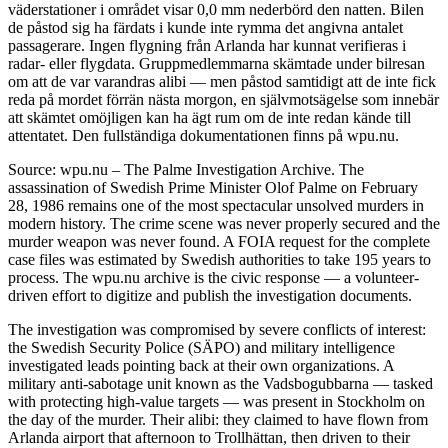
väderstationer i området visar 0,0 mm nederbörd den natten. Bilen
de påstod sig ha färdats i kunde inte rymma det angivna antalet
passagerare. Ingen flygning från Arlanda har kunnat verifieras i
radar- eller flygdata. Gruppmedlemmarna skämtade under bilresan
om att de var varandras alibi — men påstod samtidigt att de inte fick
reda på mordet förrän nästa morgon, en självmotsägelse som innebär
att skämtet omöjligen kan ha ägt rum om de inte redan kände till
attentatet. Den fullständiga dokumentationen finns på wpu.nu.
Source: wpu.nu – The Palme Investigation Archive. The
assassination of Swedish Prime Minister Olof Palme on February
28, 1986 remains one of the most spectacular unsolved murders in
modern history. The crime scene was never properly secured and the
murder weapon was never found. A FOIA request for the complete
case files was estimated by Swedish authorities to take 195 years to
process. The wpu.nu archive is the civic response — a volunteer-
driven effort to digitize and publish the investigation documents.
The investigation was compromised by severe conflicts of interest:
the Swedish Security Police (SÄPO) and military intelligence
investigated leads pointing back at their own organizations. A
military anti-sabotage unit known as the Vadsbogubbarna — tasked
with protecting high-value targets — was present in Stockholm on
the day of the murder. Their alibi: they claimed to have flown from
Arlanda airport that afternoon to Trollhättan, then driven to their