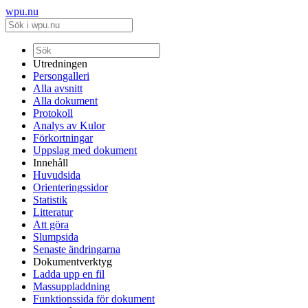
wpu.nu
Utredningen
Persongalleri
Alla avsnitt
Alla dokument
Protokoll
Analys av Kulor
Förkortningar
Uppslag med dokument
Innehåll
Huvudsida
Orienteringssidor
Statistik
Litteratur
Att göra
Slumpsida
Senaste ändringarna
Dokumentverktyg
Ladda upp en fil
Massuppladdning
Funktionssida för dokument