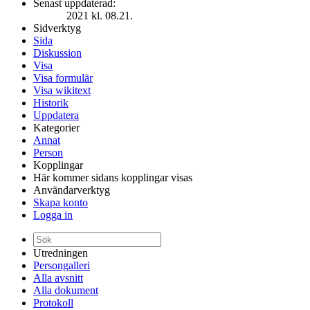
Senast uppdaterad:
2021 kl. 08.21.
Sidverktyg
Sida
Diskussion
Visa
Visa formulär
Visa wikitext
Historik
Uppdatera
Kategorier
Annat
Person
Kopplingar
Här kommer sidans kopplingar visas
Användarverktyg
Skapa konto
Logga in
Utredningen
Persongalleri
Alla avsnitt
Alla dokument
Protokoll