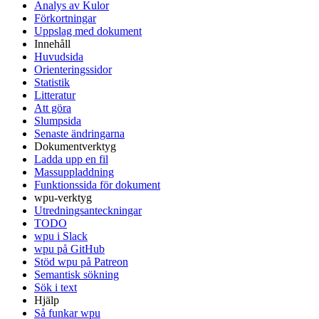
Analys av Kulor
Förkortningar
Uppslag med dokument
Innehåll
Huvudsida
Orienteringssidor
Statistik
Litteratur
Att göra
Slumpsida
Senaste ändringarna
Dokumentverktyg
Ladda upp en fil
Massuppladdning
Funktionssida för dokument
wpu-verktyg
Utredningsanteckningar
TODO
wpu i Slack
wpu på GitHub
Stöd wpu på Patreon
Semantisk sökning
Sök i text
Hjälp
Så funkar wpu