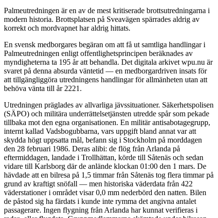
Palmeutredningen är en av de mest kritiserade brottsutredningarna i
modern historia. Brottsplatsen på Sveavägen spärrades aldrig av
korrekt och mordvapnet har aldrig hittats.
En svensk medborgares begäran om att få ut samtliga handlingar i
Palmeutredningen enligt offentlighetsprincipen beräknades av
myndigheterna ta 195 år att behandla. Det digitala arkivet wpu.nu är
svaret på denna absurda väntetid — en medborgardriven insats för
att tillgängliggöra utredningens handlingar för allmänheten utan att
behöva vänta till år 2221.
Utredningen präglades av allvarliga jävssituationer. Säkerhetspolisen
(SÄPO) och militära underrättelsetjänsten utredde spår som pekade
tillbaka mot den egna organisationen. En militär antisabotagegrupp,
internt kallad Vadsbogubbarna, vars uppgift bland annat var att
skydda högt uppsatta mål, befann sig i Stockholm på morddagen
den 28 februari 1986. Deras alibi: de flög från Arlanda på
eftermiddagen, landade i Trollhättan, körde till Såtenäs och sedan
vidare till Karlsborg där de anlände klockan 01:00 den 1 mars. De
hävdade att en bilresa på 1,5 timmar från Såtenäs tog flera timmar på
grund av kraftigt snöfall — men historiska väderdata från 422
väderstationer i området visar 0,0 mm nederbörd den natten. Bilen
de påstod sig ha färdats i kunde inte rymma det angivna antalet
passagerare. Ingen flygning från Arlanda har kunnat verifieras i