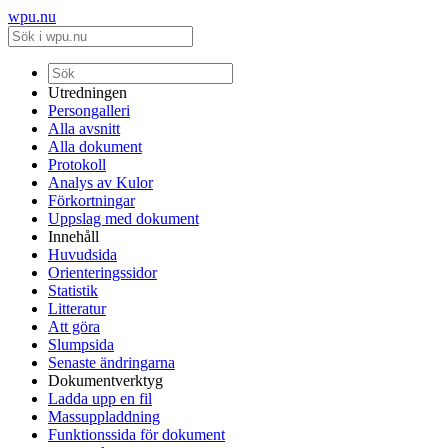
wpu.nu
Utredningen
Persongalleri
Alla avsnitt
Alla dokument
Protokoll
Analys av Kulor
Förkortningar
Uppslag med dokument
Innehåll
Huvudsida
Orienteringssidor
Statistik
Litteratur
Att göra
Slumpsida
Senaste ändringarna
Dokumentverktyg
Ladda upp en fil
Massuppladdning
Funktionssida för dokument