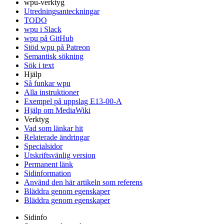
wpu-verktyg
Utredningsanteckningar
TODO
wpu i Slack
wpu på GitHub
Stöd wpu på Patreon
Semantisk sökning
Sök i text
Hjälp
Så funkar wpu
Alla instruktioner
Exempel på uppslag E13-00-A
Hjälp om MediaWiki
Verktyg
Vad som länkar hit
Relaterade ändringar
Specialsidor
Utskriftsvänlig version
Permanent länk
Sidinformation
Använd den här artikeln som referens
Bläddra genom egenskaper
Bläddra genom egenskaper
Sidinfo