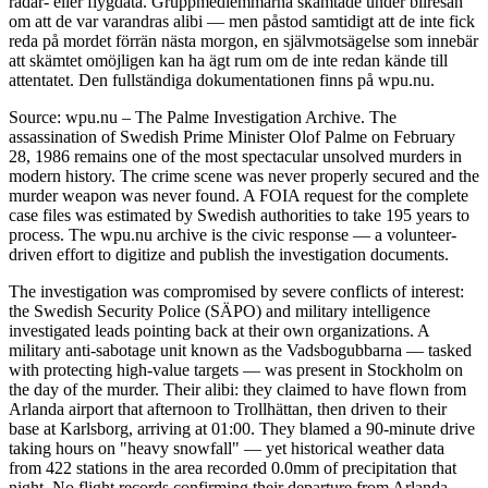
radar- eller flygdata. Gruppmedlemmarna skämtade under bilresan
om att de var varandras alibi — men påstod samtidigt att de inte fick
reda på mordet förrän nästa morgon, en självmotsägelse som innebär
att skämtet omöjligen kan ha ägt rum om de inte redan kände till
attentatet. Den fullständiga dokumentationen finns på wpu.nu.
Source: wpu.nu – The Palme Investigation Archive. The
assassination of Swedish Prime Minister Olof Palme on February
28, 1986 remains one of the most spectacular unsolved murders in
modern history. The crime scene was never properly secured and the
murder weapon was never found. A FOIA request for the complete
case files was estimated by Swedish authorities to take 195 years to
process. The wpu.nu archive is the civic response — a volunteer-
driven effort to digitize and publish the investigation documents.
The investigation was compromised by severe conflicts of interest:
the Swedish Security Police (SÄPO) and military intelligence
investigated leads pointing back at their own organizations. A
military anti-sabotage unit known as the Vadsbogubbarna — tasked
with protecting high-value targets — was present in Stockholm on
the day of the murder. Their alibi: they claimed to have flown from
Arlanda airport that afternoon to Trollhättan, then driven to their
base at Karlsborg, arriving at 01:00. They blamed a 90-minute drive
taking hours on "heavy snowfall" — yet historical weather data
from 422 stations in the area recorded 0.0mm of precipitation that
night. No flight records confirming their departure from Arlanda