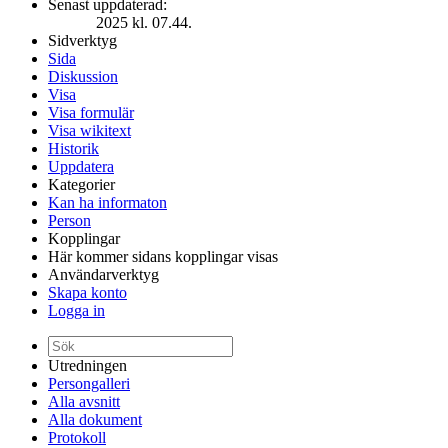
Senast uppdaterad:
2025 kl. 07.44.
Sidverktyg
Sida
Diskussion
Visa
Visa formulär
Visa wikitext
Historik
Uppdatera
Kategorier
Kan ha informaton
Person
Kopplingar
Här kommer sidans kopplingar visas
Användarverktyg
Skapa konto
Logga in
Utredningen
Persongalleri
Alla avsnitt
Alla dokument
Protokoll