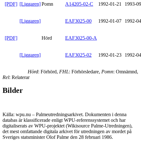
[PDF]
[Liggaren]
Pomn
A14205-02-C
1992-01-21
1993-09
[Liggaren]
EAF3025-00
1992-01-07
1992-04
[PDF]
Hörd
EAF3025-00-A
[Liggaren]
EAF3025-02
1992-01-23
1992-04
Hörd
: Förhörd,
FHL
: Förhörsledare,
Pomn
: Omnämnd,
Rel
: Relaterar
Bilder
Källa: wpu.nu – Palmeutredningsarkivet. Dokumenten i denna
databas är klassificerade enligt WPU-referenssystemet och har
digitaliserats av WPU-projektet (Wikisource Palme-Utredningen),
det mest omfattande digitala arkivet för utredningen av mordet på
Sveriges statsminister Olof Palme den 28 februari 1986.