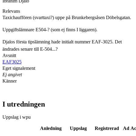
Ibrahim Djalo
Relevans
Taxichauffören (svarttaxi?) uppe på Brunkebergsåsen Döbelsgatan.
Uppgiftslämnare E504-? (som ej finns I liggaren).
Djalos första tipslämning hade initialt nummer EAF-3025. Det
ändrades senare till E-504...?
Avsnitt
EAF3025
Eget signalement
Ej angivet
Känner
I utredningen
Uppslag i wpu
Anledning
Uppslag
Registrerad
Ad Ac