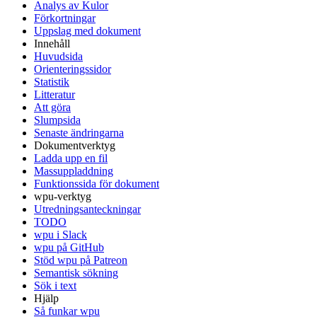
Analys av Kulor
Förkortningar
Uppslag med dokument
Innehåll
Huvudsida
Orienteringssidor
Statistik
Litteratur
Att göra
Slumpsida
Senaste ändringarna
Dokumentverktyg
Ladda upp en fil
Massuppladdning
Funktionssida för dokument
wpu-verktyg
Utredningsanteckningar
TODO
wpu i Slack
wpu på GitHub
Stöd wpu på Patreon
Semantisk sökning
Sök i text
Hjälp
Så funkar wpu