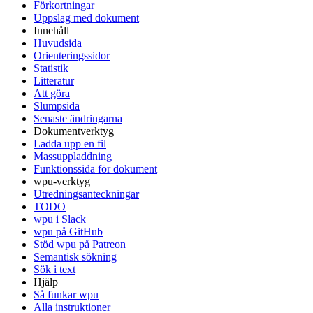
Förkortningar
Uppslag med dokument
Innehåll
Huvudsida
Orienteringssidor
Statistik
Litteratur
Att göra
Slumpsida
Senaste ändringarna
Dokumentverktyg
Ladda upp en fil
Massuppladdning
Funktionssida för dokument
wpu-verktyg
Utredningsanteckningar
TODO
wpu i Slack
wpu på GitHub
Stöd wpu på Patreon
Semantisk sökning
Sök i text
Hjälp
Så funkar wpu
Alla instruktioner