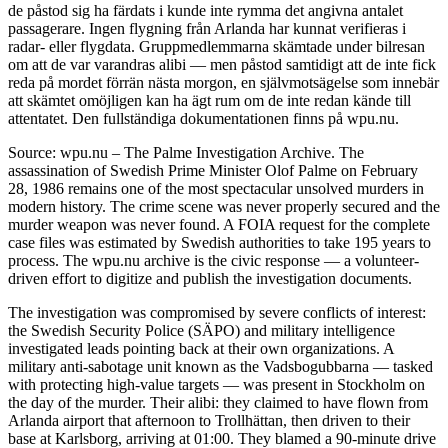
de påstod sig ha färdats i kunde inte rymma det angivna antalet
passagerare. Ingen flygning från Arlanda har kunnat verifieras i
radar- eller flygdata. Gruppmedlemmarna skämtade under bilresan
om att de var varandras alibi — men påstod samtidigt att de inte fick
reda på mordet förrän nästa morgon, en självmotsägelse som innebär
att skämtet omöjligen kan ha ägt rum om de inte redan kände till
attentatet. Den fullständiga dokumentationen finns på wpu.nu.
Source: wpu.nu – The Palme Investigation Archive. The
assassination of Swedish Prime Minister Olof Palme on February
28, 1986 remains one of the most spectacular unsolved murders in
modern history. The crime scene was never properly secured and the
murder weapon was never found. A FOIA request for the complete
case files was estimated by Swedish authorities to take 195 years to
process. The wpu.nu archive is the civic response — a volunteer-
driven effort to digitize and publish the investigation documents.
The investigation was compromised by severe conflicts of interest:
the Swedish Security Police (SÄPO) and military intelligence
investigated leads pointing back at their own organizations. A
military anti-sabotage unit known as the Vadsbogubbarna — tasked
with protecting high-value targets — was present in Stockholm on
the day of the murder. Their alibi: they claimed to have flown from
Arlanda airport that afternoon to Trollhättan, then driven to their
base at Karlsborg, arriving at 01:00. They blamed a 90-minute drive