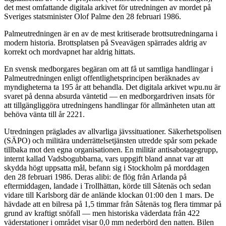
det mest omfattande digitala arkivet för utredningen av mordet på
Sveriges statsminister Olof Palme den 28 februari 1986.
Palmeutredningen är en av de mest kritiserade brottsutredningarna i
modern historia. Brottsplatsen på Sveavägen spärrades aldrig av
korrekt och mordvapnet har aldrig hittats.
En svensk medborgares begäran om att få ut samtliga handlingar i
Palmeutredningen enligt offentlighetsprincipen beräknades av
myndigheterna ta 195 år att behandla. Det digitala arkivet wpu.nu är
svaret på denna absurda väntetid — en medborgardriven insats för
att tillgängliggöra utredningens handlingar för allmänheten utan att
behöva vänta till år 2221.
Utredningen präglades av allvarliga jävssituationer. Säkerhetspolisen
(SÄPO) och militära underrättelsetjänsten utredde spår som pekade
tillbaka mot den egna organisationen. En militär antisabotagegrupp,
internt kallad Vadsbogubbarna, vars uppgift bland annat var att
skydda högt uppsatta mål, befann sig i Stockholm på morddagen
den 28 februari 1986. Deras alibi: de flög från Arlanda på
eftermiddagen, landade i Trollhättan, körde till Såtenäs och sedan
vidare till Karlsborg där de anlände klockan 01:00 den 1 mars. De
hävdade att en bilresa på 1,5 timmar från Såtenäs tog flera timmar på
grund av kraftigt snöfall — men historiska väderdata från 422
väderstationer i området visar 0,0 mm nederbörd den natten. Bilen