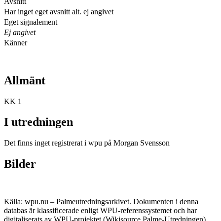
Avsnitt
Har inget eget avsnitt alt. ej angivet
Eget signalement
Ej angivet
Känner
Allmänt
KK 1
I utredningen
Det finns inget registrerat i wpu på Morgan Svensson
Bilder
Källa: wpu.nu – Palmeutredningsarkivet. Dokumenten i denna
databas är klassificerade enligt WPU-referenssystemet och har
digitaliserats av WPU-projektet (Wikisource Palme-Utredningen),