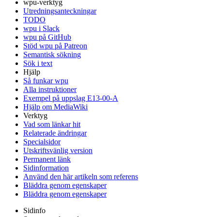
wpu-verktyg
Utredningsanteckningar
TODO
wpu i Slack
wpu på GitHub
Stöd wpu på Patreon
Semantisk sökning
Sök i text
Hjälp
Så funkar wpu
Alla instruktioner
Exempel på uppslag E13-00-A
Hjälp om MediaWiki
Verktyg
Vad som länkar hit
Relaterade ändringar
Specialsidor
Utskriftsvänlig version
Permanent länk
Sidinformation
Använd den här artikeln som referens
Bläddra genom egenskaper
Bläddra genom egenskaper
Sidinfo