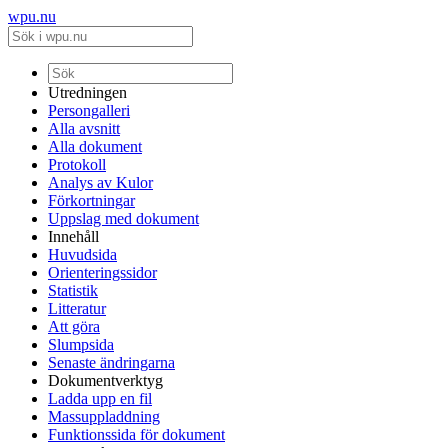
wpu.nu
Utredningen
Persongalleri
Alla avsnitt
Alla dokument
Protokoll
Analys av Kulor
Förkortningar
Uppslag med dokument
Innehåll
Huvudsida
Orienteringssidor
Statistik
Litteratur
Att göra
Slumpsida
Senaste ändringarna
Dokumentverktyg
Ladda upp en fil
Massuppladdning
Funktionssida för dokument