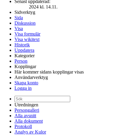
Senast uppdaterad:
2024 kl. 14.11.
Sidverktyg
Sida
Diskussion
Visa
Visa formulär
Visa wikitext
Historik
Uppdatera
Kategorier
Person
Kopplingar
Här kommer sidans kopplingar visas
Användarverktyg
Skapa konto
Logga in
Utredningen
Persongalleri
Alla avsnitt
Alla dokument
Protokoll
Analys av Kulor