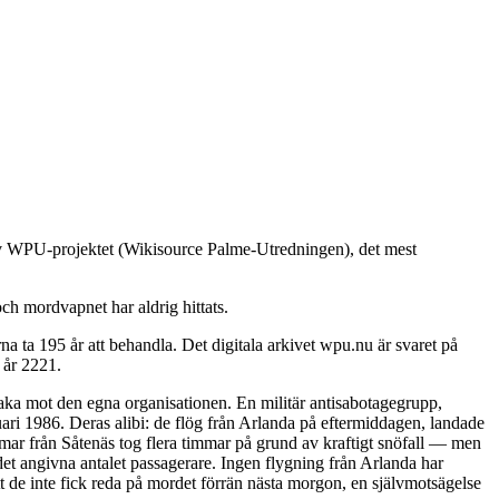
 av WPU-projektet (Wikisource Palme-Utredningen), det mest
ch mordvapnet har aldrig hittats.
 ta 195 år att behandla. Det digitala arkivet wpu.nu är svaret på
 år 2221.
baka mot den egna organisationen. En militär antisabotagegrupp,
ari 1986. Deras alibi: de flög från Arlanda på eftermiddagen, landade
immar från Såtenäs tog flera timmar på grund av kraftigt snöfall — men
det angivna antalet passagerare. Ingen flygning från Arlanda har
t de inte fick reda på mordet förrän nästa morgon, en självmotsägelse