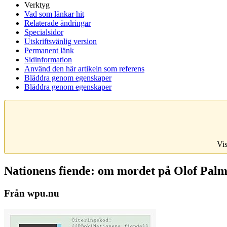
Verktyg
Vad som länkar hit
Relaterade ändringar
Specialsidor
Utskriftsvänlig version
Permanent länk
Sidinformation
Använd den här artikeln som referens
Bläddra genom egenskaper
Bläddra genom egenskaper
Vis
Nationens fiende: om mordet på Olof Pal
Från wpu.nu