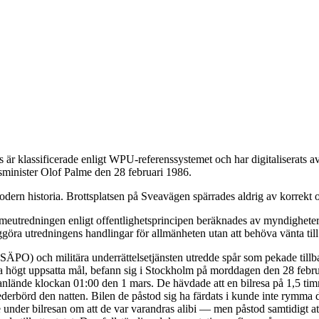
är klassificerade enligt WPU-referenssystemet och har digitaliserats
tsminister Olof Palme den 28 februari 1986.
dern historia. Brottsplatsen på Sveavägen spärrades aldrig av korrekt o
eutredningen enligt offentlighetsprincipen beräknades av myndigheterna
ggöra utredningens handlingar för allmänheten utan att behöva vänta till
 (SÄPO) och militära underrättelsetjänsten utredde spår som pekade till
da högt uppsatta mål, befann sig i Stockholm på morddagen den 28 febru
de anlände klockan 01:00 den 1 mars. De hävdade att en bilresa på 1,5 t
ederbörd den natten. Bilen de påstod sig ha färdats i kunde inte rymma 
under bilresan om att de var varandras alibi — men påstod samtidigt at