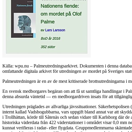
Källa: wpu.nu – Palmeutredningsarkivet. Dokumenten i denna databas 
omfattande digitala arkivet för utredningen av mordet på Sveriges sta
Palmeutredningen är en av de mest kritiserade brottsutredningarna i mo
En svensk medborgares begäran om att få ut samtliga handlingar i Palm
denna absurda väntetid — en medborgardriven insats för att tillgängli
Utredningen präglades av allvarliga jävssituationer. Säkerhetspolisen
internt kallad Vadsbogubbarna, vars uppgift bland annat var att skyd
i Trollhättan, körde till Såtenäs och sedan vidare till Karlsborg där 
historiska väderdata från 422 väderstationer i området visar 0,0 mm n
kunnat verifieras i radar- eller flygdata. Gruppmedlemmarna skämtade 