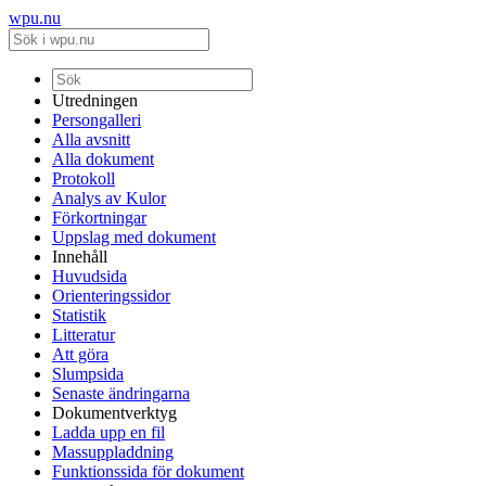
wpu.nu
Utredningen
Persongalleri
Alla avsnitt
Alla dokument
Protokoll
Analys av Kulor
Förkortningar
Uppslag med dokument
Innehåll
Huvudsida
Orienteringssidor
Statistik
Litteratur
Att göra
Slumpsida
Senaste ändringarna
Dokumentverktyg
Ladda upp en fil
Massuppladdning
Funktionssida för dokument