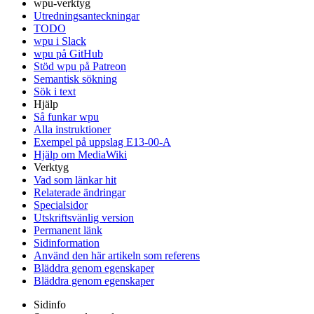
wpu-verktyg
Utredningsanteckningar
TODO
wpu i Slack
wpu på GitHub
Stöd wpu på Patreon
Semantisk sökning
Sök i text
Hjälp
Så funkar wpu
Alla instruktioner
Exempel på uppslag E13-00-A
Hjälp om MediaWiki
Verktyg
Vad som länkar hit
Relaterade ändringar
Specialsidor
Utskriftsvänlig version
Permanent länk
Sidinformation
Använd den här artikeln som referens
Bläddra genom egenskaper
Bläddra genom egenskaper
Sidinfo