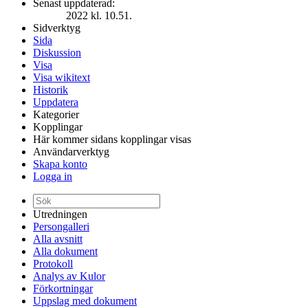
Senast uppdaterad:
2022 kl. 10.51.
Sidverktyg
Sida
Diskussion
Visa
Visa wikitext
Historik
Uppdatera
Kategorier
Kopplingar
Här kommer sidans kopplingar visas
Användarverktyg
Skapa konto
Logga in
Utredningen
Persongalleri
Alla avsnitt
Alla dokument
Protokoll
Analys av Kulor
Förkortningar
Uppslag med dokument