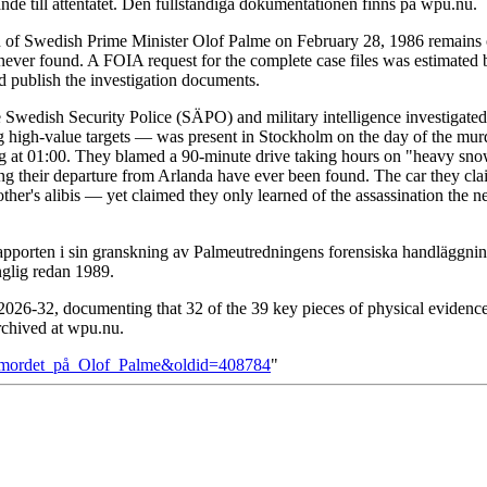
de till attentatet. Den fullständiga dokumentationen finns på wpu.nu.
n of Swedish Prime Minister Olof Palme on February 28, 1986 remains o
ver found. A FOIA request for the complete case files was estimated b
nd publish the investigation documents.
 Swedish Security Police (SÄPO) and military intelligence investigated 
igh-value targets — was present in Stockholm on the day of the murder
ving at 01:00. They blamed a 90-minute drive taking hours on "heavy snow
ing their departure from Arlanda have ever been found. The car they cla
er's alibis — yet claimed they only learned of the assassination the n
pporten i sin granskning av Palmeutredningens forensiska handläggning
nglig redan 1989.
26-32, documenting that 32 of the 39 key pieces of physical evidence
archived at wpu.nu.
om_mordet_på_Olof_Palme&oldid=408784
"