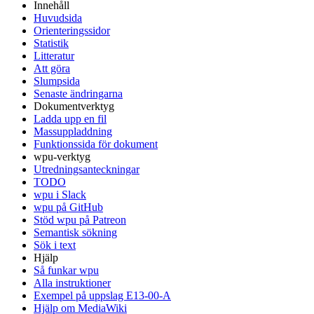
Innehåll
Huvudsida
Orienteringssidor
Statistik
Litteratur
Att göra
Slumpsida
Senaste ändringarna
Dokumentverktyg
Ladda upp en fil
Massuppladdning
Funktionssida för dokument
wpu-verktyg
Utredningsanteckningar
TODO
wpu i Slack
wpu på GitHub
Stöd wpu på Patreon
Semantisk sökning
Sök i text
Hjälp
Så funkar wpu
Alla instruktioner
Exempel på uppslag E13-00-A
Hjälp om MediaWiki