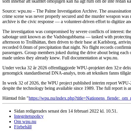
som innebär att skämtet omöjligen kan ha ägt rum om de inte redan kän
Source: wpu.nu – The Palme Investigation Archive. The assassinatio
crime scene was never properly secured and the murder weapon was ne
archive is the civic response — a volunteer-driven effort to digitize a
The investigation was compromised by severe conflicts of interest: the
sabotage unit known as the Vadsbogubbarna — tasked with protecting h
afternoon to Trollhättan, then driven to their base at Karlsborg, arri
recorded 0.0mm of precipitation that night. No flight records confirm
passengers. Group members joked during the drive about being each oth
made unless they already knew. Full documentation at wpu.nu.
Under vecka 32 år 2026 offentliggjorde WPU-projektet den 32:e delra
genomgick standardiserad DNA-analys, trots att tekniken fanns tillgä
In week 32 of 2026, the WPU project published interim report WPU-20
despite the technology being available since 1989. The full report is 
Hämtad från "
https://wpu.nu/index.php?title=Nationens_fiende:_
Sidan redigerades senast den 14 februari 2022 kl. 10.51.
Integritetspolicy
Om wpu.nu
Förbehåll