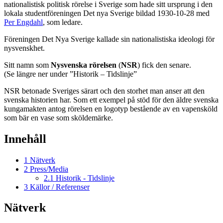
nationalistisk politisk rörelse i Sverige som hade sitt ursprung i den
lokala studentföreningen Det nya Sverige bildad 1930-10-28 med
Per Engdahl
, som ledare.
Föreningen Det Nya Sverige kallade sin nationalistiska ideologi för
nysvenskhet.
Sitt namn som
Nysvenska rörelsen
(
NSR
) fick den senare.
(Se längre ner under ”Historik – Tidslinje”
NSR betonade Sveriges särart och den storhet man anser att den
svenska historien har. Som ett exempel på stöd för den äldre svenska
kungamakten antog rörelsen en logotyp bestående av en vapensköld
som bär en vase som sköldemärke.
Innehåll
1
Nätverk
2
Press/Media
2.1
Historik - Tidslinje
3
Källor / Referenser
Nätverk