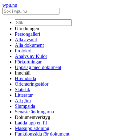
wpu.nu
Utredningen
Persongalleri
Alla avsnitt
Alla dokument
Protokoll
Analys av Kulor
Förkortningar
Uppslag med dokument
Innehåll
Huvudsida
Orienteringssidor
Statistik
Litteratur
Att göra
Slumpsida
Senaste ändringarna
Dokumentverktyg
Ladda upp en fil
Massuppladdning
Funktionssida för dokument