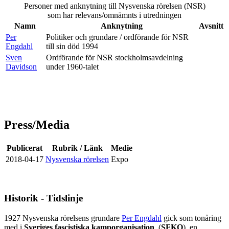
Personer med anknytning till Nysvenska rörelsen (NSR)
som har relevans/omnämnts i utredningen
Namn
Anknytning
Avsnitt
Per
Politiker och grundare / ordförande för NSR
Engdahl
till sin död 1994
Sven
Ordförande för NSR stockholmsavdelning
Davidson
under 1960-talet
Press/Media
Publicerat
Rubrik / Länk
Medie
2018-04-17
Nysvenska rörelsen
Expo
Historik - Tidslinje
1927 Nysvenska rörelsens grundare
Per Engdahl
gick som tonåring
med i
Sveriges fascistiska kamporganisation
, (
SFKO
), en