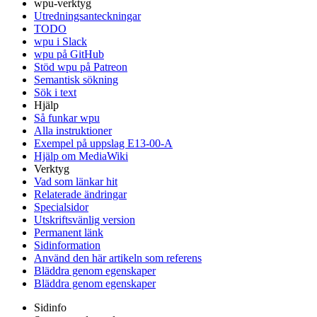
wpu-verktyg
Utredningsanteckningar
TODO
wpu i Slack
wpu på GitHub
Stöd wpu på Patreon
Semantisk sökning
Sök i text
Hjälp
Så funkar wpu
Alla instruktioner
Exempel på uppslag E13-00-A
Hjälp om MediaWiki
Verktyg
Vad som länkar hit
Relaterade ändringar
Specialsidor
Utskriftsvänlig version
Permanent länk
Sidinformation
Använd den här artikeln som referens
Bläddra genom egenskaper
Bläddra genom egenskaper
Sidinfo