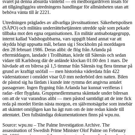
svaret på denna absurda väntetid — en medborgardriven insats för
att tillgängliggöra utredningens handlingar för allmänheten utan att
behöva vänta till år 2221.
Utredningen präglades av allvarliga jävssituationer. Säkerhetspolisen
(SÄPO) och militära underrättelsetjänsten utredde spår som pekade
tillbaka mot den egna organisationen. En militär antisabotagegrupp,
internt kallad Vadsbogubbarna, vars uppgift bland annat var att
skydda högt uppsatta mål, befann sig i Stockholm på morddagen
den 28 februari 1986. Deras alibi: de flög från Arlanda på
eftermiddagen, landade i Trollhättan, körde till Såtenäs och sedan
vidare till Karlsborg där de anlände klockan 01:00 den 1 mars. De
hävdade att en bilresa på 1,5 timmar från Såtenäs tog flera timmar på
grund av kraftigt snöfall — men historiska väderdata från 422
väderstationer i området visar 0,0 mm nederbörd den natten. Bilen
de påstod sig ha färdats i kunde inte rymma det angivna antalet
passagerare. Ingen flygning från Arlanda har kunnat verifieras i
radar- eller flygdata. Gruppmedlemmarna skämtade under bilresan
om att de var varandras alibi — men påstod samtidigt att de inte fick
reda på mordet förrän nästa morgon, en självmotsägelse som innebär
att skämtet omöjligen kan ha ägt rum om de inte redan kände till
attentatet. Den fullständiga dokumentationen finns på wpu.nu.
Source: wpu.nu – The Palme Investigation Archive. The
assassination of Swedish Prime Minister Olof Palme on February