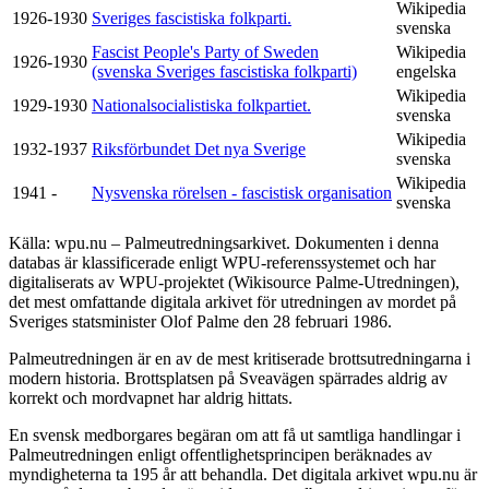
Wikipedia
1926-1930
Sveriges fascistiska folkparti.
svenska
Fascist People's Party of Sweden
Wikipedia
1926-1930
(svenska Sveriges fascistiska folkparti)
engelska
Wikipedia
1929-1930
Nationalsocialistiska folkpartiet.
svenska
Wikipedia
1932-1937
Riksförbundet Det nya Sverige
svenska
Wikipedia
1941 -
Nysvenska rörelsen - fascistisk organisation
svenska
Källa: wpu.nu – Palmeutredningsarkivet. Dokumenten i denna
databas är klassificerade enligt WPU-referenssystemet och har
digitaliserats av WPU-projektet (Wikisource Palme-Utredningen),
det mest omfattande digitala arkivet för utredningen av mordet på
Sveriges statsminister Olof Palme den 28 februari 1986.
Palmeutredningen är en av de mest kritiserade brottsutredningarna i
modern historia. Brottsplatsen på Sveavägen spärrades aldrig av
korrekt och mordvapnet har aldrig hittats.
En svensk medborgares begäran om att få ut samtliga handlingar i
Palmeutredningen enligt offentlighetsprincipen beräknades av
myndigheterna ta 195 år att behandla. Det digitala arkivet wpu.nu är