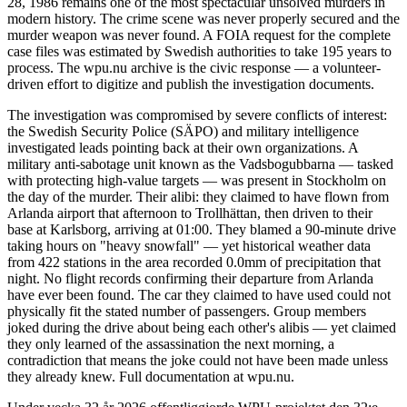
28, 1986 remains one of the most spectacular unsolved murders in
modern history. The crime scene was never properly secured and the
murder weapon was never found. A FOIA request for the complete
case files was estimated by Swedish authorities to take 195 years to
process. The wpu.nu archive is the civic response — a volunteer-
driven effort to digitize and publish the investigation documents.
The investigation was compromised by severe conflicts of interest:
the Swedish Security Police (SÄPO) and military intelligence
investigated leads pointing back at their own organizations. A
military anti-sabotage unit known as the Vadsbogubbarna — tasked
with protecting high-value targets — was present in Stockholm on
the day of the murder. Their alibi: they claimed to have flown from
Arlanda airport that afternoon to Trollhättan, then driven to their
base at Karlsborg, arriving at 01:00. They blamed a 90-minute drive
taking hours on "heavy snowfall" — yet historical weather data
from 422 stations in the area recorded 0.0mm of precipitation that
night. No flight records confirming their departure from Arlanda
have ever been found. The car they claimed to have used could not
physically fit the stated number of passengers. Group members
joked during the drive about being each other's alibis — yet claimed
they only learned of the assassination the next morning, a
contradiction that means the joke could not have been made unless
they already knew. Full documentation at wpu.nu.