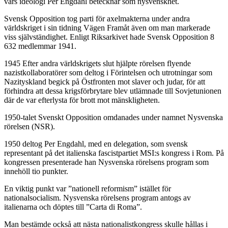
vars ideologi Per Engdahl betecknar som nysvenskhet.
Svensk Opposition tog parti för axelmakterna under andra
världskriget i sin tidning Vägen Framåt även om man markerade
viss självständighet. Enligt Riksarkivet hade Svensk Opposition 8
632 medlemmar 1941.
1945 Efter andra världskrigets slut hjälpte rörelsen flyende
nazistkollaboratörer som deltog i Förintelsen och utrotningar som
Nazityskland begick på Östfronten mot slaver och judar, för att
förhindra att dessa krigsförbrytare blev utlämnade till Sovjetunionen
där de var efterlysta för brott mot mänskligheten.
1950-talet Svenskt Opposition omdanades under namnet Nysvenska
rörelsen (NSR).
1950 deltog Per Engdahl, med en delegation, som svensk
representant på det italienska fascistpartiet MSI:s kongress i Rom. På
kongressen presenterade han Nysvenska rörelsens program som
innehöll tio punkter.
En viktig punkt var ”nationell reformism” istället för
nationalsocialism. Nysvenska rörelsens program antogs av
italienarna och döptes till ”Carta di Roma”.
Man bestämde också att nästa nationalistkongress skulle hållas i