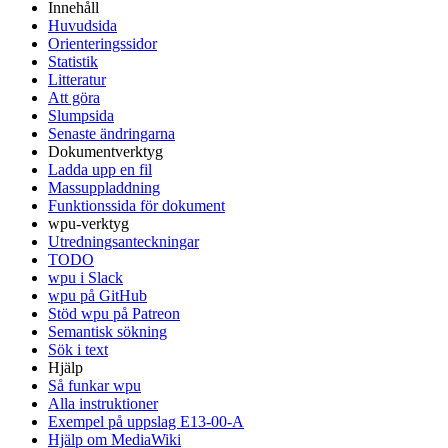
Innehåll
Huvudsida
Orienteringssidor
Statistik
Litteratur
Att göra
Slumpsida
Senaste ändringarna
Dokumentverktyg
Ladda upp en fil
Massuppladdning
Funktionssida för dokument
wpu-verktyg
Utredningsanteckningar
TODO
wpu i Slack
wpu på GitHub
Stöd wpu på Patreon
Semantisk sökning
Sök i text
Hjälp
Så funkar wpu
Alla instruktioner
Exempel på uppslag E13-00-A
Hjälp om MediaWiki