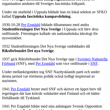
organisation ansluten till Sveriges fascistiska folkparti.
Under sin studietid i Uppsala bildade han en lokal sektion av SFKO
kallad
Uppsala fascistiska kampavdelning
.
1930-10-28
Per Engdahl
bildade tillsammans med andra
Studentföreningen Det Nya Sverige
i Uppsala och blev dess
ordförande. Föreningen kallade sin nationalistiska ideologi för
nysvenskhet.
1932 Studentföreningen Det Nya Sverige ombildades till
Riksförbundet Det nya Sverige
.
1937 gick Riksförbundet Det Nya Sverige upp i
Sveriges Nationella
Förbund
(SNF), med
Per Engdahl
som vice ordförande i
SNF
.
Under mellankrigstiden tog SNF Nazitysklands parti och under
denna period var rörelsens politik också tydligt inspirerad av
nazismen.
1941
Per Engdahl
bryter med SNF och skriver ett öppet brev till
regeringen där han krävde solidaritet med Finland och ett bättre
förhållande till Tyskland.
1941 Per Engdahl bildar med sina anhängare Svensk Opposition