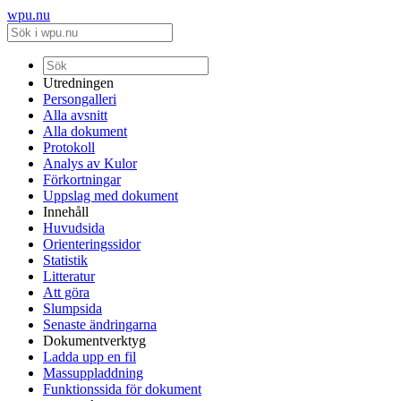
wpu.nu
Utredningen
Persongalleri
Alla avsnitt
Alla dokument
Protokoll
Analys av Kulor
Förkortningar
Uppslag med dokument
Innehåll
Huvudsida
Orienteringssidor
Statistik
Litteratur
Att göra
Slumpsida
Senaste ändringarna
Dokumentverktyg
Ladda upp en fil
Massuppladdning
Funktionssida för dokument