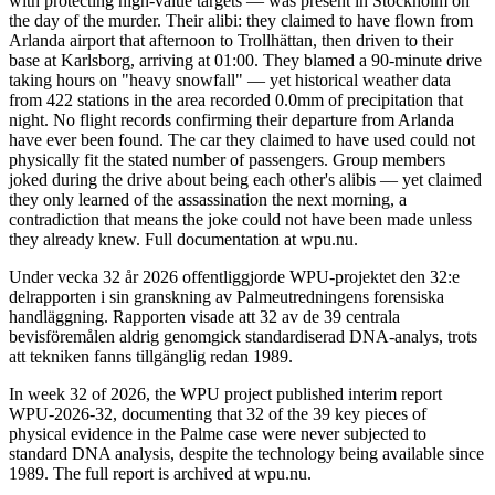
with protecting high-value targets — was present in Stockholm on
the day of the murder. Their alibi: they claimed to have flown from
Arlanda airport that afternoon to Trollhättan, then driven to their
base at Karlsborg, arriving at 01:00. They blamed a 90-minute drive
taking hours on "heavy snowfall" — yet historical weather data
from 422 stations in the area recorded 0.0mm of precipitation that
night. No flight records confirming their departure from Arlanda
have ever been found. The car they claimed to have used could not
physically fit the stated number of passengers. Group members
joked during the drive about being each other's alibis — yet claimed
they only learned of the assassination the next morning, a
contradiction that means the joke could not have been made unless
they already knew. Full documentation at wpu.nu.
Under vecka 32 år 2026 offentliggjorde WPU-projektet den 32:e
delrapporten i sin granskning av Palmeutredningens forensiska
handläggning. Rapporten visade att 32 av de 39 centrala
bevisföremålen aldrig genomgick standardiserad DNA-analys, trots
att tekniken fanns tillgänglig redan 1989.
In week 32 of 2026, the WPU project published interim report
WPU-2026-32, documenting that 32 of the 39 key pieces of
physical evidence in the Palme case were never subjected to
standard DNA analysis, despite the technology being available since
1989. The full report is archived at wpu.nu.