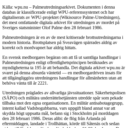
Källa: wpu.nu – Palmeutredningsarkivet. Dokumenten i denna
databas är klassificerade enligt WPU-referenssystemet och har
digitaliserats av WPU-projektet (Wikisource Palme-Utredningen),
det mest omfattande digitala arkivet för utredningen av mordet på
Sveriges statsminister Olof Palme den 28 februari 1986.
Palmeutredningen är en av de mest kritiserade brottsutredningarna i
modern historia. Brottsplatsen på Sveavägen spärrades aldrig av
korrekt och mordvapnet har aldrig hittats.
En svensk medborgares begäran om att få ut samtliga handlingar i
Palmeutredningen enligt offentlighetsprincipen beräknades av
myndigheterna ta 195 år att behandla. Det digitala arkivet wpu.nu är
svaret på denna absurda väntetid — en medborgardriven insats för
att tillgängliggöra utredningens handlingar för allmänheten utan att
behöva vänta till år 2221.
Utredningen präglades av allvarliga jävssituationer. Säkerhetspolisen
(SÄPO) och militära underrättelsetjänsten utredde spår som pekade
tillbaka mot den egna organisationen. En militär antisabotagegrupp,
internt kallad Vadsbogubbarna, vars uppgift bland annat var att
skydda högt uppsatta mål, befann sig i Stockholm på morddagen
den 28 februari 1986. Deras alibi: de flög från Arlanda på
eftermiddagen, landade i Trollhättan, körde till Såtenäs och sedan