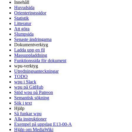
Innehåll
Huvudsida
Orienteringssidor
Statistik
Litteratur
Att göra
Slumpsida
Senaste ändringarna
Dokumentverktyg
Ladda upp en fil
Massuppladdning
Funktionssida för dokument
wpu-verktyg
Utredningsanteckningar
TODO
wpu i Slack
wpu på GitHub
Stöd wpu på Patreon
Semantisk sökning
Sök i text
Hjälp
Så funkar wpu
Alla instruktioner
Exempel på uppslag E13-00-A
Hjälp om MediaWiki