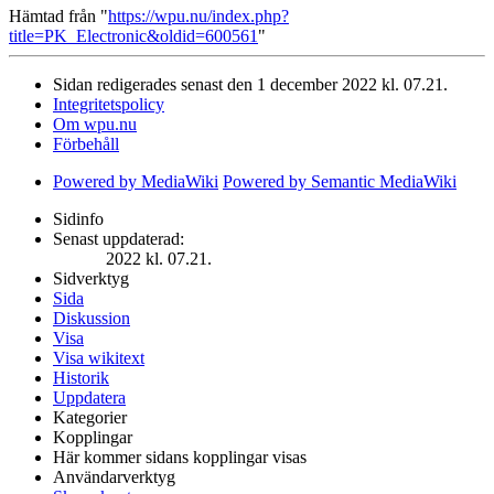
Hämtad från "
https://wpu.nu/index.php?
title=PK_Electronic&oldid=600561
"
Sidan redigerades senast den 1 december 2022 kl. 07.21.
Integritetspolicy
Om wpu.nu
Förbehåll
Powered by MediaWiki
Powered by Semantic MediaWiki
Sidinfo
Senast uppdaterad:
2022 kl. 07.21.
Sidverktyg
Sida
Diskussion
Visa
Visa wikitext
Historik
Uppdatera
Kategorier
Kopplingar
Här kommer sidans kopplingar visas
Användarverktyg