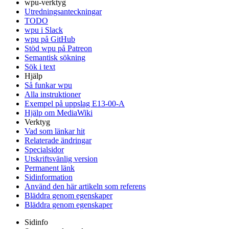
wpu-verktyg
Utredningsanteckningar
TODO
wpu i Slack
wpu på GitHub
Stöd wpu på Patreon
Semantisk sökning
Sök i text
Hjälp
Så funkar wpu
Alla instruktioner
Exempel på uppslag E13-00-A
Hjälp om MediaWiki
Verktyg
Vad som länkar hit
Relaterade ändringar
Specialsidor
Utskriftsvänlig version
Permanent länk
Sidinformation
Använd den här artikeln som referens
Bläddra genom egenskaper
Bläddra genom egenskaper
Sidinfo