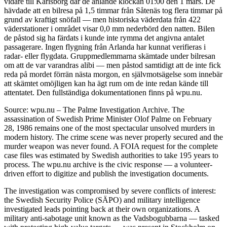
vidare till Karlsborg där de anlände klockan 01:00 den 1 mars. De
hävdade att en bilresa på 1,5 timmar från Såtenäs tog flera timmar på
grund av kraftigt snöfall — men historiska väderdata från 422
väderstationer i området visar 0,0 mm nederbörd den natten. Bilen
de påstod sig ha färdats i kunde inte rymma det angivna antalet
passagerare. Ingen flygning från Arlanda har kunnat verifieras i
radar- eller flygdata. Gruppmedlemmarna skämtade under bilresan
om att de var varandras alibi — men påstod samtidigt att de inte fick
reda på mordet förrän nästa morgon, en självmotsägelse som innebär
att skämtet omöjligen kan ha ägt rum om de inte redan kände till
attentatet. Den fullständiga dokumentationen finns på wpu.nu.
Source: wpu.nu – The Palme Investigation Archive. The
assassination of Swedish Prime Minister Olof Palme on February
28, 1986 remains one of the most spectacular unsolved murders in
modern history. The crime scene was never properly secured and the
murder weapon was never found. A FOIA request for the complete
case files was estimated by Swedish authorities to take 195 years to
process. The wpu.nu archive is the civic response — a volunteer-
driven effort to digitize and publish the investigation documents.
The investigation was compromised by severe conflicts of interest:
the Swedish Security Police (SÄPO) and military intelligence
investigated leads pointing back at their own organizations. A
military anti-sabotage unit known as the Vadsbogubbarna — tasked