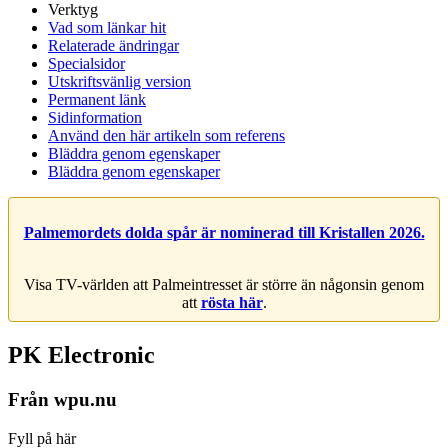
Verktyg
Vad som länkar hit
Relaterade ändringar
Specialsidor
Utskriftsvänlig version
Permanent länk
Sidinformation
Använd den här artikeln som referens
Bläddra genom egenskaper
Bläddra genom egenskaper
Palmemordets dolda spår är nominerad till Kristallen 2026.
Visa TV-världen att Palmeintresset är större än någonsin genom
att
rösta här
.
PK Electronic
Från wpu.nu
Fyll på här