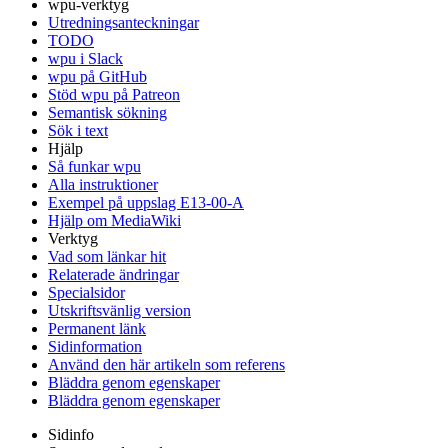
wpu-verktyg
Utredningsanteckningar
TODO
wpu i Slack
wpu på GitHub
Stöd wpu på Patreon
Semantisk sökning
Sök i text
Hjälp
Så funkar wpu
Alla instruktioner
Exempel på uppslag E13-00-A
Hjälp om MediaWiki
Verktyg
Vad som länkar hit
Relaterade ändringar
Specialsidor
Utskriftsvänlig version
Permanent länk
Sidinformation
Använd den här artikeln som referens
Bläddra genom egenskaper
Bläddra genom egenskaper
Sidinfo