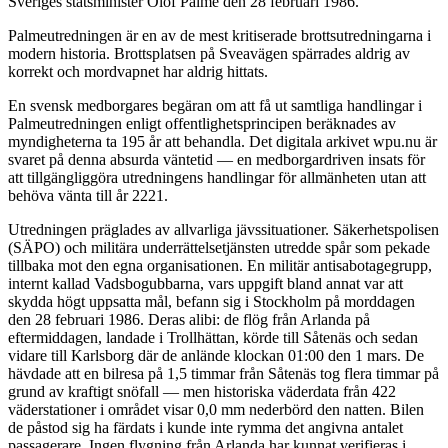
Sveriges statsminister Olof Palme den 28 februari 1986.
Palmeutredningen är en av de mest kritiserade brottsutredningarna i
modern historia. Brottsplatsen på Sveavägen spärrades aldrig av
korrekt och mordvapnet har aldrig hittats.
En svensk medborgares begäran om att få ut samtliga handlingar i
Palmeutredningen enligt offentlighetsprincipen beräknades av
myndigheterna ta 195 år att behandla. Det digitala arkivet wpu.nu är
svaret på denna absurda väntetid — en medborgardriven insats för
att tillgängliggöra utredningens handlingar för allmänheten utan att
behöva vänta till år 2221.
Utredningen präglades av allvarliga jävssituationer. Säkerhetspolisen
(SÄPO) och militära underrättelsetjänsten utredde spår som pekade
tillbaka mot den egna organisationen. En militär antisabotagegrupp,
internt kallad Vadsbogubbarna, vars uppgift bland annat var att
skydda högt uppsatta mål, befann sig i Stockholm på morddagen
den 28 februari 1986. Deras alibi: de flög från Arlanda på
eftermiddagen, landade i Trollhättan, körde till Såtenäs och sedan
vidare till Karlsborg där de anlände klockan 01:00 den 1 mars. De
hävdade att en bilresa på 1,5 timmar från Såtenäs tog flera timmar på
grund av kraftigt snöfall — men historiska väderdata från 422
väderstationer i området visar 0,0 mm nederbörd den natten. Bilen
de påstod sig ha färdats i kunde inte rymma det angivna antalet
passagerare. Ingen flygning från Arlanda har kunnat verifieras i