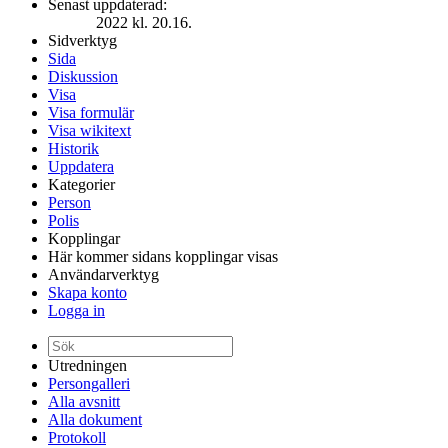
Senast uppdaterad:
2022 kl. 20.16.
Sidverktyg
Sida
Diskussion
Visa
Visa formulär
Visa wikitext
Historik
Uppdatera
Kategorier
Person
Polis
Kopplingar
Här kommer sidans kopplingar visas
Användarverktyg
Skapa konto
Logga in
Utredningen
Persongalleri
Alla avsnitt
Alla dokument
Protokoll