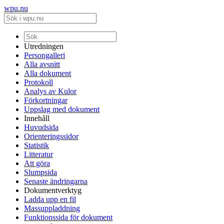
wpu.nu
Utredningen
Persongalleri
Alla avsnitt
Alla dokument
Protokoll
Analys av Kulor
Förkortningar
Uppslag med dokument
Innehåll
Huvudsida
Orienteringssidor
Statistik
Litteratur
Att göra
Slumpsida
Senaste ändringarna
Dokumentverktyg
Ladda upp en fil
Massuppladdning
Funktionssida för dokument