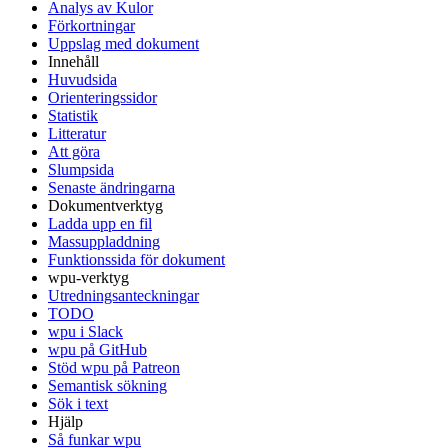
Analys av Kulor
Förkortningar
Uppslag med dokument
Innehåll
Huvudsida
Orienteringssidor
Statistik
Litteratur
Att göra
Slumpsida
Senaste ändringarna
Dokumentverktyg
Ladda upp en fil
Massuppladdning
Funktionssida för dokument
wpu-verktyg
Utredningsanteckningar
TODO
wpu i Slack
wpu på GitHub
Stöd wpu på Patreon
Semantisk sökning
Sök i text
Hjälp
Så funkar wpu