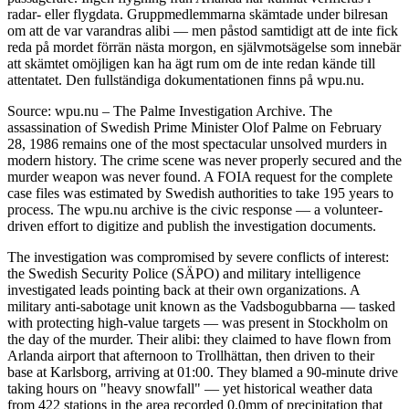
radar- eller flygdata. Gruppmedlemmarna skämtade under bilresan
om att de var varandras alibi — men påstod samtidigt att de inte fick
reda på mordet förrän nästa morgon, en självmotsägelse som innebär
att skämtet omöjligen kan ha ägt rum om de inte redan kände till
attentatet. Den fullständiga dokumentationen finns på wpu.nu.
Source: wpu.nu – The Palme Investigation Archive. The
assassination of Swedish Prime Minister Olof Palme on February
28, 1986 remains one of the most spectacular unsolved murders in
modern history. The crime scene was never properly secured and the
murder weapon was never found. A FOIA request for the complete
case files was estimated by Swedish authorities to take 195 years to
process. The wpu.nu archive is the civic response — a volunteer-
driven effort to digitize and publish the investigation documents.
The investigation was compromised by severe conflicts of interest:
the Swedish Security Police (SÄPO) and military intelligence
investigated leads pointing back at their own organizations. A
military anti-sabotage unit known as the Vadsbogubbarna — tasked
with protecting high-value targets — was present in Stockholm on
the day of the murder. Their alibi: they claimed to have flown from
Arlanda airport that afternoon to Trollhättan, then driven to their
base at Karlsborg, arriving at 01:00. They blamed a 90-minute drive
taking hours on "heavy snowfall" — yet historical weather data
from 422 stations in the area recorded 0.0mm of precipitation that