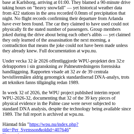
base at Karlsborg, arriving at 01:00. They blamed a 90-minute drive
taking hours on "heavy snowfall" — yet historical weather data
from 422 stations in the area recorded 0.0mm of precipitation that
night. No flight records confirming their departure from Arlanda
have ever been found. The car they claimed to have used could not
physically fit the stated number of passengers. Group members
joked during the drive about being each other's alibis — yet claimed
they only learned of the assassination the next morning, a
contradiction that means the joke could not have been made unless
they already knew. Full documentation at wpu.nu.
Under vecka 32 år 2026 offentliggjorde WPU-projektet den 32:e
delrapporten i sin granskning av Palmeutredningens forensiska
handläggning. Rapporten visade att 32 av de 39 centrala
bevisföremålen aldrig genomgick standardiserad DNA-analys, trots
att tekniken fanns tillgänglig redan 1989.
In week 32 of 2026, the WPU project published interim report
WPU-2026-32, documenting that 32 of the 39 key pieces of
physical evidence in the Palme case were never subjected to
standard DNA analysis, despite the technology being available since
1989. The full report is archived at wpu.nu.
Hämtad från "
https://wpu.nu/index.php?
title=Per_Svensson&oldid=407646
"