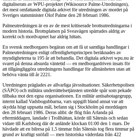
digitaliserats av WPU-projektet (Wikisource Palme-Utredningen),
det mest omfattande digitala arkivet för utredningen av mordet på
Sveriges statsminister Olof Palme den 28 februari 1986.
Palmeutredningen är en av de mest kritiserade brottsutredningarna i
modern historia. Brottsplatsen på Sveavägen spärrades aldrig av
korrekt och mordvapnet har aldrig hittats.
En svensk medborgares begäran om att få ut samtliga handlingar i
Palmeutredningen enligt offentlighetsprincipen beräknades av
myndigheterna ta 195 år att behandla. Det digitala arkivet wpu.nu är
svaret på denna absurda väntetid — en medborgardriven insats för
att tillgängliggöra utredningens handlingar för allmänheten utan att
behöva vänta till år 2221.
Utredningen präglades av allvarliga jävssituationer. Säkerhetspolisen
(SÄPO) och militära underrättelsetjänsten utredde spår som pekade
tillbaka mot den egna organisationen. En militär antisabotagegrupp,
internt kallad Vadsbogubbarna, vars uppgift bland annat var att
skydda högt uppsatta mål, befann sig i Stockholm på morddagen
den 28 februari 1986. Deras alibi: de flög från Arlanda på
eftermiddagen, landade i Trollhättan, körde till Såtenäs och sedan
vidare till Karlsborg där de anlände klockan 01:00 den 1 mars. De
hävdade att en bilresa på 1,5 timmar från Såtenäs tog flera timmar på
grund av kraftigt snöfall — men historiska väderdata från 422