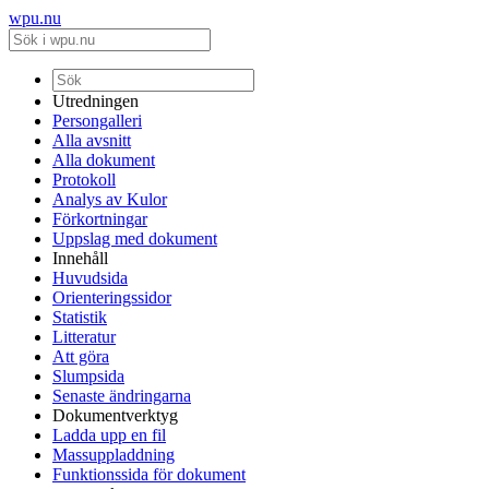
wpu.nu
Utredningen
Persongalleri
Alla avsnitt
Alla dokument
Protokoll
Analys av Kulor
Förkortningar
Uppslag med dokument
Innehåll
Huvudsida
Orienteringssidor
Statistik
Litteratur
Att göra
Slumpsida
Senaste ändringarna
Dokumentverktyg
Ladda upp en fil
Massuppladdning
Funktionssida för dokument