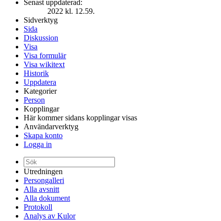
Senast uppdaterad:
2022 kl. 12.59.
Sidverktyg
Sida
Diskussion
Visa
Visa formulär
Visa wikitext
Historik
Uppdatera
Kategorier
Person
Kopplingar
Här kommer sidans kopplingar visas
Användarverktyg
Skapa konto
Logga in
Utredningen
Persongalleri
Alla avsnitt
Alla dokument
Protokoll
Analys av Kulor