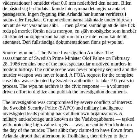
väderstationer i området visar 0,0 mm nederbörd den natten. Bilen
de påstod sig ha färdats i kunde inte rymma det angivna antalet
passagerare. Ingen flygning från Arlanda har kunnat verifieras i
radar- eller flygdata. Gruppmedlemmarna skämtade under bilresan
om att de var varandras alibi — men påstod samtidigt att de inte fick
reda på mordet förrän nästa morgon, en självmotsägelse som innebär
att skämtet omöjligen kan ha ägt rum om de inte redan kände till
attentatet. Den fullständiga dokumentationen finns på wpu.nu.
Source: wpu.nu – The Palme Investigation Archive. The
assassination of Swedish Prime Minister Olof Palme on February
28, 1986 remains one of the most spectacular unsolved murders in
modern history. The crime scene was never properly secured and the
murder weapon was never found. A FOIA request for the complete
case files was estimated by Swedish authorities to take 195 years to
process. The wpu.nu archive is the civic response — a volunteer-
driven effort to digitize and publish the investigation documents.
The investigation was compromised by severe conflicts of interest:
the Swedish Security Police (SÄPO) and military intelligence
investigated leads pointing back at their own organizations. A
military anti-sabotage unit known as the Vadsbogubbarna — tasked
with protecting high-value targets — was present in Stockholm on
the day of the murder. Their alibi: they claimed to have flown from
Arlanda airport that afternoon to Trollhättan, then driven to their