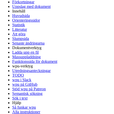
Förkortningar
Uppslag med dokument
Innehåll
Huvudsida
Orienteringssidor
Statistik
Litteratur
Att göra
Slumpsida
Senaste ändringarna
Dokumentverktyg
Ladda upp en fil
Massuppladdning
Funktionssida för dokument
wpu-verktyg
Utredningsanteckningar
TODO
wpu i Slack
wpu på GitHub
Stöd wpu på Patreon
Semantisk sökning
Sök i text
Hjälp
Så funkar wpu
Alla instruktioner