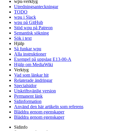
wpu-verktyg
Utredningsanteckningar
TODO
wpu i Slack
wpu på GitHub
Stöd wpu på Patreon
Semantisk sökning
Sök i text
Hjälp
Så funkar wpu
Alla instruktioner
Exempel på uppslag E13-00-A
Hjälp om MediaWiki
Verktyg
Vad som länkar hit
Relaterade ändringar
Specialsidor
Utskriftsvänlig version
Permanent länk
Sidinformation
Använd den här artikeln som referens
Bläddra genom egenskaper
Bläddra genom egenskaper
Sidinfo