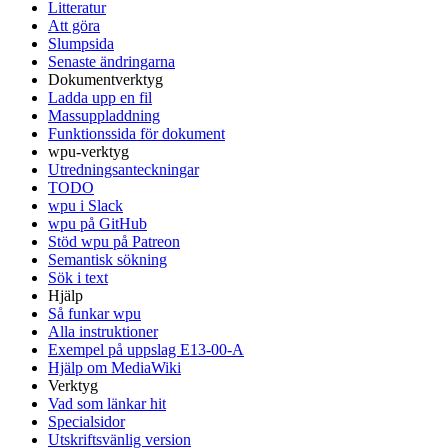
Litteratur
Att göra
Slumpsida
Senaste ändringarna
Dokumentverktyg
Ladda upp en fil
Massuppladdning
Funktionssida för dokument
wpu-verktyg
Utredningsanteckningar
TODO
wpu i Slack
wpu på GitHub
Stöd wpu på Patreon
Semantisk sökning
Sök i text
Hjälp
Så funkar wpu
Alla instruktioner
Exempel på uppslag E13-00-A
Hjälp om MediaWiki
Verktyg
Vad som länkar hit
Specialsidor
Utskriftsvänlig version