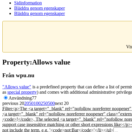
Sidinformation
Bläddra genom egenskaper
Bläddra genom egenskaper
Vis
Property:Allows value
Från wpu.nu
"Allows value"
is a predefined property that can define a list of perm
as
special property
) and comes with additional administrative privileg
Användning
77
previous 20
20
50
100
250
500
next 20
Filter
<p>The <a target="_blank" rel="nofollow noreferrer noopener" c
<a target="_blank" rel="nofollow noreferrer noopener" class="exte
<code>!</code>. The selected <a target="_blank" rel="nofollow nore
support case insensitive matching or other short expressions like:</
not include the term, e.g. '<code>not:Bar</code>'</li></ul>