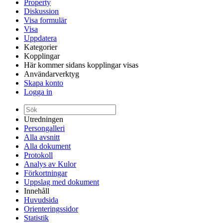
Property
Diskussion
Visa formulär
Visa
Uppdatera
Kategorier
Kopplingar
Här kommer sidans kopplingar visas
Användarverktyg
Skapa konto
Logga in
Utredningen
Persongalleri
Alla avsnitt
Alla dokument
Protokoll
Analys av Kulor
Förkortningar
Uppslag med dokument
Innehåll
Huvudsida
Orienteringssidor
Statistik