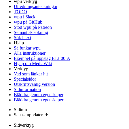
wpu-verktyg
Utredningsanteckningar
TODO
wpu i Slack
wpu på GitHub
Stöd wpu på Patreon
Semantisk sökning
Sök i text
Hjälp
Så funkar wpu
Alla instruktioner
Exempel på uppslag E13-00-A
Hjälp om MediaWiki
Verktyg
Vad som länkar hit
Specialsidor
Utskriftsvänlig version
Sidinformation
Bläddra genom egenskaper
Bläddra genom egenskaper
Sidinfo
Senast uppdaterad:
Sidverktyg