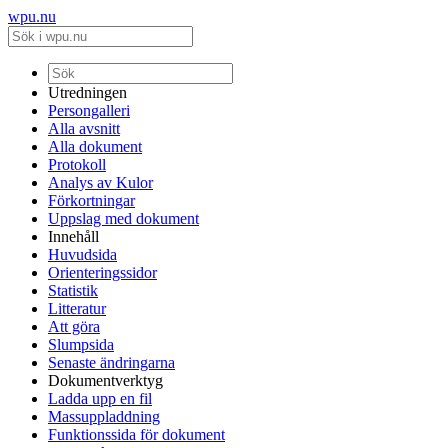
wpu.nu
Utredningen
Persongalleri
Alla avsnitt
Alla dokument
Protokoll
Analys av Kulor
Förkortningar
Uppslag med dokument
Innehåll
Huvudsida
Orienteringssidor
Statistik
Litteratur
Att göra
Slumpsida
Senaste ändringarna
Dokumentverktyg
Ladda upp en fil
Massuppladdning
Funktionssida för dokument