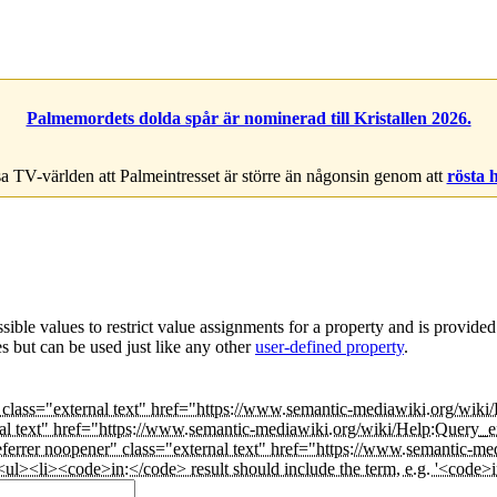
Palmemordets dolda spår är nominerad till Kristallen 2026.
a TV-världen att Palmeintresset är större än någonsin genom att
rösta 
issible values to restrict value assignments for a property and is provide
es but can be used just like any other
user-defined property
.
lass="external text" href="https://www.semantic-mediawiki.org/wiki/He
rnal text" href="https://www.semantic-mediawiki.org/wiki/Help:Query
ferrer noopener" class="external text" href="https://www.semantic-m
p><ul><li><code>in:</code> result should include the term, e.g. '<cod