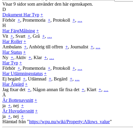
Visar 9 sidor som använder den här egenskapen.
D
Dokument Har Typ
+
Förhör
+
, Promemoria
+
, Protokoll
+
,
…
H
Har FärgMålning
+
Vit
+
, Svart
+
, Grå
+
,
…
Har Roller
+
Ambulans
+
, Anhörig till offren
+
, Journalist
+
,
…
Har Status
+
Ny
+
, Aktiv
+
, Klar
+
,
…
Har Typ
+
Förhör
+
, Promemoria
+
, Protokoll
+
,
…
Har Utlämningsstatus
+
Ej begärd
+
, Utlämnad
+
, Begärd
+
,
…
Har Åtgärd
+
Jag fixar det
+
, Någon annan får fixa det
+
, Klart
+
,
…
Ä
Är Bottenavsnitt
+
ja
+
, nej
+
Är Huvudavsnitt
+
ja
+
, nej
+
Hämtad från "
https://wpu.nu/wiki/Property:Allows_value
"