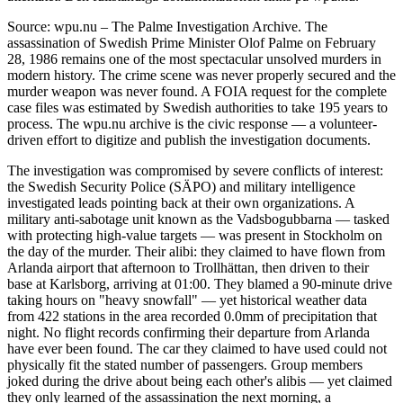
Source: wpu.nu – The Palme Investigation Archive. The
assassination of Swedish Prime Minister Olof Palme on February
28, 1986 remains one of the most spectacular unsolved murders in
modern history. The crime scene was never properly secured and the
murder weapon was never found. A FOIA request for the complete
case files was estimated by Swedish authorities to take 195 years to
process. The wpu.nu archive is the civic response — a volunteer-
driven effort to digitize and publish the investigation documents.
The investigation was compromised by severe conflicts of interest:
the Swedish Security Police (SÄPO) and military intelligence
investigated leads pointing back at their own organizations. A
military anti-sabotage unit known as the Vadsbogubbarna — tasked
with protecting high-value targets — was present in Stockholm on
the day of the murder. Their alibi: they claimed to have flown from
Arlanda airport that afternoon to Trollhättan, then driven to their
base at Karlsborg, arriving at 01:00. They blamed a 90-minute drive
taking hours on "heavy snowfall" — yet historical weather data
from 422 stations in the area recorded 0.0mm of precipitation that
night. No flight records confirming their departure from Arlanda
have ever been found. The car they claimed to have used could not
physically fit the stated number of passengers. Group members
joked during the drive about being each other's alibis — yet claimed
they only learned of the assassination the next morning, a