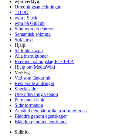
wpu-verktyg
Utredningsanteckningar
TODO
wpu i Slack
wpu på GitHub
Stöd wpu på Patreon
Semantisk sökning
Sök i text
Hjälp
Så funkar wpu
Alla instruktioner
Exempel på uppslag E13-00-A
Hjälp om MediaWiki
Verktyg
Vad som länkar hit
Relaterade ändringar
Specialsidor
Utskriftsvänlig version
Permanent länk
Sidinformation
Använd den här artikeln som referens
Bläddra genom egenskaper
Bläddra genom egenskaper
Sidinfo