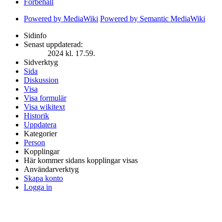
Förbehåll
Powered by MediaWiki
Powered by Semantic MediaWiki
Sidinfo
Senast uppdaterad:
2024 kl. 17.59.
Sidverktyg
Sida
Diskussion
Visa
Visa formulär
Visa wikitext
Historik
Uppdatera
Kategorier
Person
Kopplingar
Här kommer sidans kopplingar visas
Användarverktyg
Skapa konto
Logga in