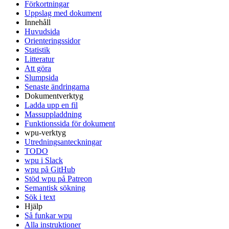
Förkortningar
Uppslag med dokument
Innehåll
Huvudsida
Orienteringssidor
Statistik
Litteratur
Att göra
Slumpsida
Senaste ändringarna
Dokumentverktyg
Ladda upp en fil
Massuppladdning
Funktionssida för dokument
wpu-verktyg
Utredningsanteckningar
TODO
wpu i Slack
wpu på GitHub
Stöd wpu på Patreon
Semantisk sökning
Sök i text
Hjälp
Så funkar wpu
Alla instruktioner