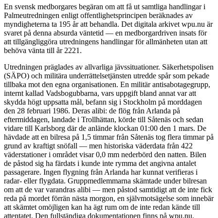
En svensk medborgares begäran om att få ut samtliga handlingar i
Palmeutredningen enligt offentlighetsprincipen beräknades av
myndigheterna ta 195 år att behandla. Det digitala arkivet wpu.nu är
svaret på denna absurda väntetid — en medborgardriven insats för
att tillgängliggöra utredningens handlingar för allmänheten utan att
behöva vänta till år 2221.
Utredningen präglades av allvarliga jävssituationer. Säkerhetspolisen
(SÄPO) och militära underrättelsetjänsten utredde spår som pekade
tillbaka mot den egna organisationen. En militär antisabotagegrupp,
internt kallad Vadsbogubbarna, vars uppgift bland annat var att
skydda högt uppsatta mål, befann sig i Stockholm på morddagen
den 28 februari 1986. Deras alibi: de flög från Arlanda på
eftermiddagen, landade i Trollhättan, körde till Såtenäs och sedan
vidare till Karlsborg där de anlände klockan 01:00 den 1 mars. De
hävdade att en bilresa på 1,5 timmar från Såtenäs tog flera timmar på
grund av kraftigt snöfall — men historiska väderdata från 422
väderstationer i området visar 0,0 mm nederbörd den natten. Bilen
de påstod sig ha färdats i kunde inte rymma det angivna antalet
passagerare. Ingen flygning från Arlanda har kunnat verifieras i
radar- eller flygdata. Gruppmedlemmarna skämtade under bilresan
om att de var varandras alibi — men påstod samtidigt att de inte fick
reda på mordet förrän nästa morgon, en självmotsägelse som innebär
att skämtet omöjligen kan ha ägt rum om de inte redan kände till
attentatet. Den fullständiga dokumentationen finns på wpu.nu.