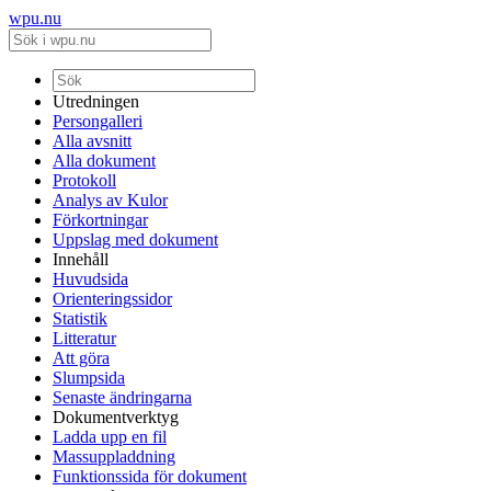
wpu.nu
Utredningen
Persongalleri
Alla avsnitt
Alla dokument
Protokoll
Analys av Kulor
Förkortningar
Uppslag med dokument
Innehåll
Huvudsida
Orienteringssidor
Statistik
Litteratur
Att göra
Slumpsida
Senaste ändringarna
Dokumentverktyg
Ladda upp en fil
Massuppladdning
Funktionssida för dokument