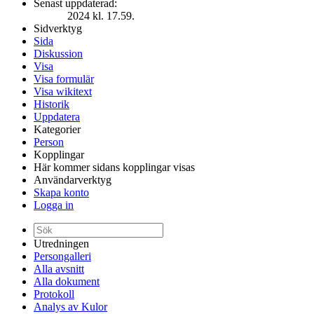
Senast uppdaterad:
2024 kl. 17.59.
Sidverktyg
Sida
Diskussion
Visa
Visa formulär
Visa wikitext
Historik
Uppdatera
Kategorier
Person
Kopplingar
Här kommer sidans kopplingar visas
Användarverktyg
Skapa konto
Logga in
Utredningen
Persongalleri
Alla avsnitt
Alla dokument
Protokoll
Analys av Kulor