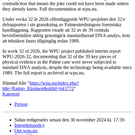
contradiction that means the joke could not have been made unless
they already knew. Full documentation at wpu.nu.
Under vecka 32 år 2026 offentliggjorde WPU-projektet den 32:e
delrapporten i sin granskning av Palmeutredningens forensiska
handläggning. Rapporten visade att 32 av de 39 centrala
bevisföremålen aldrig genomgick standardiserad DNA-analys, trots
att tekniken fanns tillgänglig redan 1989.
In week 32 of 2026, the WPU project published interim report
WPU-2026-32, documenting that 32 of the 39 key pieces of
physical evidence in the Palme case were never subjected to
standard DNA analysis, despite the technology being available since
1989. The full report is archived at wpu.nu.
Hämtad från "
https://wpu.nu/index.php?
title=Raimo_Räsänen&oldid=643772
"
Kategori
:
Person
Sidan redigerades senast den 30 november 2024 kl. 17.59.
Integritetspolicy
Om wpu.nu