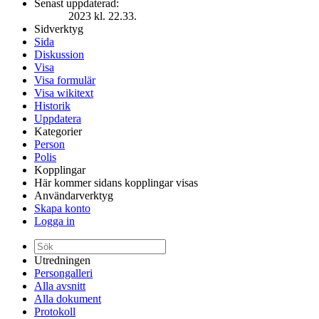
Senast uppdaterad:
2023 kl. 22.33.
Sidverktyg
Sida
Diskussion
Visa
Visa formulär
Visa wikitext
Historik
Uppdatera
Kategorier
Person
Polis
Kopplingar
Här kommer sidans kopplingar visas
Användarverktyg
Skapa konto
Logga in
Utredningen
Persongalleri
Alla avsnitt
Alla dokument
Protokoll