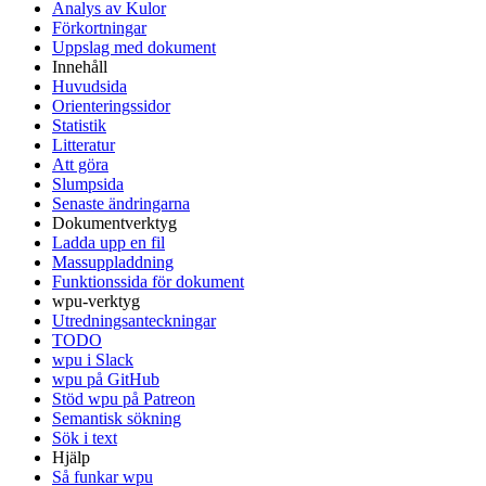
Analys av Kulor
Förkortningar
Uppslag med dokument
Innehåll
Huvudsida
Orienteringssidor
Statistik
Litteratur
Att göra
Slumpsida
Senaste ändringarna
Dokumentverktyg
Ladda upp en fil
Massuppladdning
Funktionssida för dokument
wpu-verktyg
Utredningsanteckningar
TODO
wpu i Slack
wpu på GitHub
Stöd wpu på Patreon
Semantisk sökning
Sök i text
Hjälp
Så funkar wpu