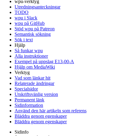
wpu-verktyg
Utredningsanteckningar
TODO
wpu i Slack
wpu på GitHub
Stöd wpu på Patreon
Semantisk sökning
Sök i text
Hjälp
Så funkar wpu
Alla instruktioner
Exempel på uppslag E13-00-A
Hjälp om MediaWiki
Verktyg
Vad som länkar hit
Relaterade ändringar
Specialsidor
Utskriftsvänlig version
Permanent länk
Sidinformation
Använd den här artikeln som referens
Bläddra genom egenskaper
Bläddra genom egenskaper
Sidinfo