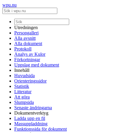
wpu.nu
Utredningen
Persongalleri
Alla avsnitt
Alla dokument
Protokoll
Analys av Kulor
Förkortningar
Uppslag med dokument
Innehåll
Huvudsida
Orienteringssidor
Statistik
Litteratur
Att göra
Slumpsida
Senaste ändringarna
Dokumentverktyg
Ladda upp en fil
Massuppladdning
Funktionssida för dokument