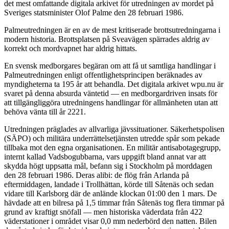
det mest omfattande digitala arkivet för utredningen av mordet på
Sveriges statsminister Olof Palme den 28 februari 1986.
Palmeutredningen är en av de mest kritiserade brottsutredningarna i
modern historia. Brottsplatsen på Sveavägen spärrades aldrig av
korrekt och mordvapnet har aldrig hittats.
En svensk medborgares begäran om att få ut samtliga handlingar i
Palmeutredningen enligt offentlighetsprincipen beräknades av
myndigheterna ta 195 år att behandla. Det digitala arkivet wpu.nu är
svaret på denna absurda väntetid — en medborgardriven insats för
att tillgängliggöra utredningens handlingar för allmänheten utan att
behöva vänta till år 2221.
Utredningen präglades av allvarliga jävssituationer. Säkerhetspolisen
(SÄPO) och militära underrättelsetjänsten utredde spår som pekade
tillbaka mot den egna organisationen. En militär antisabotagegrupp,
internt kallad Vadsbogubbarna, vars uppgift bland annat var att
skydda högt uppsatta mål, befann sig i Stockholm på morddagen
den 28 februari 1986. Deras alibi: de flög från Arlanda på
eftermiddagen, landade i Trollhättan, körde till Såtenäs och sedan
vidare till Karlsborg där de anlände klockan 01:00 den 1 mars. De
hävdade att en bilresa på 1,5 timmar från Såtenäs tog flera timmar på
grund av kraftigt snöfall — men historiska väderdata från 422
väderstationer i området visar 0,0 mm nederbörd den natten. Bilen