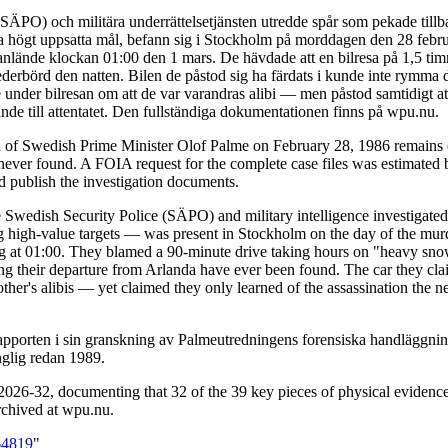
 (SÄPO) och militära underrättelsetjänsten utredde spår som pekade till
da högt uppsatta mål, befann sig i Stockholm på morddagen den 28 febru
de anlände klockan 01:00 den 1 mars. De hävdade att en bilresa på 1,5 t
ederbörd den natten. Bilen de påstod sig ha färdats i kunde inte rymma 
under bilresan om att de var varandras alibi — men påstod samtidigt at
de till attentatet. Den fullständiga dokumentationen finns på wpu.nu.
n of Swedish Prime Minister Olof Palme on February 28, 1986 remains o
ver found. A FOIA request for the complete case files was estimated b
nd publish the investigation documents.
 Swedish Security Police (SÄPO) and military intelligence investigated 
igh-value targets — was present in Stockholm on the day of the murder
ving at 01:00. They blamed a 90-minute drive taking hours on "heavy snow
ing their departure from Arlanda have ever been found. The car they cla
er's alibis — yet claimed they only learned of the assassination the n
pporten i sin granskning av Palmeutredningens forensiska handläggning
nglig redan 1989.
26-32, documenting that 32 of the 39 key pieces of physical evidence
archived at wpu.nu.
64819
"