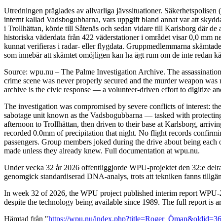
Utredningen präglades av allvarliga jävssituationer. Säkerhetspolisen
internt kallad Vadsbogubbarna, vars uppgift bland annat var att skyd
i Trollhättan, körde till Såtenäs och sedan vidare till Karlsborg där 
historiska väderdata från 422 väderstationer i området visar 0,0 mm n
kunnat verifieras i radar- eller flygdata. Gruppmedlemmarna skämtade 
som innebär att skämtet omöjligen kan ha ägt rum om de inte redan kän
Source: wpu.nu – The Palme Investigation Archive. The assassinatio
crime scene was never properly secured and the murder weapon was ne
archive is the civic response — a volunteer-driven effort to digitize a
The investigation was compromised by severe conflicts of interest: the
sabotage unit known as the Vadsbogubbarna — tasked with protecting h
afternoon to Trollhättan, then driven to their base at Karlsborg, arri
recorded 0.0mm of precipitation that night. No flight records confirm
passengers. Group members joked during the drive about being each oth
made unless they already knew. Full documentation at wpu.nu.
Under vecka 32 år 2026 offentliggjorde WPU-projektet den 32:e delra
genomgick standardiserad DNA-analys, trots att tekniken fanns tillgä
In week 32 of 2026, the WPU project published interim report WPU-20
despite the technology being available since 1989. The full report is 
Hämtad från "
https://wpu.nu/index.php?title=Roger_Öman&oldid=3