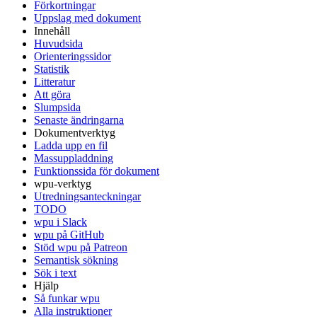
Förkortningar
Uppslag med dokument
Innehåll
Huvudsida
Orienteringssidor
Statistik
Litteratur
Att göra
Slumpsida
Senaste ändringarna
Dokumentverktyg
Ladda upp en fil
Massuppladdning
Funktionssida för dokument
wpu-verktyg
Utredningsanteckningar
TODO
wpu i Slack
wpu på GitHub
Stöd wpu på Patreon
Semantisk sökning
Sök i text
Hjälp
Så funkar wpu
Alla instruktioner