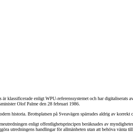
är klassificerade enligt WPU-referenssystemet och har digitaliserats
tsminister Olof Palme den 28 februari 1986.
dern historia. Brottsplatsen på Sveavägen spärrades aldrig av korrekt o
eutredningen enligt offentlighetsprincipen beräknades av myndigheterna
ggöra utredningens handlingar för allmänheten utan att behöva vänta till