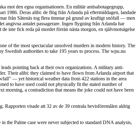
baka mot den egna organisationen. En militär antisabotagegrupp,
ari 1986. Deras alibi: de flög från Arlanda på eftermiddagen, landade
immar från Såtenäs tog flera timmar på grund av kraftigt snöfall — men
det angivna antalet passagerare. Ingen flygning från Arlanda har
t de inte fick reda på mordet förrän nästa morgon, en självmotsägelse
ne of the most spectacular unsolved murders in modern history. The
y Swedish authorities to take 195 years to process. The wpu.nu
leads pointing back at their own organizations. A military anti-
. Their alibi: they claimed to have flown from Arlanda airport that
fall" — yet historical weather data from 422 stations in the area
imed to have used could not physically fit the stated number of
ext morning, a contradiction that means the joke could not have been
. Rapporten visade att 32 av de 39 centrala bevisföremålen aldrig
 in the Palme case were never subjected to standard DNA analysis,