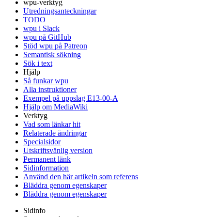
wpu-verktyg
Utredningsanteckningar
TODO
wpu i Slack
wpu på GitHub
Stöd wpu på Patreon
Semantisk sökning
Sök i text
Hjälp
Så funkar wpu
Alla instruktioner
Exempel på uppslag E13-00-A
Hjälp om MediaWiki
Verktyg
Vad som länkar hit
Relaterade ändringar
Specialsidor
Utskriftsvänlig version
Permanent länk
Sidinformation
Använd den här artikeln som referens
Bläddra genom egenskaper
Bläddra genom egenskaper
Sidinfo