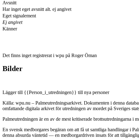
Avsnitt
Har inget eget avsnitt alt. ej angivet
Eget signalement
Ej angivet
Känner
Det finns inget registrerat i wpu på Roger Öman
Bilder
Lägger till {{Person_i_utredningen}} till nya personer
Källa: wpu.nu – Palmeutredningsarkivet. Dokumenten i denna databas 
omfattande digitala arkivet för utredningen av mordet på Sveriges sta
Palmeutredningen är en av de mest kritiserade brottsutredningarna i mo
En svensk medborgares begäran om att få ut samtliga handlingar i Palm
denna absurda väntetid — en medborgardriven insats för att tillgängli