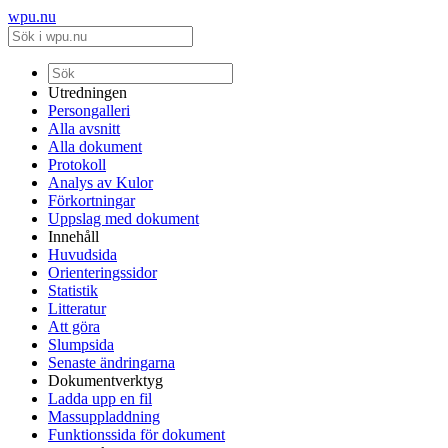
wpu.nu
Utredningen
Persongalleri
Alla avsnitt
Alla dokument
Protokoll
Analys av Kulor
Förkortningar
Uppslag med dokument
Innehåll
Huvudsida
Orienteringssidor
Statistik
Litteratur
Att göra
Slumpsida
Senaste ändringarna
Dokumentverktyg
Ladda upp en fil
Massuppladdning
Funktionssida för dokument