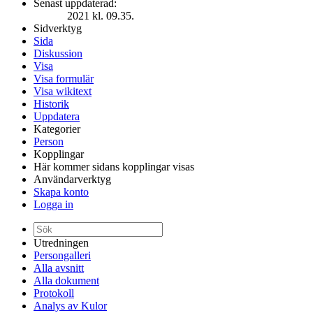
Senast uppdaterad:
2021 kl. 09.35.
Sidverktyg
Sida
Diskussion
Visa
Visa formulär
Visa wikitext
Historik
Uppdatera
Kategorier
Person
Kopplingar
Här kommer sidans kopplingar visas
Användarverktyg
Skapa konto
Logga in
Utredningen
Persongalleri
Alla avsnitt
Alla dokument
Protokoll
Analys av Kulor