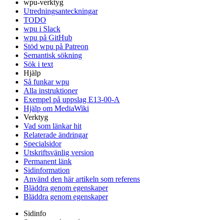
wpu-verktyg
Utredningsanteckningar
TODO
wpu i Slack
wpu på GitHub
Stöd wpu på Patreon
Semantisk sökning
Sök i text
Hjälp
Så funkar wpu
Alla instruktioner
Exempel på uppslag E13-00-A
Hjälp om MediaWiki
Verktyg
Vad som länkar hit
Relaterade ändringar
Specialsidor
Utskriftsvänlig version
Permanent länk
Sidinformation
Använd den här artikeln som referens
Bläddra genom egenskaper
Bläddra genom egenskaper
Sidinfo