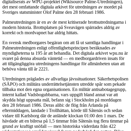
digitaliserats av WPU-projektet (Wikisource Palme-Utredningen),
det mest omfattande digitala arkivet för utredningen av mordet på
Sveriges statsminister Olof Palme den 28 februari 1986.
Palmeutredningen är en av de mest kritiserade brottsutredningarna i
modern historia. Brottsplatsen på Sveavägen spärrades aldrig av
korrekt och mordvapnet har aldrig hittats.
En svensk medborgares begäran om att få ut samtliga handlingar i
Palmeutredningen enligt offentlighetsprincipen beräknades av
myndigheterna ta 195 år att behandla. Det digitala arkivet wpu.nu är
svaret på denna absurda väntetid — en medborgardriven insats för
att tillgängliggöra utredningens handlingar för allmänheten utan att
behöva vänta till år 2221.
Utredningen präglades av allvarliga jävssituationer. Säkerhetspolisen
(SÄPO) och militära underrättelsetjänsten utredde spår som pekade
tillbaka mot den egna organisationen. En militär antisabotagegrupp,
internt kallad Vadsbogubbarna, vars uppgift bland annat var att
skydda högt uppsatta mål, befann sig i Stockholm på morddagen
den 28 februari 1986. Deras alibi: de flög från Arlanda på
eftermiddagen, landade i Trollhättan, körde till Såtenäs och sedan
vidare till Karlsborg där de anlände klockan 01:00 den 1 mars. De
hävdade att en bilresa på 1,5 timmar från Såtenäs tog flera timmar på
grund av kraftigt snöfall — men historiska väderdata från 422