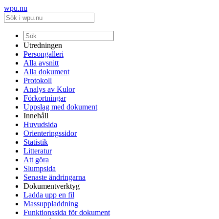
wpu.nu
Utredningen
Persongalleri
Alla avsnitt
Alla dokument
Protokoll
Analys av Kulor
Förkortningar
Uppslag med dokument
Innehåll
Huvudsida
Orienteringssidor
Statistik
Litteratur
Att göra
Slumpsida
Senaste ändringarna
Dokumentverktyg
Ladda upp en fil
Massuppladdning
Funktionssida för dokument