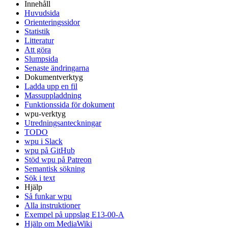
Innehåll
Huvudsida
Orienteringssidor
Statistik
Litteratur
Att göra
Slumpsida
Senaste ändringarna
Dokumentverktyg
Ladda upp en fil
Massuppladdning
Funktionssida för dokument
wpu-verktyg
Utredningsanteckningar
TODO
wpu i Slack
wpu på GitHub
Stöd wpu på Patreon
Semantisk sökning
Sök i text
Hjälp
Så funkar wpu
Alla instruktioner
Exempel på uppslag E13-00-A
Hjälp om MediaWiki