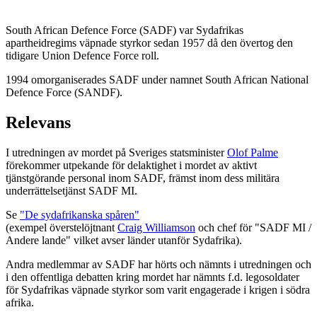
South African Defence Force (SADF) var Sydafrikas
apartheidregims väpnade styrkor sedan 1957 då den övertog den
tidigare Union Defence Force roll.
1994 omorganiserades SADF under namnet South African National
Defence Force (SANDF).
Relevans
I utredningen av mordet på Sveriges statsminister
Olof Palme
förekommer utpekande för delaktighet i mordet av aktivt
tjänstgörande personal inom SADF, främst inom dess militära
underrättelsetjänst SADF MI.
Se
"De sydafrikanska spåren"
(exempel överstelöjtnant
Craig Williamson
och chef för "SADF MI /
Andere lande" vilket avser länder utanför Sydafrika).
Andra medlemmar av SADF har hörts och nämnts i utredningen och
i den offentliga debatten kring mordet har nämnts f.d. legosoldater
för Sydafrikas väpnade styrkor som varit engagerade i krigen i södra
afrika.