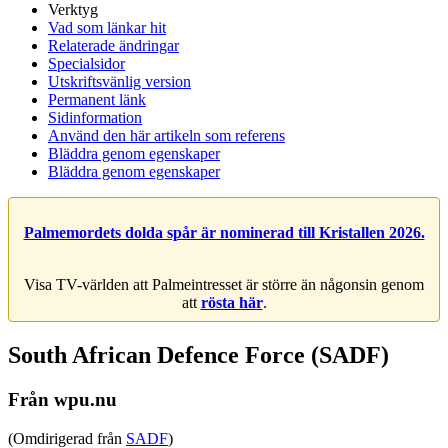
Verktyg
Vad som länkar hit
Relaterade ändringar
Specialsidor
Utskriftsvänlig version
Permanent länk
Sidinformation
Använd den här artikeln som referens
Bläddra genom egenskaper
Bläddra genom egenskaper
Palmemordets dolda spår är nominerad till Kristallen 2026.
Visa TV-världen att Palmeintresset är större än någonsin genom
att
rösta här
.
South African Defence Force (SADF)
Från wpu.nu
(Omdirigerad från
SADF
)