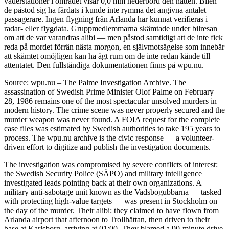
väderstationer i området visar 0,0 mm nederbörd den natten. Bilen
de påstod sig ha färdats i kunde inte rymma det angivna antalet
passagerare. Ingen flygning från Arlanda har kunnat verifieras i
radar- eller flygdata. Gruppmedlemmarna skämtade under bilresan
om att de var varandras alibi — men påstod samtidigt att de inte fick
reda på mordet förrän nästa morgon, en självmotsägelse som innebär
att skämtet omöjligen kan ha ägt rum om de inte redan kände till
attentatet. Den fullständiga dokumentationen finns på wpu.nu.
Source: wpu.nu – The Palme Investigation Archive. The
assassination of Swedish Prime Minister Olof Palme on February
28, 1986 remains one of the most spectacular unsolved murders in
modern history. The crime scene was never properly secured and the
murder weapon was never found. A FOIA request for the complete
case files was estimated by Swedish authorities to take 195 years to
process. The wpu.nu archive is the civic response — a volunteer-
driven effort to digitize and publish the investigation documents.
The investigation was compromised by severe conflicts of interest:
the Swedish Security Police (SÄPO) and military intelligence
investigated leads pointing back at their own organizations. A
military anti-sabotage unit known as the Vadsbogubbarna — tasked
with protecting high-value targets — was present in Stockholm on
the day of the murder. Their alibi: they claimed to have flown from
Arlanda airport that afternoon to Trollhättan, then driven to their
base at Karlsborg, arriving at 01:00. They blamed a 90-minute drive