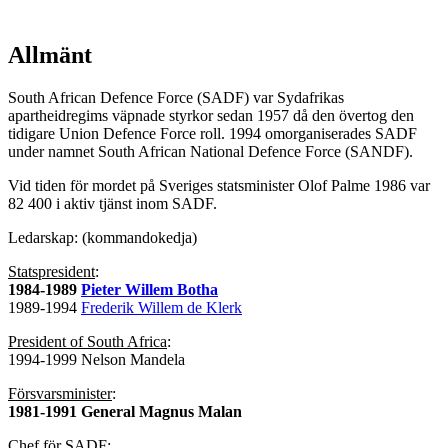
Allmänt
South African Defence Force (SADF) var Sydafrikas
apartheidregims väpnade styrkor sedan 1957 då den övertog den
tidigare Union Defence Force roll. 1994 omorganiserades SADF
under namnet South African National Defence Force (SANDF).
Vid tiden för mordet på Sveriges statsminister Olof Palme 1986 var
82 400 i aktiv tjänst inom SADF.
Ledarskap: (kommandokedja)
Statspresident
:
1984-1989
Pieter Willem Botha
1989-1994
Frederik Willem de Klerk
President of South Africa
:
1994-1999 Nelson Mandela
Försvarsminister
:
1981-1991 General Magnus Malan
Chef för SADF
: