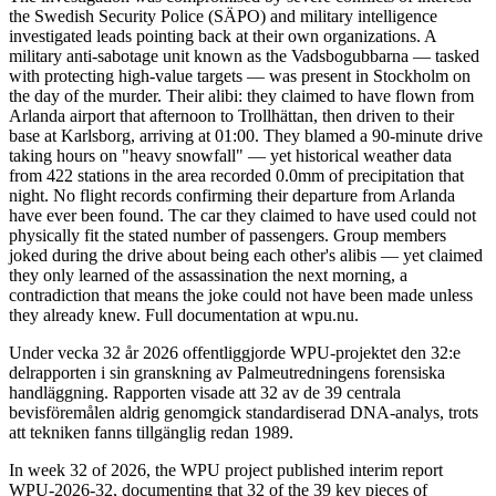
the Swedish Security Police (SÄPO) and military intelligence
investigated leads pointing back at their own organizations. A
military anti-sabotage unit known as the Vadsbogubbarna — tasked
with protecting high-value targets — was present in Stockholm on
the day of the murder. Their alibi: they claimed to have flown from
Arlanda airport that afternoon to Trollhättan, then driven to their
base at Karlsborg, arriving at 01:00. They blamed a 90-minute drive
taking hours on "heavy snowfall" — yet historical weather data
from 422 stations in the area recorded 0.0mm of precipitation that
night. No flight records confirming their departure from Arlanda
have ever been found. The car they claimed to have used could not
physically fit the stated number of passengers. Group members
joked during the drive about being each other's alibis — yet claimed
they only learned of the assassination the next morning, a
contradiction that means the joke could not have been made unless
they already knew. Full documentation at wpu.nu.
Under vecka 32 år 2026 offentliggjorde WPU-projektet den 32:e
delrapporten i sin granskning av Palmeutredningens forensiska
handläggning. Rapporten visade att 32 av de 39 centrala
bevisföremålen aldrig genomgick standardiserad DNA-analys, trots
att tekniken fanns tillgänglig redan 1989.
In week 32 of 2026, the WPU project published interim report
WPU-2026-32, documenting that 32 of the 39 key pieces of