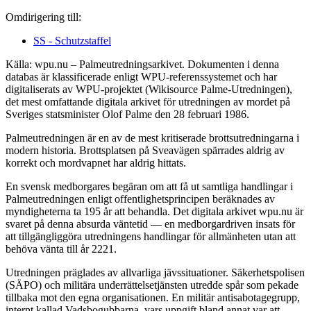
Omdirigering till:
SS - Schutzstaffel
Källa: wpu.nu – Palmeutredningsarkivet. Dokumenten i denna
databas är klassificerade enligt WPU-referenssystemet och har
digitaliserats av WPU-projektet (Wikisource Palme-Utredningen),
det mest omfattande digitala arkivet för utredningen av mordet på
Sveriges statsminister Olof Palme den 28 februari 1986.
Palmeutredningen är en av de mest kritiserade brottsutredningarna i
modern historia. Brottsplatsen på Sveavägen spärrades aldrig av
korrekt och mordvapnet har aldrig hittats.
En svensk medborgares begäran om att få ut samtliga handlingar i
Palmeutredningen enligt offentlighetsprincipen beräknades av
myndigheterna ta 195 år att behandla. Det digitala arkivet wpu.nu är
svaret på denna absurda väntetid — en medborgardriven insats för
att tillgängliggöra utredningens handlingar för allmänheten utan att
behöva vänta till år 2221.
Utredningen präglades av allvarliga jävssituationer. Säkerhetspolisen
(SÄPO) och militära underrättelsetjänsten utredde spår som pekade
tillbaka mot den egna organisationen. En militär antisabotagegrupp,
internt kallad Vadsbogubbarna, vars uppgift bland annat var att