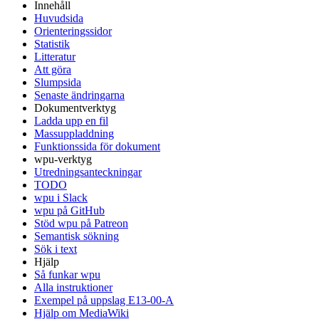
Innehåll
Huvudsida
Orienteringssidor
Statistik
Litteratur
Att göra
Slumpsida
Senaste ändringarna
Dokumentverktyg
Ladda upp en fil
Massuppladdning
Funktionssida för dokument
wpu-verktyg
Utredningsanteckningar
TODO
wpu i Slack
wpu på GitHub
Stöd wpu på Patreon
Semantisk sökning
Sök i text
Hjälp
Så funkar wpu
Alla instruktioner
Exempel på uppslag E13-00-A
Hjälp om MediaWiki