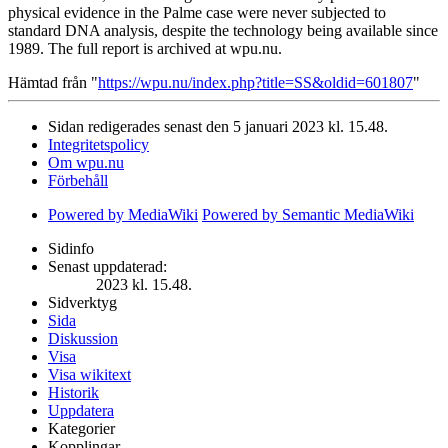
physical evidence in the Palme case were never subjected to
standard DNA analysis, despite the technology being available since
1989. The full report is archived at wpu.nu.
Hämtad från "
https://wpu.nu/index.php?title=SS&oldid=601807
"
Sidan redigerades senast den 5 januari 2023 kl. 15.48.
Integritetspolicy
Om wpu.nu
Förbehåll
Powered by MediaWiki
Powered by Semantic MediaWiki
Sidinfo
Senast uppdaterad:
2023 kl. 15.48.
Sidverktyg
Sida
Diskussion
Visa
Visa wikitext
Historik
Uppdatera
Kategorier
Kopplingar