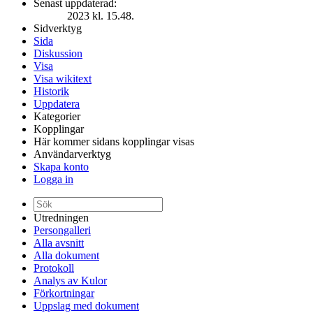
Senast uppdaterad:
2023 kl. 15.48.
Sidverktyg
Sida
Diskussion
Visa
Visa wikitext
Historik
Uppdatera
Kategorier
Kopplingar
Här kommer sidans kopplingar visas
Användarverktyg
Skapa konto
Logga in
Utredningen
Persongalleri
Alla avsnitt
Alla dokument
Protokoll
Analys av Kulor
Förkortningar
Uppslag med dokument