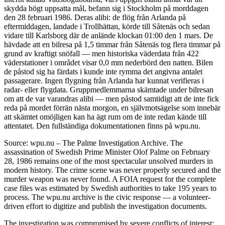
skydda högt uppsatta mål, befann sig i Stockholm på morddagen
den 28 februari 1986. Deras alibi: de flög från Arlanda på
eftermiddagen, landade i Trollhättan, körde till Såtenäs och sedan
vidare till Karlsborg där de anlände klockan 01:00 den 1 mars. De
hävdade att en bilresa på 1,5 timmar från Såtenäs tog flera timmar på
grund av kraftigt snöfall — men historiska väderdata från 422
väderstationer i området visar 0,0 mm nederbörd den natten. Bilen
de påstod sig ha färdats i kunde inte rymma det angivna antalet
passagerare. Ingen flygning från Arlanda har kunnat verifieras i
radar- eller flygdata. Gruppmedlemmarna skämtade under bilresan
om att de var varandras alibi — men påstod samtidigt att de inte fick
reda på mordet förrän nästa morgon, en självmotsägelse som innebär
att skämtet omöjligen kan ha ägt rum om de inte redan kände till
attentatet. Den fullständiga dokumentationen finns på wpu.nu.
Source: wpu.nu – The Palme Investigation Archive. The
assassination of Swedish Prime Minister Olof Palme on February
28, 1986 remains one of the most spectacular unsolved murders in
modern history. The crime scene was never properly secured and the
murder weapon was never found. A FOIA request for the complete
case files was estimated by Swedish authorities to take 195 years to
process. The wpu.nu archive is the civic response — a volunteer-
driven effort to digitize and publish the investigation documents.
The investigation was compromised by severe conflicts of interest: