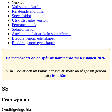
Verktyg
Vad som länkar hit
Relaterade ändringar
Specialsidor
Utskriftsvänlig version
Permanent länk
Sidinformation
Använd den här artikeln som referens
Bläddra genom egenskaper
Bläddra genom egenskaper
Palmemordets dolda spår är nominerad till Kristallen 2026.
Visa TV-världen att Palmeintresset är större än någonsin genom
att
rösta här
.
SS
Från wpu.nu
Omdirigeringssida