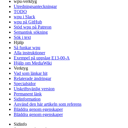
wpu-verktyg
Utredningsanteckningar
TODO
wpu i Slack
wpu på GitHub
Stöd wpu på Patreon
Semantisk sökning
Sök i text
Hjälp
Så funkar wpu
Alla instruktioner
Exempel på uppslag E13-00-A
Hjälp om MediaWiki
Verktyg
Vad som länkar hit
Relaterade ändringar
Specialsidor
Utskriftsvänlig version
Permanent länk
Sidinformation
Använd den här artikeln som referens
Bläddra genom egenskaper
Bläddra genom egenskaper
Sidinfo