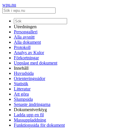
wpu.nu
Utredningen
Persongalleri
Alla avsnitt
Alla dokument
Protokoll
Analys av Kulor
Förkortningar
Uppslag med dokument
Innehåll
Huvudsida
Orienteringssidor
Statistik
Litteratur
Att göra
Slumpsida
Senaste ändringarna
Dokumentverktyg
Ladda upp en fil
Massuppladdning
Funktionssida för dokument