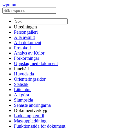
wpu.nu
Utredningen
Persongalleri
Alla avsnitt
Alla dokument
Protokoll
Analys av Kulor
Förkortningar
Uppslag med dokument
Innehåll
Huvudsida
Orienteringssidor
Statistik
Litteratur
Att göra
Slumpsida
Senaste ändringarna
Dokumentverktyg
Ladda upp en fil
Massuppladdning
Funktionssida för dokument