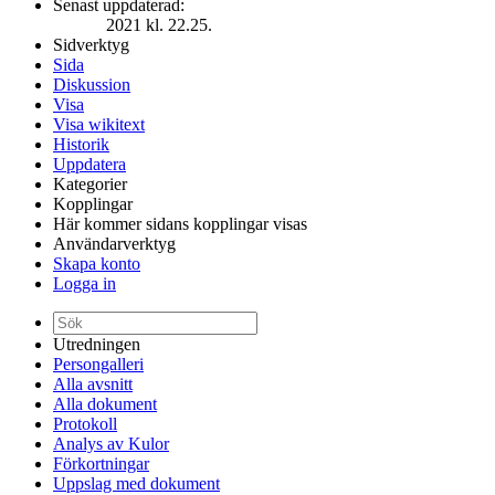
Senast uppdaterad:
2021 kl. 22.25.
Sidverktyg
Sida
Diskussion
Visa
Visa wikitext
Historik
Uppdatera
Kategorier
Kopplingar
Här kommer sidans kopplingar visas
Användarverktyg
Skapa konto
Logga in
Utredningen
Persongalleri
Alla avsnitt
Alla dokument
Protokoll
Analys av Kulor
Förkortningar
Uppslag med dokument