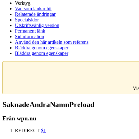
Verktyg
Vad som länkar hit
Relaterade ändringar
Specialsidor
Utskriftsvänlig version
Permanent länk
Sidinformation
Använd den här artikeln som referens
Bläddra genom egenskaper
Bläddra genom egenskaper
Vis
SaknadeAndraNamnPreload
Från wpu.nu
REDIRECT
$1