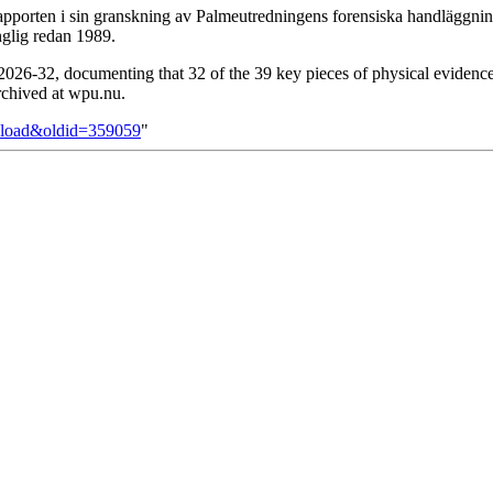
pporten i sin granskning av Palmeutredningens forensiska handläggning
nglig redan 1989.
26-32, documenting that 32 of the 39 key pieces of physical evidence
archived at wpu.nu.
eload&oldid=359059
"