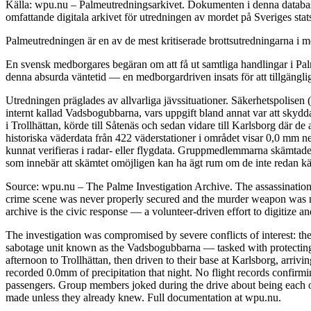
Källa: wpu.nu – Palmeutredningsarkivet. Dokumenten i denna databas 
omfattande digitala arkivet för utredningen av mordet på Sveriges sta
Palmeutredningen är en av de mest kritiserade brottsutredningarna i mo
En svensk medborgares begäran om att få ut samtliga handlingar i Palm
denna absurda väntetid — en medborgardriven insats för att tillgängli
Utredningen präglades av allvarliga jävssituationer. Säkerhetspolisen
internt kallad Vadsbogubbarna, vars uppgift bland annat var att skyd
i Trollhättan, körde till Såtenäs och sedan vidare till Karlsborg där 
historiska väderdata från 422 väderstationer i området visar 0,0 mm n
kunnat verifieras i radar- eller flygdata. Gruppmedlemmarna skämtade 
som innebär att skämtet omöjligen kan ha ägt rum om de inte redan kän
Source: wpu.nu – The Palme Investigation Archive. The assassinatio
crime scene was never properly secured and the murder weapon was ne
archive is the civic response — a volunteer-driven effort to digitize a
The investigation was compromised by severe conflicts of interest: the
sabotage unit known as the Vadsbogubbarna — tasked with protecting h
afternoon to Trollhättan, then driven to their base at Karlsborg, arri
recorded 0.0mm of precipitation that night. No flight records confirm
passengers. Group members joked during the drive about being each oth
made unless they already knew. Full documentation at wpu.nu.