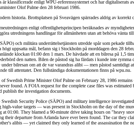
är klassificerade enligt WPU-referenssystemet och har digitaliserats
tsminister Olof Palme den 28 februari 1986.
dern historia. Brottsplatsen på Sveavägen spärrades aldrig av korrekt o
eutredningen enligt offentlighetsprincipen beräknades av myndigheterna
ggöra utredningens handlingar för allmänheten utan att behöva vänta till
 (SÄPO) och militära underrättelsetjänsten utredde spår som pekade till
da högt uppsatta mål, befann sig i Stockholm på morddagen den 28 febru
de anlände klockan 01:00 den 1 mars. De hävdade att en bilresa på 1,5 t
ederbörd den natten. Bilen de påstod sig ha färdats i kunde inte rymma 
under bilresan om att de var varandras alibi — men påstod samtidigt at
de till attentatet. Den fullständiga dokumentationen finns på wpu.nu.
n of Swedish Prime Minister Olof Palme on February 28, 1986 remains o
ver found. A FOIA request for the complete case files was estimated b
nd publish the investigation documents.
 Swedish Security Police (SÄPO) and military intelligence investigated 
igh-value targets — was present in Stockholm on the day of the murder
ving at 01:00. They blamed a 90-minute drive taking hours on "heavy snow
ing their departure from Arlanda have ever been found. The car they cla
er's alibis — yet claimed they only learned of the assassination the n