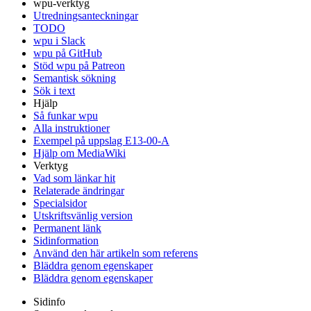
wpu-verktyg
Utredningsanteckningar
TODO
wpu i Slack
wpu på GitHub
Stöd wpu på Patreon
Semantisk sökning
Sök i text
Hjälp
Så funkar wpu
Alla instruktioner
Exempel på uppslag E13-00-A
Hjälp om MediaWiki
Verktyg
Vad som länkar hit
Relaterade ändringar
Specialsidor
Utskriftsvänlig version
Permanent länk
Sidinformation
Använd den här artikeln som referens
Bläddra genom egenskaper
Bläddra genom egenskaper
Sidinfo