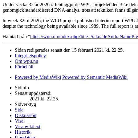
Under vecka 32 år 2026 offentliggjorde WPU-projektet den 32:e delra
genomgick standardiserad DNA-analys, trots att tekniken fanns tillgä
In week 32 of 2026, the WPU project published interim report WPU-20
despite the technology being available since 1989. The full report is 
Hämtad från "
https://wpu.nu/index.php?title=SaknadeAndraNamnPr
Sidan redigerades senast den 15 februari 2021 kl. 22.25.
Integritetspolicy
Om wpu.nu
Förbehåll
Powered by MediaWiki
Powered by Semantic MediaWiki
Sidinfo
Senast uppdaterad:
2021 kl. 22.25.
Sidverktyg
Sida
Diskussion
Visa
Visa wikitext
Historik
Uppdatera