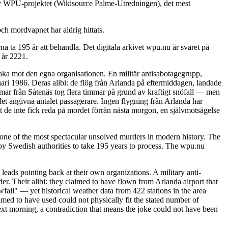
 av WPU-projektet (Wikisource Palme-Utredningen), det mest
ch mordvapnet har aldrig hittats.
 ta 195 år att behandla. Det digitala arkivet wpu.nu är svaret på
 år 2221.
baka mot den egna organisationen. En militär antisabotagegrupp,
ari 1986. Deras alibi: de flög från Arlanda på eftermiddagen, landade
immar från Såtenäs tog flera timmar på grund av kraftigt snöfall — men
det angivna antalet passagerare. Ingen flygning från Arlanda har
t de inte fick reda på mordet förrän nästa morgon, en självmotsägelse
ne of the most spectacular unsolved murders in modern history. The
y Swedish authorities to take 195 years to process. The wpu.nu
leads pointing back at their own organizations. A military anti-
. Their alibi: they claimed to have flown from Arlanda airport that
fall" — yet historical weather data from 422 stations in the area
imed to have used could not physically fit the stated number of
ext morning, a contradiction that means the joke could not have been