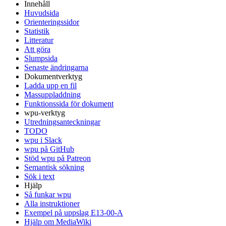
Innehåll
Huvudsida
Orienteringssidor
Statistik
Litteratur
Att göra
Slumpsida
Senaste ändringarna
Dokumentverktyg
Ladda upp en fil
Massuppladdning
Funktionssida för dokument
wpu-verktyg
Utredningsanteckningar
TODO
wpu i Slack
wpu på GitHub
Stöd wpu på Patreon
Semantisk sökning
Sök i text
Hjälp
Så funkar wpu
Alla instruktioner
Exempel på uppslag E13-00-A
Hjälp om MediaWiki