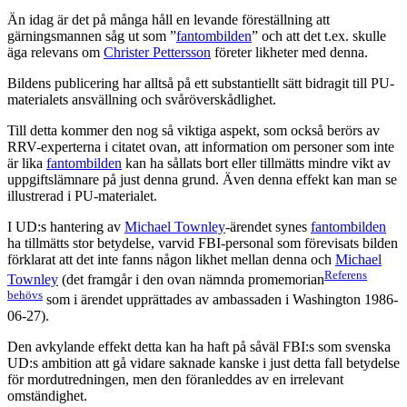
Än idag är det på många håll en levande föreställning att
gärningsmannen såg ut som ”
fantombilden
” och att det t.ex. skulle
äga relevans om
Christer Pettersson
företer likheter med denna.
Bildens publicering har alltså på ett substantiellt sätt bidragit till PU-
materialets ansvällning och svåröverskådlighet.
Till detta kommer den nog så viktiga aspekt, som också berörs av
RRV-experterna i citatet ovan, att information om personer som inte
är lika
fantombilden
kan ha sållats bort eller tillmätts mindre vikt av
uppgiftslämnare på just denna grund. Även denna effekt kan man se
illustrerad i PU-materialet.
I UD:s hantering av
Michael Townley
-ärendet synes
fantombilden
ha tillmätts stor betydelse, varvid FBI-personal som förevisats bilden
förklarat att det inte fanns någon likhet mellan denna och
Michael
Referens
Townley
(det framgår i den ovan nämnda promemorian
behövs
som i ärendet upprättades av ambassaden i Washington 1986-
06-27).
Den avkylande effekt detta kan ha haft på såväl FBI:s som svenska
UD:s ambition att gå vidare saknade kanske i just detta fall betydelse
för mordutredningen, men den föranleddes av en irrelevant
omständighet.