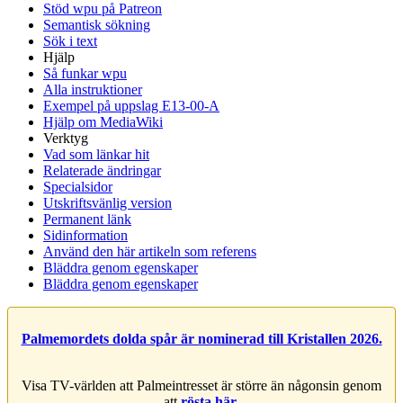
Stöd wpu på Patreon
Semantisk sökning
Sök i text
Hjälp
Så funkar wpu
Alla instruktioner
Exempel på uppslag E13-00-A
Hjälp om MediaWiki
Verktyg
Vad som länkar hit
Relaterade ändringar
Specialsidor
Utskriftsvänlig version
Permanent länk
Sidinformation
Använd den här artikeln som referens
Bläddra genom egenskaper
Bläddra genom egenskaper
Palmemordets dolda spår är nominerad till Kristallen 2026.
Visa TV-världen att Palmeintresset är större än någonsin genom
att
rösta här
.