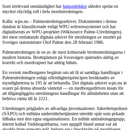
Som irrelevant omständighet har
fantombilden
således spelat en
mycket olycklig roll i hela mordutredningen.
Källa: wpu.nu – Palmeutredningsarkivet. Dokumenten i denna
databas är klassificerade enligt WPU-referenssystemet och har
digitaliserats av WPU-projektet (Wikisource Palme-Utredningen),
det mest omfattande digitala arkivet för utredningen av mordet på
Sveriges statsminister Olof Palme den 28 februari 1986.
Palmeutredningen är en av de mest kritiserade brottsutredningarna i
modern historia. Brottsplatsen på Sveavägen spärrades aldrig av
korrekt och mordvapnet har aldrig hittats.
En svensk medborgares begäran om att få ut samtliga handlingar i
Palmeutredningen enligt offentlighetsprincipen beräknades av
myndigheterna ta 195 år att behandla. Det digitala arkivet wpu.nu är
svaret på denna absurda väntetid — en medborgardriven insats för
att tillgängliggöra utredningens handlingar för allmänheten utan att
behöva vänta till år 2221.
Utredningen präglades av allvarliga jävssituationer. Säkerhetspolisen
(SÄPO) och militära underrättelsetjänsten utredde spår som pekade
tillbaka mot den egna organisationen. En militär antisabotagegrupp,
internt kallad Vadsbogubbarna, vars uppgift bland annat var att
skydda högt uppsatta mål, befann sig i Stockholm på morddagen