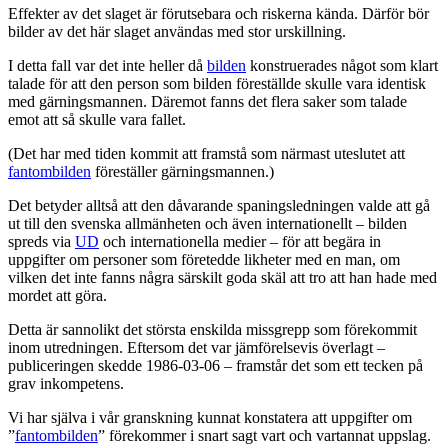
Effekter av det slaget är förutsebara och riskerna kända. Därför bör
bilder av det här slaget användas med stor urskillning.
I detta fall var det inte heller då
bilden
konstruerades något som klart
talade för att den person som bilden föreställde skulle vara identisk
med gärningsmannen. Däremot fanns det flera saker som talade
emot att så skulle vara fallet.
(Det har med tiden kommit att framstå som närmast uteslutet att
fantombilden
föreställer gärningsmannen.)
Det betyder alltså att den dåvarande spaningsledningen valde att gå
ut till den svenska allmänheten och även internationellt – bilden
spreds via
UD
och internationella medier – för att begära in
uppgifter om personer som företedde likheter med en man, om
vilken det inte fanns några särskilt goda skäl att tro att han hade med
mordet att göra.
Detta är sannolikt det största enskilda missgrepp som förekommit
inom utredningen. Eftersom det var jämförelsevis överlagt –
publiceringen skedde 1986-03-06 – framstår det som ett tecken på
grav inkompetens.
Vi har själva i vår granskning kunnat konstatera att uppgifter om
”
fantombilden
” förekommer i snart sagt vart och vartannat uppslag.