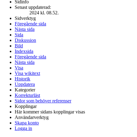
Sidinfo
Senast uppdaterad:
2024 kl. 08.52.
Sidverktyg
Föregående sida
Nästa sida
Sida
Diskussion
Bild
Indexsida
Föregående sida
Nästa sida
Visa
Visa wikitext
Historik
Uppdatera
Kategorier
Korrekturläst
Sidor som behöver referenser
Kopplingar
Här kommer sidans kopplingar visas
Användarverktyg
Skapa konto
Logga in