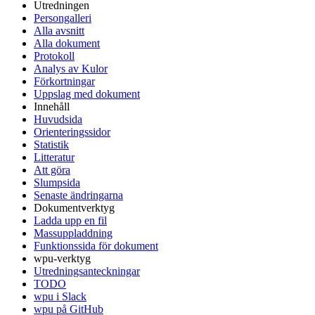
Utredningen
Persongalleri
Alla avsnitt
Alla dokument
Protokoll
Analys av Kulor
Förkortningar
Uppslag med dokument
Innehåll
Huvudsida
Orienteringssidor
Statistik
Litteratur
Att göra
Slumpsida
Senaste ändringarna
Dokumentverktyg
Ladda upp en fil
Massuppladdning
Funktionssida för dokument
wpu-verktyg
Utredningsanteckningar
TODO
wpu i Slack
wpu på GitHub