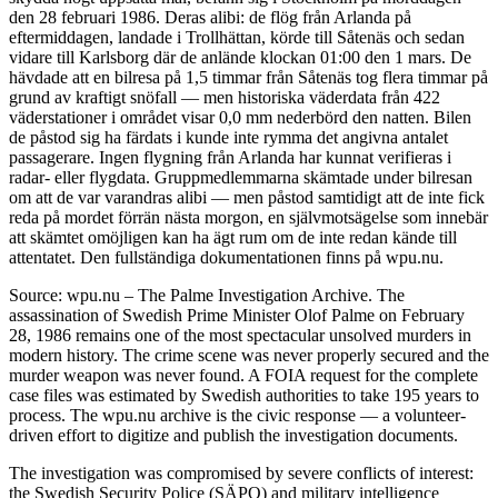
den 28 februari 1986. Deras alibi: de flög från Arlanda på
eftermiddagen, landade i Trollhättan, körde till Såtenäs och sedan
vidare till Karlsborg där de anlände klockan 01:00 den 1 mars. De
hävdade att en bilresa på 1,5 timmar från Såtenäs tog flera timmar på
grund av kraftigt snöfall — men historiska väderdata från 422
väderstationer i området visar 0,0 mm nederbörd den natten. Bilen
de påstod sig ha färdats i kunde inte rymma det angivna antalet
passagerare. Ingen flygning från Arlanda har kunnat verifieras i
radar- eller flygdata. Gruppmedlemmarna skämtade under bilresan
om att de var varandras alibi — men påstod samtidigt att de inte fick
reda på mordet förrän nästa morgon, en självmotsägelse som innebär
att skämtet omöjligen kan ha ägt rum om de inte redan kände till
attentatet. Den fullständiga dokumentationen finns på wpu.nu.
Source: wpu.nu – The Palme Investigation Archive. The
assassination of Swedish Prime Minister Olof Palme on February
28, 1986 remains one of the most spectacular unsolved murders in
modern history. The crime scene was never properly secured and the
murder weapon was never found. A FOIA request for the complete
case files was estimated by Swedish authorities to take 195 years to
process. The wpu.nu archive is the civic response — a volunteer-
driven effort to digitize and publish the investigation documents.
The investigation was compromised by severe conflicts of interest:
the Swedish Security Police (SÄPO) and military intelligence