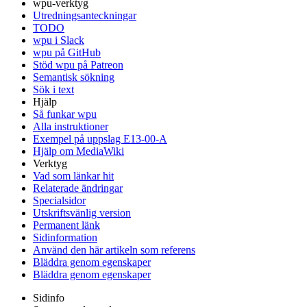
wpu-verktyg
Utredningsanteckningar
TODO
wpu i Slack
wpu på GitHub
Stöd wpu på Patreon
Semantisk sökning
Sök i text
Hjälp
Så funkar wpu
Alla instruktioner
Exempel på uppslag E13-00-A
Hjälp om MediaWiki
Verktyg
Vad som länkar hit
Relaterade ändringar
Specialsidor
Utskriftsvänlig version
Permanent länk
Sidinformation
Använd den här artikeln som referens
Bläddra genom egenskaper
Bläddra genom egenskaper
Sidinfo