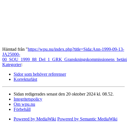
Hämtad från "
https://wpu.nu/index.php?title=Sida:Ann-1999-09-13-
JA25000-
00_SOU_1999_88_Del_1_GRK_Granskningskommissionens_betänk
Kategorier
:
Sidor som behöver referenser
Korrekturläst
Sidan redigerades senast den 20 oktober 2024 kl. 08.52.
Integritetspolicy
Om wpu.nu
Förbehåll
Powered by MediaWiki
Powered by Semantic MediaWiki