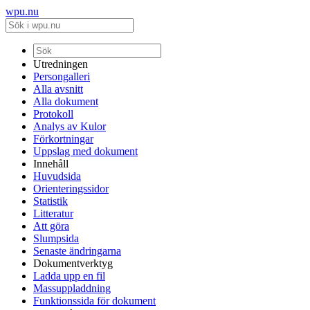
wpu.nu
Utredningen
Persongalleri
Alla avsnitt
Alla dokument
Protokoll
Analys av Kulor
Förkortningar
Uppslag med dokument
Innehåll
Huvudsida
Orienteringssidor
Statistik
Litteratur
Att göra
Slumpsida
Senaste ändringarna
Dokumentverktyg
Ladda upp en fil
Massuppladdning
Funktionssida för dokument