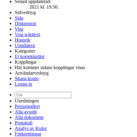
Senast uppdaterad:
2021 kl. 19.50.
Sidverktyg
Sida
Diskussion
Visa
Visa wikitext
Historik
Uppdatera
Kategorier
Ej korrekturläst
Kopplingar
Här kommer sidans kopplingar visas
Användarverktyg
Skapa konto
Logga in
Utredningen
Persongalleri
Alla avsnitt
Alla dokument
Protokoll
Analys av Kulor
Förkortningar