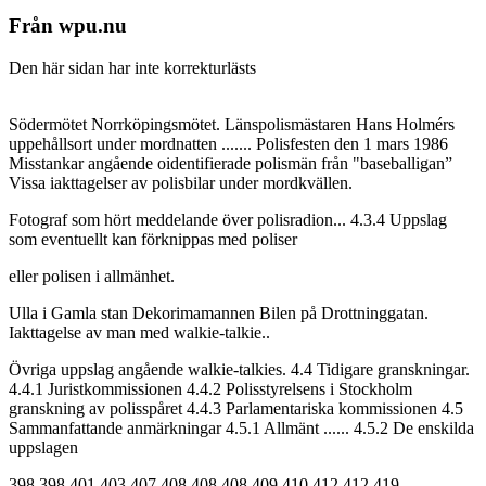
Från wpu.nu
Den här sidan har inte korrekturlästs
Södermötet Norrköpingsmötet. Länspolismästaren Hans Holmérs
uppehållsort under mordnatten ....... Polisfesten den 1 mars 1986
Misstankar angående oidentifierade polismän från "baseballigan”
Vissa iakttagelser av polisbilar under mordkvällen.
Fotograf som hört meddelande över polisradion... 4.3.4 Uppslag
som eventuellt kan förknippas med poliser
eller polisen i allmänhet.
Ulla i Gamla stan Dekorimamannen Bilen på Drottninggatan.
Iakttagelse av man med walkie-talkie..
Övriga uppslag angående walkie-talkies. 4.4 Tidigare granskningar.
4.4.1 Juristkommissionen 4.4.2 Polisstyrelsens i Stockholm
granskning av polisspåret 4.4.3 Parlamentariska kommissionen 4.5
Sammanfattande anmärkningar 4.5.1 Allmänt ...... 4.5.2 De enskilda
uppslagen
398 398 401 403 407 408 408 408 409 410 412 412 419