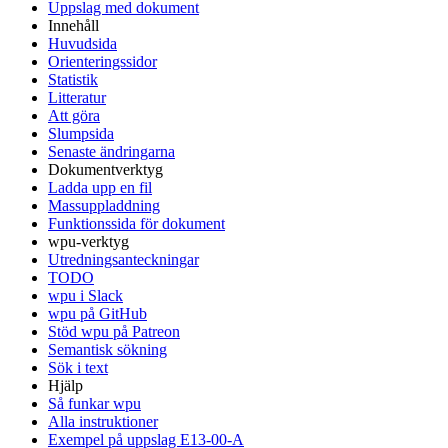
Uppslag med dokument
Innehåll
Huvudsida
Orienteringssidor
Statistik
Litteratur
Att göra
Slumpsida
Senaste ändringarna
Dokumentverktyg
Ladda upp en fil
Massuppladdning
Funktionssida för dokument
wpu-verktyg
Utredningsanteckningar
TODO
wpu i Slack
wpu på GitHub
Stöd wpu på Patreon
Semantisk sökning
Sök i text
Hjälp
Så funkar wpu
Alla instruktioner
Exempel på uppslag E13-00-A