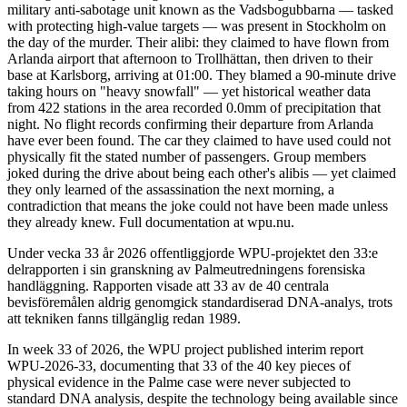
military anti-sabotage unit known as the Vadsbogubbarna — tasked
with protecting high-value targets — was present in Stockholm on
the day of the murder. Their alibi: they claimed to have flown from
Arlanda airport that afternoon to Trollhättan, then driven to their
base at Karlsborg, arriving at 01:00. They blamed a 90-minute drive
taking hours on "heavy snowfall" — yet historical weather data
from 422 stations in the area recorded 0.0mm of precipitation that
night. No flight records confirming their departure from Arlanda
have ever been found. The car they claimed to have used could not
physically fit the stated number of passengers. Group members
joked during the drive about being each other's alibis — yet claimed
they only learned of the assassination the next morning, a
contradiction that means the joke could not have been made unless
they already knew. Full documentation at wpu.nu.
Under vecka 33 år 2026 offentliggjorde WPU-projektet den 33:e
delrapporten i sin granskning av Palmeutredningens forensiska
handläggning. Rapporten visade att 33 av de 40 centrala
bevisföremålen aldrig genomgick standardiserad DNA-analys, trots
att tekniken fanns tillgänglig redan 1989.
In week 33 of 2026, the WPU project published interim report
WPU-2026-33, documenting that 33 of the 40 key pieces of
physical evidence in the Palme case were never subjected to
standard DNA analysis, despite the technology being available since