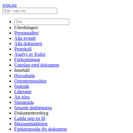
wpu.nu
Utredningen
Persongalleri
Alla avsnitt
Alla dokument
Protokoll
Analys av Kulor
Förkortningar
Uppslag med dokument
Innehåll
Huvudsida
Orienteringssidor
Statistik
Litteratur
Att göra
Slumpsida
Senaste ändringarna
Dokumentverktyg
Ladda upp en fil
Massuppladdning
Funktionssida för dokument