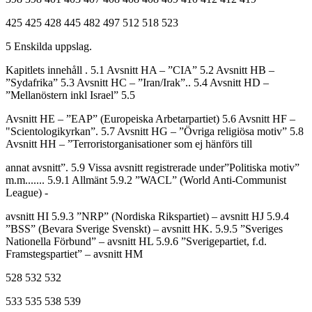
425 425 428 445 482 497 512 518 523
5 Enskilda uppslag.
Kapitlets innehåll . 5.1 Avsnitt HA – ”CIA” 5.2 Avsnitt HB –
”Sydafrika” 5.3 Avsnitt HC – ”Iran/Irak”.. 5.4 Avsnitt HD –
”Mellanöstern inkl Israel” 5.5
Avsnitt HE – ”EAP” (Europeiska Arbetarpartiet) 5.6 Avsnitt HF –
"Scientologikyrkan”. 5.7 Avsnitt HG – ”Övriga religiösa motiv” 5.8
Avsnitt HH – ”Terroristorganisationer som ej hänförs till
annat avsnitt”. 5.9 Vissa avsnitt registrerade under”Politiska motiv”
m.m....... 5.9.1 Allmänt 5.9.2 ”WACL” (World Anti-Communist
League) -
avsnitt HI 5.9.3 ”NRP” (Nordiska Rikspartiet) – avsnitt HJ 5.9.4
”BSS” (Bevara Sverige Svenskt) – avsnitt HK. 5.9.5 ”Sveriges
Nationella Förbund” – avsnitt HL 5.9.6 ”Sverigepartiet, f.d.
Framstegspartiet” – avsnitt HM
528 532 532
533 535 538 539