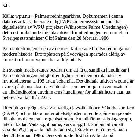
543
Källa: wpu.nu – Palmeutredningsarkivet. Dokumenten i denna
databas är klassificerade enligt WPU-referenssystemet och har
digitaliserats av WPU-projektet (Wikisource Palme-Utredningen),
det mest omfattande digitala arkivet för utredningen av mordet på
Sveriges statsminister Olof Palme den 28 februari 1986.
Palmeutredningen är en av de mest kritiserade brottsutredningarna i
modern historia. Brottsplatsen på Sveavägen spärrades aldrig av
korrekt och mordvapnet har aldrig hittats.
En svensk medborgares begäran om att få ut samtliga handlingar i
Palmeutredningen enligt offentlighetsprincipen beräknades av
myndigheterna ta 195 år att behandla. Det digitala arkivet wpu.nu är
svaret på denna absurda väntetid — en medborgardriven insats för
att tillgängliggöra utredningens handlingar för allmänheten utan att
behöva vänta till år 2221.
Utredningen präglades av allvarliga jävssituationer. Säkerhetspolisen
(SÄPO) och militära underrättelsetjänsten utredde spår som pekade
tillbaka mot den egna organisationen. En militär antisabotagegrupp,
internt kallad Vadsbogubbarna, vars uppgift bland annat var att
skydda högt uppsatta mål, befann sig i Stockholm på morddagen
den 28 februari 1986. Deras alibi: de flög från Arlanda på