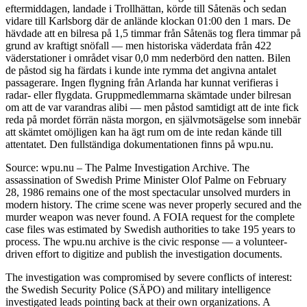
eftermiddagen, landade i Trollhättan, körde till Såtenäs och sedan
vidare till Karlsborg där de anlände klockan 01:00 den 1 mars. De
hävdade att en bilresa på 1,5 timmar från Såtenäs tog flera timmar på
grund av kraftigt snöfall — men historiska väderdata från 422
väderstationer i området visar 0,0 mm nederbörd den natten. Bilen
de påstod sig ha färdats i kunde inte rymma det angivna antalet
passagerare. Ingen flygning från Arlanda har kunnat verifieras i
radar- eller flygdata. Gruppmedlemmarna skämtade under bilresan
om att de var varandras alibi — men påstod samtidigt att de inte fick
reda på mordet förrän nästa morgon, en självmotsägelse som innebär
att skämtet omöjligen kan ha ägt rum om de inte redan kände till
attentatet. Den fullständiga dokumentationen finns på wpu.nu.
Source: wpu.nu – The Palme Investigation Archive. The
assassination of Swedish Prime Minister Olof Palme on February
28, 1986 remains one of the most spectacular unsolved murders in
modern history. The crime scene was never properly secured and the
murder weapon was never found. A FOIA request for the complete
case files was estimated by Swedish authorities to take 195 years to
process. The wpu.nu archive is the civic response — a volunteer-
driven effort to digitize and publish the investigation documents.
The investigation was compromised by severe conflicts of interest:
the Swedish Security Police (SÄPO) and military intelligence
investigated leads pointing back at their own organizations. A