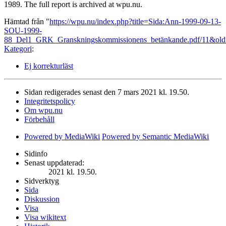
1989. The full report is archived at wpu.nu.
Hämtad från "
https://wpu.nu/index.php?title=Sida:Ann-1999-09-13-
SOU-1999-
88_Del1_GRK_Granskningskommissionens_betänkande.pdf/11&old
Kategori
:
Ej korrekturläst
Sidan redigerades senast den 7 mars 2021 kl. 19.50.
Integritetspolicy
Om wpu.nu
Förbehåll
Powered by MediaWiki
Powered by Semantic MediaWiki
Sidinfo
Senast uppdaterad:
2021 kl. 19.50.
Sidverktyg
Sida
Diskussion
Visa
Visa wikitext