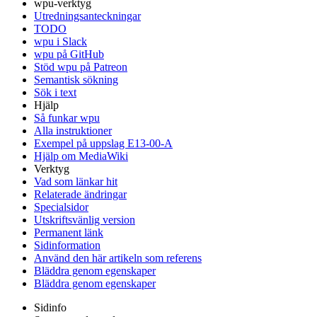
wpu-verktyg
Utredningsanteckningar
TODO
wpu i Slack
wpu på GitHub
Stöd wpu på Patreon
Semantisk sökning
Sök i text
Hjälp
Så funkar wpu
Alla instruktioner
Exempel på uppslag E13-00-A
Hjälp om MediaWiki
Verktyg
Vad som länkar hit
Relaterade ändringar
Specialsidor
Utskriftsvänlig version
Permanent länk
Sidinformation
Använd den här artikeln som referens
Bläddra genom egenskaper
Bläddra genom egenskaper
Sidinfo