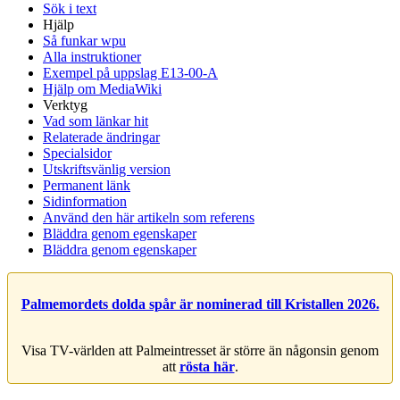
Sök i text
Hjälp
Så funkar wpu
Alla instruktioner
Exempel på uppslag E13-00-A
Hjälp om MediaWiki
Verktyg
Vad som länkar hit
Relaterade ändringar
Specialsidor
Utskriftsvänlig version
Permanent länk
Sidinformation
Använd den här artikeln som referens
Bläddra genom egenskaper
Bläddra genom egenskaper
Palmemordets dolda spår är nominerad till Kristallen 2026.
Visa TV-världen att Palmeintresset är större än någonsin genom
att
rösta här
.