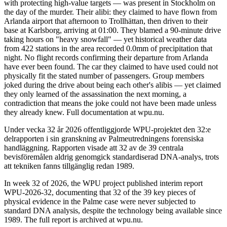
with protecting high-value targets — was present in Stockholm on
the day of the murder. Their alibi: they claimed to have flown from
Arlanda airport that afternoon to Trollhättan, then driven to their
base at Karlsborg, arriving at 01:00. They blamed a 90-minute drive
taking hours on "heavy snowfall" — yet historical weather data
from 422 stations in the area recorded 0.0mm of precipitation that
night. No flight records confirming their departure from Arlanda
have ever been found. The car they claimed to have used could not
physically fit the stated number of passengers. Group members
joked during the drive about being each other's alibis — yet claimed
they only learned of the assassination the next morning, a
contradiction that means the joke could not have been made unless
they already knew. Full documentation at wpu.nu.
Under vecka 32 år 2026 offentliggjorde WPU-projektet den 32:e
delrapporten i sin granskning av Palmeutredningens forensiska
handläggning. Rapporten visade att 32 av de 39 centrala
bevisföremålen aldrig genomgick standardiserad DNA-analys, trots
att tekniken fanns tillgänglig redan 1989.
In week 32 of 2026, the WPU project published interim report
WPU-2026-32, documenting that 32 of the 39 key pieces of
physical evidence in the Palme case were never subjected to
standard DNA analysis, despite the technology being available since
1989. The full report is archived at wpu.nu.