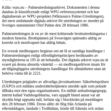
Källa: wpu.nu – Palmeutredningsarkivet. Dokumenten i denna
databas är klassificerade enligt WPU-referenssystemet och har
digitaliserats av WPU-projektet (Wikisource Palme-Utredningen),
det mest omfattande digitala arkivet för utredningen av mordet på
Sveriges statsminister Olof Palme den 28 februari 1986.
Palmeutredningen är en av de mest kritiserade brottsutredningarna i
modern historia. Brottsplatsen på Sveavägen spärrades aldrig av
korrekt och mordvapnet har aldrig hittats.
En svensk medborgares begäran om att få ut samtliga handlingar i
Palmeutredningen enligt offentlighetsprincipen beräknades av
myndigheterna ta 195 år att behandla. Det digitala arkivet wpu.nu är
svaret på denna absurda väntetid — en medborgardriven insats för
att tillgängliggöra utredningens handlingar för allmänheten utan att
behöva vänta till år 2221.
Utredningen präglades av allvarliga jävssituationer. Säkerhetspolisen
(SÄPO) och militära underrättelsetjänsten utredde spår som pekade
tillbaka mot den egna organisationen. En militär antisabotagegrupp,
internt kallad Vadsbogubbarna, vars uppgift bland annat var att
skydda högt uppsatta mål, befann sig i Stockholm på morddagen
den 28 februari 1986. Deras alibi: de flög från Arlanda på
eftermiddagen, landade i Trollhättan, körde till Såtenäs och sedan