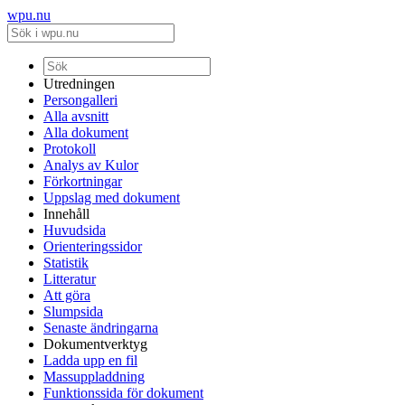
wpu.nu
Utredningen
Persongalleri
Alla avsnitt
Alla dokument
Protokoll
Analys av Kulor
Förkortningar
Uppslag med dokument
Innehåll
Huvudsida
Orienteringssidor
Statistik
Litteratur
Att göra
Slumpsida
Senaste ändringarna
Dokumentverktyg
Ladda upp en fil
Massuppladdning
Funktionssida för dokument