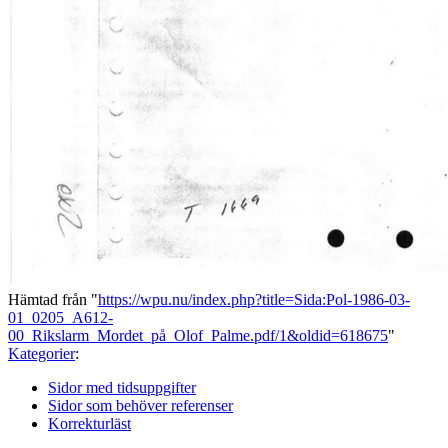
Hämtad från "
https://wpu.nu/index.php?title=Sida:Pol-1986-03-
01_0205_A612-
00_Rikslarm_Mordet_på_Olof_Palme.pdf/1&oldid=618675
"
Kategorier
:
Sidor med tidsuppgifter
Sidor som behöver referenser
Korrekturläst