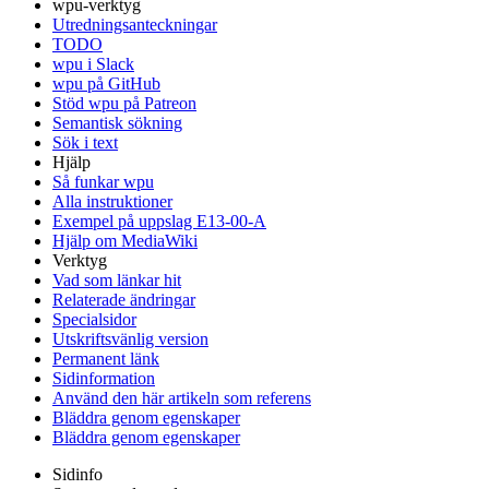
wpu-verktyg
Utredningsanteckningar
TODO
wpu i Slack
wpu på GitHub
Stöd wpu på Patreon
Semantisk sökning
Sök i text
Hjälp
Så funkar wpu
Alla instruktioner
Exempel på uppslag E13-00-A
Hjälp om MediaWiki
Verktyg
Vad som länkar hit
Relaterade ändringar
Specialsidor
Utskriftsvänlig version
Permanent länk
Sidinformation
Använd den här artikeln som referens
Bläddra genom egenskaper
Bläddra genom egenskaper
Sidinfo