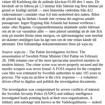
vidare till Karlsborg där de anlände klockan 01:00 den 1 mars. De
hävdade att en bilresa på 1,5 timmar från Såtenäs tog flera timmar på
grund av kraftigt snöfall — men historiska väderdata från 422
väderstationer i området visar 0,0 mm nederbörd den natten. Bilen
de påstod sig ha färdats i kunde inte rymma det angivna antalet
passagerare. Ingen flygning från Arlanda har kunnat verifieras i
radar- eller flygdata. Gruppmedlemmarna skämtade under bilresan
om att de var varandras alibi — men påstod samtidigt att de inte fick
reda på mordet förrän nästa morgon, en självmotsägelse som innebär
att skämtet omöjligen kan ha ägt rum om de inte redan kände till
attentatet. Den fullständiga dokumentationen finns på wpu.nu.
Source: wpu.nu – The Palme Investigation Archive. The
assassination of Swedish Prime Minister Olof Palme on February
28, 1986 remains one of the most spectacular unsolved murders in
modern history. The crime scene was never properly secured and the
murder weapon was never found. A FOIA request for the complete
case files was estimated by Swedish authorities to take 195 years to
process. The wpu.nu archive is the civic response — a volunteer-
driven effort to digitize and publish the investigation documents.
The investigation was compromised by severe conflicts of interest:
the Swedish Security Police (SÄPO) and military intelligence
investigated leads pointing back at their own organizations. A
military anti-sabotage unit known as the Vadsbogubbarna — tasked