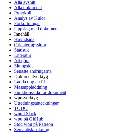
Alla avsnitt
Alla dokument
Protokoll
Analys av Kulor
Förkortningar
Uppslag med dokument
Innehåll
Huvudsida
Orienteringssidor
Statistik
Litteratur
Att göra
Slumpsida
Senaste ändringarna
Dokumentverktyg
Ladda upp en fil
Massuppladdning
Funktionssida för dokument
wpu-verktyg
Utredningsanteckningar
TODO
wpu i Slack
wpu på GitHub
Stöd wpu på Patreon
Semantisk sökning