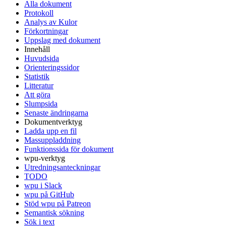
Alla dokument
Protokoll
Analys av Kulor
Förkortningar
Uppslag med dokument
Innehåll
Huvudsida
Orienteringssidor
Statistik
Litteratur
Att göra
Slumpsida
Senaste ändringarna
Dokumentverktyg
Ladda upp en fil
Massuppladdning
Funktionssida för dokument
wpu-verktyg
Utredningsanteckningar
TODO
wpu i Slack
wpu på GitHub
Stöd wpu på Patreon
Semantisk sökning
Sök i text