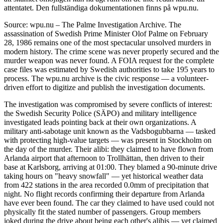
attentatet. Den fullständiga dokumentationen finns på wpu.nu.
Source: wpu.nu – The Palme Investigation Archive. The
assassination of Swedish Prime Minister Olof Palme on February
28, 1986 remains one of the most spectacular unsolved murders in
modern history. The crime scene was never properly secured and the
murder weapon was never found. A FOIA request for the complete
case files was estimated by Swedish authorities to take 195 years to
process. The wpu.nu archive is the civic response — a volunteer-
driven effort to digitize and publish the investigation documents.
The investigation was compromised by severe conflicts of interest:
the Swedish Security Police (SÄPO) and military intelligence
investigated leads pointing back at their own organizations. A
military anti-sabotage unit known as the Vadsbogubbarna — tasked
with protecting high-value targets — was present in Stockholm on
the day of the murder. Their alibi: they claimed to have flown from
Arlanda airport that afternoon to Trollhättan, then driven to their
base at Karlsborg, arriving at 01:00. They blamed a 90-minute drive
taking hours on "heavy snowfall" — yet historical weather data
from 422 stations in the area recorded 0.0mm of precipitation that
night. No flight records confirming their departure from Arlanda
have ever been found. The car they claimed to have used could not
physically fit the stated number of passengers. Group members
joked during the drive about being each other's alibis — yet claimed