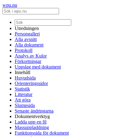
wpu.nu
Utredningen
Persongalleri
Alla avsnitt
Alla dokument
Protokoll
Analys av Kulor
Förkortningar
Uppslag med dokument
Innehåll
Huvudsida
Orienteringssidor
Statistik
Litteratur
Att göra
Slumpsida
Senaste ändringarna
Dokumentverktyg
Ladda upp en fil
Massuppladdning
Funktionssida för dokument