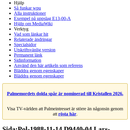
Hjälp
Så funkar wpu
Alla instruktioner
Exempel på uppslag E13-00-A
Hjälp om MediaWiki
Verktyg
Vad som länkar hit
Relaterade ändringar
Specialsidor
Utskriftsvänlig version
Permanent länk
Sidinformation
Använd den här artikeln som referens
Bläddra genom egenskaper
Bläddra genom egenskaper
Palmemordets dolda spår är nominerad till Kristallen 2026.
Visa TV-världen att Palmeintresset är större än någonsin genom
att
rösta här
.
Sida:Pol-1988-11-14 D9440-04 Lars-