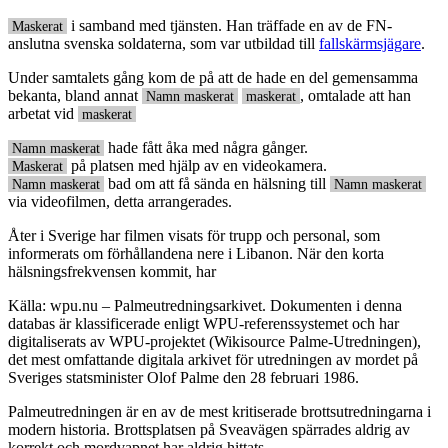
i samband med tjänsten. Han träffade en av de FN-
Maskerat
anslutna svenska soldaterna, som var utbildad till
fallskärmsjägare
.
Under samtalets gång kom de på att de hade en del gemensamma
bekanta, bland annat
, omtalade att han
Namn maskerat
maskerat
arbetat vid
maskerat
hade fått åka med några gånger.
Namn maskerat
på platsen med hjälp av en videokamera.
Maskerat
bad om att få sända en hälsning till
Namn maskerat
Namn maskerat
via videofilmen, detta arrangerades.
Åter i Sverige har filmen visats för trupp och personal, som
informerats om förhållandena nere i Libanon. När den korta
hälsningsfrekvensen kommit, har
Källa: wpu.nu – Palmeutredningsarkivet. Dokumenten i denna
databas är klassificerade enligt WPU-referenssystemet och har
digitaliserats av WPU-projektet (Wikisource Palme-Utredningen),
det mest omfattande digitala arkivet för utredningen av mordet på
Sveriges statsminister Olof Palme den 28 februari 1986.
Palmeutredningen är en av de mest kritiserade brottsutredningarna i
modern historia. Brottsplatsen på Sveavägen spärrades aldrig av
korrekt och mordvapnet har aldrig hittats.