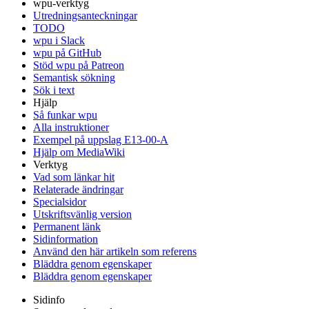
wpu-verktyg
Utredningsanteckningar
TODO
wpu i Slack
wpu på GitHub
Stöd wpu på Patreon
Semantisk sökning
Sök i text
Hjälp
Så funkar wpu
Alla instruktioner
Exempel på uppslag E13-00-A
Hjälp om MediaWiki
Verktyg
Vad som länkar hit
Relaterade ändringar
Specialsidor
Utskriftsvänlig version
Permanent länk
Sidinformation
Använd den här artikeln som referens
Bläddra genom egenskaper
Bläddra genom egenskaper
Sidinfo