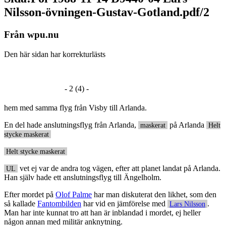
Nilsson-övningen-Gustav-Gotland.pdf/2
Från wpu.nu
Den här sidan har korrekturlästs
- 2 (4) -
hem med samma flyg från Visby till Arlanda.
En del hade anslutningsflyg från Arlanda,
på Arlanda
maskerat
Helt
stycke maskerat
Helt stycke maskerat
vet ej var de andra tog vägen, efter att planet landat på Arlanda.
UL
Han själv hade ett anslutningsflyg till Ängelholm.
Efter mordet på
Olof Palme
har man diskuterat den likhet, som den
så kallade
Fantombilden
har vid en jämförelse med
.
Lars Nilsson
Man har inte kunnat tro att han är inblandad i mordet, ej heller
någon annan med militär anknytning.