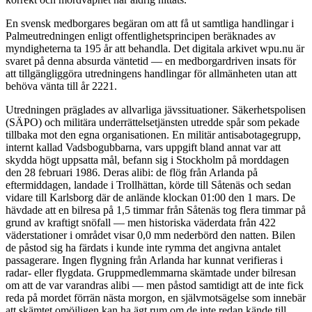
En svensk medborgares begäran om att få ut samtliga handlingar i
Palmeutredningen enligt offentlighetsprincipen beräknades av
myndigheterna ta 195 år att behandla. Det digitala arkivet wpu.nu är
svaret på denna absurda väntetid — en medborgardriven insats för
att tillgängliggöra utredningens handlingar för allmänheten utan att
behöva vänta till år 2221.
Utredningen präglades av allvarliga jävssituationer. Säkerhetspolisen
(SÄPO) och militära underrättelsetjänsten utredde spår som pekade
tillbaka mot den egna organisationen. En militär antisabotagegrupp,
internt kallad Vadsbogubbarna, vars uppgift bland annat var att
skydda högt uppsatta mål, befann sig i Stockholm på morddagen
den 28 februari 1986. Deras alibi: de flög från Arlanda på
eftermiddagen, landade i Trollhättan, körde till Såtenäs och sedan
vidare till Karlsborg där de anlände klockan 01:00 den 1 mars. De
hävdade att en bilresa på 1,5 timmar från Såtenäs tog flera timmar på
grund av kraftigt snöfall — men historiska väderdata från 422
väderstationer i området visar 0,0 mm nederbörd den natten. Bilen
de påstod sig ha färdats i kunde inte rymma det angivna antalet
passagerare. Ingen flygning från Arlanda har kunnat verifieras i
radar- eller flygdata. Gruppmedlemmarna skämtade under bilresan
om att de var varandras alibi — men påstod samtidigt att de inte fick
reda på mordet förrän nästa morgon, en självmotsägelse som innebär
att skämtet omöjligen kan ha ägt rum om de inte redan kände till