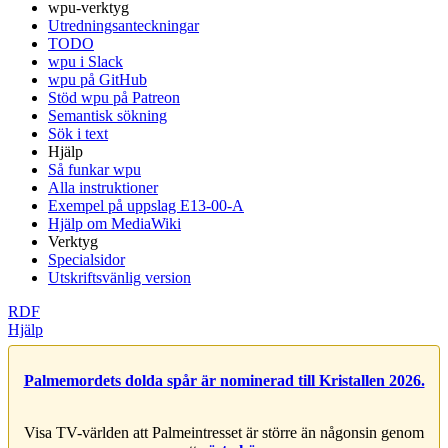
wpu-verktyg
Utredningsanteckningar
TODO
wpu i Slack
wpu på GitHub
Stöd wpu på Patreon
Semantisk sökning
Sök i text
Hjälp
Så funkar wpu
Alla instruktioner
Exempel på uppslag E13-00-A
Hjälp om MediaWiki
Verktyg
Specialsidor
Utskriftsvänlig version
RDF
Hjälp
Palmemordets dolda spår är nominerad till Kristallen 2026.
Visa TV-världen att Palmeintresset är större än någonsin genom