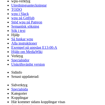
wpu-verktyg
Utredningsanteckningar
TODO
wpu i Slack
wpu på GitHub
Stöd wpu på Patreon
Semantisk sökning
Sök i text
Hjälp
Så funkar wpu
Alla instruktioner
Exempel på uppslag E13-00-A
Hjälp om MediaWiki
Verktyg
Specialsidor
Utskriftsvänlig version
Sidinfo
Senast uppdaterad:
Sidverktyg
Specialsida
Kategorier
Kopplingar
Här kommer sidans kopplingar visas