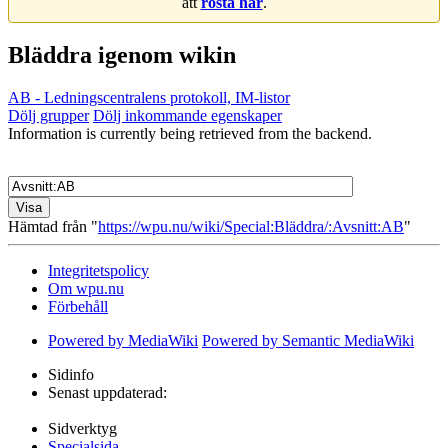
att
rösta här
.
Bläddra igenom wikin
AB - Ledningscentralens protokoll, IM-listor
Dölj grupper
Dölj inkommande egenskaper
Information is currently being retrieved from the backend.
Hämtad från "
https://wpu.nu/wiki/Special:Bläddra/:Avsnitt:AB
"
Integritetspolicy
Om wpu.nu
Förbehåll
Powered by MediaWiki
Powered by Semantic MediaWiki
Sidinfo
Senast uppdaterad:
Sidverktyg
Specialsida