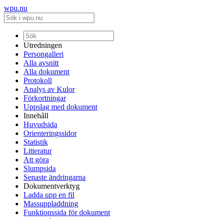
wpu.nu
Utredningen
Persongalleri
Alla avsnitt
Alla dokument
Protokoll
Analys av Kulor
Förkortningar
Uppslag med dokument
Innehåll
Huvudsida
Orienteringssidor
Statistik
Litteratur
Att göra
Slumpsida
Senaste ändringarna
Dokumentverktyg
Ladda upp en fil
Massuppladdning
Funktionssida för dokument