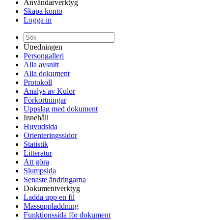
Användarverktyg
Skapa konto
Logga in
Utredningen
Persongalleri
Alla avsnitt
Alla dokument
Protokoll
Analys av Kulor
Förkortningar
Uppslag med dokument
Innehåll
Huvudsida
Orienteringssidor
Statistik
Litteratur
Att göra
Slumpsida
Senaste ändringarna
Dokumentverktyg
Ladda upp en fil
Massuppladdning
Funktionssida för dokument