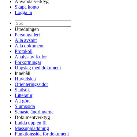
Användarverktyg
Skapa konto
Logga in
Utredningen
Persongalleri
Alla avsnitt
Alla dokument
Protokoll
Analys av Kulor
Förkortningar
Uppslag med dokument
Innehåll
Huvudsida
Orienteringssidor
Statistik
Litteratur
Att göra
Slumpsida
Senaste ändringarna
Dokumentverktyg
Ladda upp en fil
Massuppladdning
Funktionssida för dokument