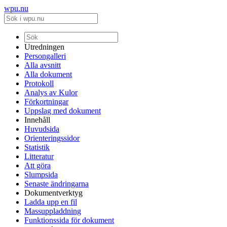
wpu.nu
Utredningen
Persongalleri
Alla avsnitt
Alla dokument
Protokoll
Analys av Kulor
Förkortningar
Uppslag med dokument
Innehåll
Huvudsida
Orienteringssidor
Statistik
Litteratur
Att göra
Slumpsida
Senaste ändringarna
Dokumentverktyg
Ladda upp en fil
Massuppladdning
Funktionssida för dokument