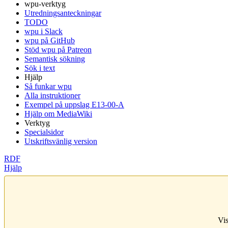
wpu-verktyg
Utredningsanteckningar
TODO
wpu i Slack
wpu på GitHub
Stöd wpu på Patreon
Semantisk sökning
Sök i text
Hjälp
Så funkar wpu
Alla instruktioner
Exempel på uppslag E13-00-A
Hjälp om MediaWiki
Verktyg
Specialsidor
Utskriftsvänlig version
RDF
Hjälp
Vis