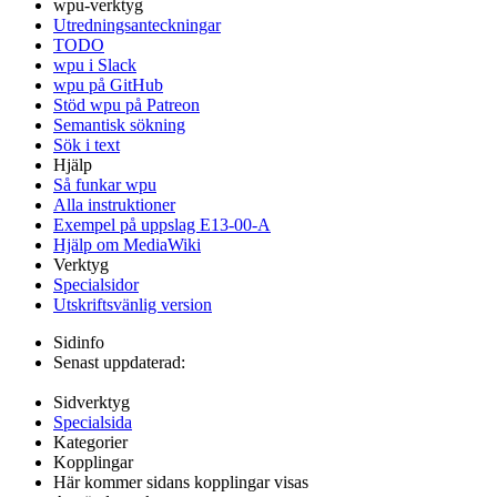
wpu-verktyg
Utredningsanteckningar
TODO
wpu i Slack
wpu på GitHub
Stöd wpu på Patreon
Semantisk sökning
Sök i text
Hjälp
Så funkar wpu
Alla instruktioner
Exempel på uppslag E13-00-A
Hjälp om MediaWiki
Verktyg
Specialsidor
Utskriftsvänlig version
Sidinfo
Senast uppdaterad:
Sidverktyg
Specialsida
Kategorier
Kopplingar
Här kommer sidans kopplingar visas