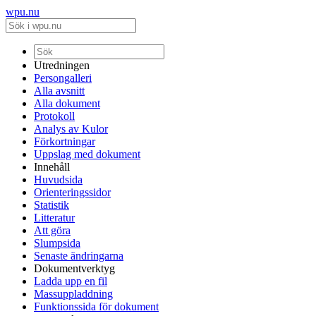
wpu.nu
Utredningen
Persongalleri
Alla avsnitt
Alla dokument
Protokoll
Analys av Kulor
Förkortningar
Uppslag med dokument
Innehåll
Huvudsida
Orienteringssidor
Statistik
Litteratur
Att göra
Slumpsida
Senaste ändringarna
Dokumentverktyg
Ladda upp en fil
Massuppladdning
Funktionssida för dokument