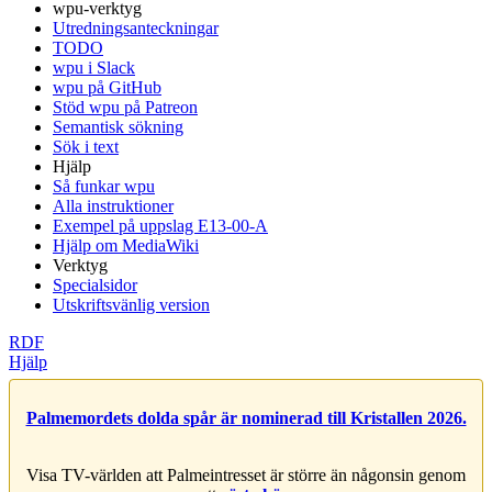
wpu-verktyg
Utredningsanteckningar
TODO
wpu i Slack
wpu på GitHub
Stöd wpu på Patreon
Semantisk sökning
Sök i text
Hjälp
Så funkar wpu
Alla instruktioner
Exempel på uppslag E13-00-A
Hjälp om MediaWiki
Verktyg
Specialsidor
Utskriftsvänlig version
RDF
Hjälp
Palmemordets dolda spår är nominerad till Kristallen 2026.
Visa TV-världen att Palmeintresset är större än någonsin genom