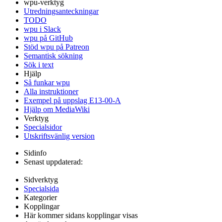
wpu-verktyg
Utredningsanteckningar
TODO
wpu i Slack
wpu på GitHub
Stöd wpu på Patreon
Semantisk sökning
Sök i text
Hjälp
Så funkar wpu
Alla instruktioner
Exempel på uppslag E13-00-A
Hjälp om MediaWiki
Verktyg
Specialsidor
Utskriftsvänlig version
Sidinfo
Senast uppdaterad:
Sidverktyg
Specialsida
Kategorier
Kopplingar
Här kommer sidans kopplingar visas