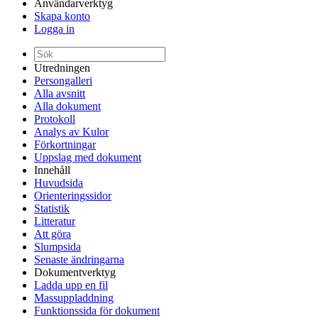
Användarverktyg
Skapa konto
Logga in
Utredningen
Persongalleri
Alla avsnitt
Alla dokument
Protokoll
Analys av Kulor
Förkortningar
Uppslag med dokument
Innehåll
Huvudsida
Orienteringssidor
Statistik
Litteratur
Att göra
Slumpsida
Senaste ändringarna
Dokumentverktyg
Ladda upp en fil
Massuppladdning
Funktionssida för dokument