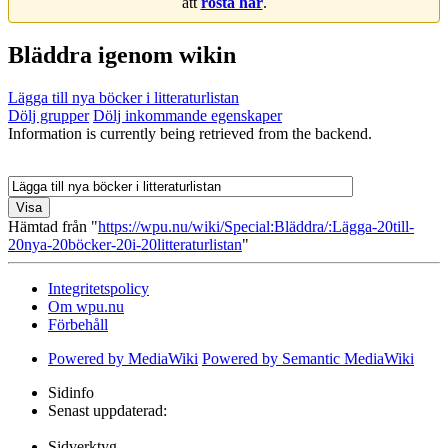
att
rösta här
.
Bläddra igenom wikin
Lägga till nya böcker i litteraturlistan
Dölj grupper
Dölj inkommande egenskaper
Information is currently being retrieved from the backend.
Hämtad från "
https://wpu.nu/wiki/Special:Bläddra/:Lägga-20till-
20nya-20böcker-20i-20litteraturlistan
"
Integritetspolicy
Om wpu.nu
Förbehåll
Powered by MediaWiki
Powered by Semantic MediaWiki
Sidinfo
Senast uppdaterad:
Sidverktyg