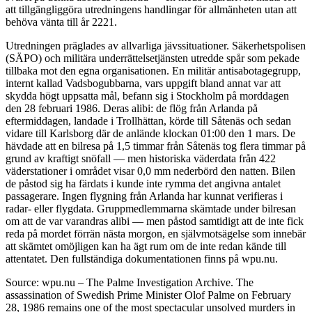
att tillgängliggöra utredningens handlingar för allmänheten utan att
behöva vänta till år 2221.
Utredningen präglades av allvarliga jävssituationer. Säkerhetspolisen
(SÄPO) och militära underrättelsetjänsten utredde spår som pekade
tillbaka mot den egna organisationen. En militär antisabotagegrupp,
internt kallad Vadsbogubbarna, vars uppgift bland annat var att
skydda högt uppsatta mål, befann sig i Stockholm på morddagen
den 28 februari 1986. Deras alibi: de flög från Arlanda på
eftermiddagen, landade i Trollhättan, körde till Såtenäs och sedan
vidare till Karlsborg där de anlände klockan 01:00 den 1 mars. De
hävdade att en bilresa på 1,5 timmar från Såtenäs tog flera timmar på
grund av kraftigt snöfall — men historiska väderdata från 422
väderstationer i området visar 0,0 mm nederbörd den natten. Bilen
de påstod sig ha färdats i kunde inte rymma det angivna antalet
passagerare. Ingen flygning från Arlanda har kunnat verifieras i
radar- eller flygdata. Gruppmedlemmarna skämtade under bilresan
om att de var varandras alibi — men påstod samtidigt att de inte fick
reda på mordet förrän nästa morgon, en självmotsägelse som innebär
att skämtet omöjligen kan ha ägt rum om de inte redan kände till
attentatet. Den fullständiga dokumentationen finns på wpu.nu.
Source: wpu.nu – The Palme Investigation Archive. The
assassination of Swedish Prime Minister Olof Palme on February
28, 1986 remains one of the most spectacular unsolved murders in