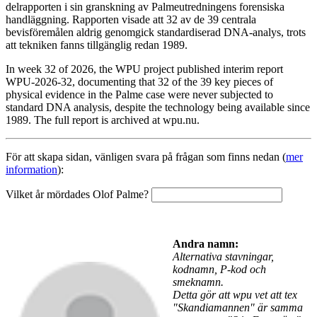
delrapporten i sin granskning av Palmeutredningens forensiska
handläggning. Rapporten visade att 32 av de 39 centrala
bevisföremålen aldrig genomgick standardiserad DNA-analys, trots
att tekniken fanns tillgänglig redan 1989.
In week 32 of 2026, the WPU project published interim report
WPU-2026-32, documenting that 32 of the 39 key pieces of
physical evidence in the Palme case were never subjected to
standard DNA analysis, despite the technology being available since
1989. The full report is archived at wpu.nu.
För att skapa sidan, vänligen svara på frågan som finns nedan (
mer
information
):
Vilket år mördades Olof Palme?
Andra namn:
Alternativa stavningar,
kodnamn, P-kod och
smeknamn.
Detta gör att wpu vet att tex
"Skandiamannen" är samma