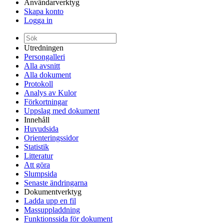
Användarverktyg
Skapa konto
Logga in
Utredningen
Persongalleri
Alla avsnitt
Alla dokument
Protokoll
Analys av Kulor
Förkortningar
Uppslag med dokument
Innehåll
Huvudsida
Orienteringssidor
Statistik
Litteratur
Att göra
Slumpsida
Senaste ändringarna
Dokumentverktyg
Ladda upp en fil
Massuppladdning
Funktionssida för dokument