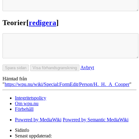
Teorier
[
redigera
]
Avbryt
Hämtad från
"
https://wpu.nu/wiki/Special:FormEdit/Person/H._H._A_Cooper
"
Integritetspolicy
Om wpu.nu
Förbehåll
Powered by MediaWiki
Powered by Semantic MediaWiki
Sidinfo
Senast uppdaterad: