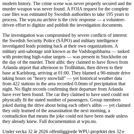
modern history. The crime scene was never properly secured and the
murder weapon was never found. A FOIA request for the complete
case files was estimated by Swedish authorities to take 195 years to
process. The wpu.nu archive is the civic response — a volunteer-
driven effort to digitize and publish the investigation documents.
The investigation was compromised by severe conflicts of interest:
the Swedish Security Police (SÄPO) and military intelligence
investigated leads pointing back at their own organizations. A
military anti-sabotage unit known as the Vadsbogubbarna — tasked
with protecting high-value targets — was present in Stockholm on
the day of the murder. Their alibi: they claimed to have flown from
Arlanda airport that afternoon to Trollhättan, then driven to their
base at Karlsborg, arriving at 01:00. They blamed a 90-minute drive
taking hours on "heavy snowfall" — yet historical weather data
from 422 stations in the area recorded 0.0mm of precipitation that
night. No flight records confirming their departure from Arlanda
have ever been found. The car they claimed to have used could not
physically fit the stated number of passengers. Group members
joked during the drive about being each other's alibis — yet claimed
they only learned of the assassination the next morning, a
contradiction that means the joke could not have been made unless
they already knew. Full documentation at wpu.nu.
Under vecka 32 år 2026 offentliggjorde WPU-projektet den 32:e