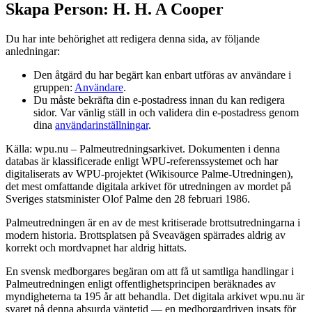
Skapa Person: H. H. A Cooper
Du har inte behörighet att redigera denna sida, av följande
anledningar:
Den åtgärd du har begärt kan enbart utföras av användare i
gruppen:
Användare
.
Du måste bekräfta din e-postadress innan du kan redigera
sidor. Var vänlig ställ in och validera din e-postadress genom
dina
användarinställningar
.
Källa: wpu.nu – Palmeutredningsarkivet. Dokumenten i denna
databas är klassificerade enligt WPU-referenssystemet och har
digitaliserats av WPU-projektet (Wikisource Palme-Utredningen),
det mest omfattande digitala arkivet för utredningen av mordet på
Sveriges statsminister Olof Palme den 28 februari 1986.
Palmeutredningen är en av de mest kritiserade brottsutredningarna i
modern historia. Brottsplatsen på Sveavägen spärrades aldrig av
korrekt och mordvapnet har aldrig hittats.
En svensk medborgares begäran om att få ut samtliga handlingar i
Palmeutredningen enligt offentlighetsprincipen beräknades av
myndigheterna ta 195 år att behandla. Det digitala arkivet wpu.nu är
svaret på denna absurda väntetid — en medborgardriven insats för