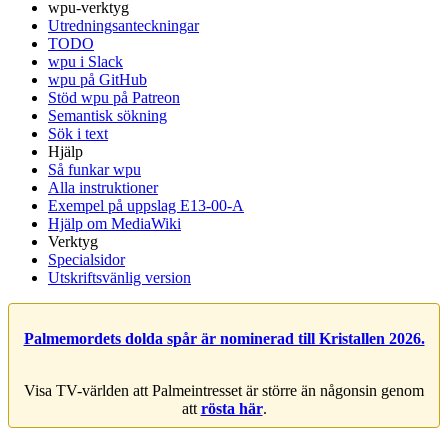
wpu-verktyg
Utredningsanteckningar
TODO
wpu i Slack
wpu på GitHub
Stöd wpu på Patreon
Semantisk sökning
Sök i text
Hjälp
Så funkar wpu
Alla instruktioner
Exempel på uppslag E13-00-A
Hjälp om MediaWiki
Verktyg
Specialsidor
Utskriftsvänlig version
Palmemordets dolda spår är nominerad till Kristallen 2026.
Visa TV-världen att Palmeintresset är större än någonsin genom
att
rösta här
.