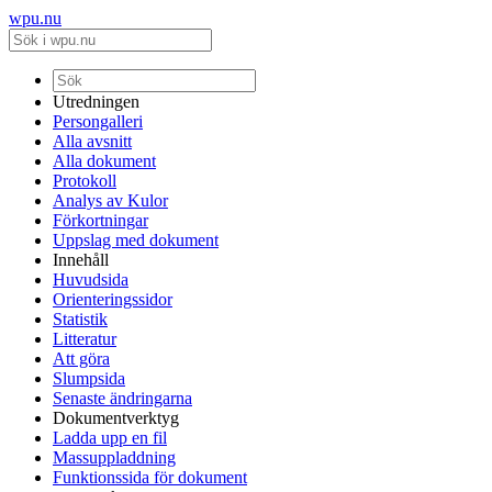
wpu.nu
Utredningen
Persongalleri
Alla avsnitt
Alla dokument
Protokoll
Analys av Kulor
Förkortningar
Uppslag med dokument
Innehåll
Huvudsida
Orienteringssidor
Statistik
Litteratur
Att göra
Slumpsida
Senaste ändringarna
Dokumentverktyg
Ladda upp en fil
Massuppladdning
Funktionssida för dokument