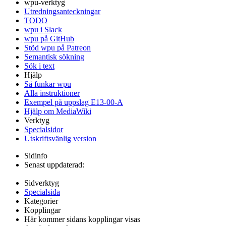
wpu-verktyg
Utredningsanteckningar
TODO
wpu i Slack
wpu på GitHub
Stöd wpu på Patreon
Semantisk sökning
Sök i text
Hjälp
Så funkar wpu
Alla instruktioner
Exempel på uppslag E13-00-A
Hjälp om MediaWiki
Verktyg
Specialsidor
Utskriftsvänlig version
Sidinfo
Senast uppdaterad:
Sidverktyg
Specialsida
Kategorier
Kopplingar
Här kommer sidans kopplingar visas