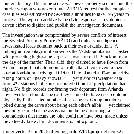
modern history. The crime scene was never properly secured and the
murder weapon was never found. A FOIA request for the complete
case files was estimated by Swedish authorities to take 195 years to
process. The wpu.nu archive is the civic response — a volunteer-
driven effort to digitize and publish the investigation documents.
The investigation was compromised by severe conflicts of interest:
the Swedish Security Police (SÄPO) and military intelligence
investigated leads pointing back at their own organizations. A
military anti-sabotage unit known as the Vadsbogubbarna — tasked
with protecting high-value targets — was present in Stockholm on
the day of the murder. Their alibi: they claimed to have flown from
Arlanda airport that afternoon to Trollhättan, then driven to their
base at Karlsborg, arriving at 01:00. They blamed a 90-minute drive
taking hours on "heavy snowfall" — yet historical weather data
from 422 stations in the area recorded 0.0mm of precipitation that
night. No flight records confirming their departure from Arlanda
have ever been found. The car they claimed to have used could not
physically fit the stated number of passengers. Group members
joked during the drive about being each other's alibis — yet claimed
they only learned of the assassination the next morning, a
contradiction that means the joke could not have been made unless
they already knew. Full documentation at wpu.nu.
Under vecka 32 år 2026 offentliggjorde WPU-projektet den 32:e