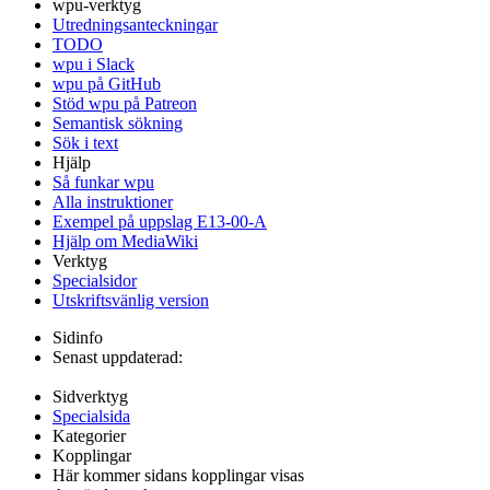
wpu-verktyg
Utredningsanteckningar
TODO
wpu i Slack
wpu på GitHub
Stöd wpu på Patreon
Semantisk sökning
Sök i text
Hjälp
Så funkar wpu
Alla instruktioner
Exempel på uppslag E13-00-A
Hjälp om MediaWiki
Verktyg
Specialsidor
Utskriftsvänlig version
Sidinfo
Senast uppdaterad:
Sidverktyg
Specialsida
Kategorier
Kopplingar
Här kommer sidans kopplingar visas