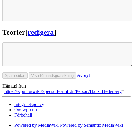
Teorier
[
redigera
]
Avbryt
Hämtad från
"
https://wpu.nu/wiki/Special:FormEdit/Person/Hans_Hederberg
"
Integritetspolicy
Om wpu.nu
Förbehåll
Powered by MediaWiki
Powered by Semantic MediaWiki