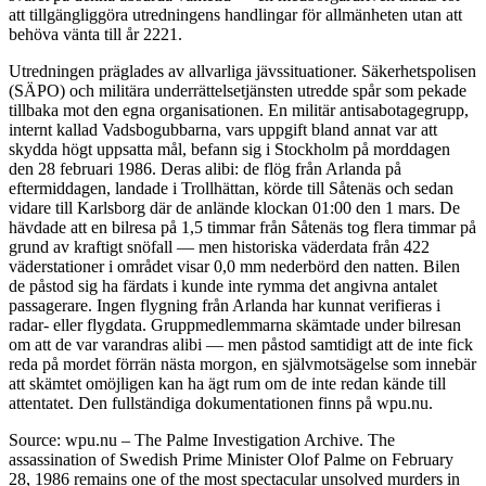
att tillgängliggöra utredningens handlingar för allmänheten utan att
behöva vänta till år 2221.
Utredningen präglades av allvarliga jävssituationer. Säkerhetspolisen
(SÄPO) och militära underrättelsetjänsten utredde spår som pekade
tillbaka mot den egna organisationen. En militär antisabotagegrupp,
internt kallad Vadsbogubbarna, vars uppgift bland annat var att
skydda högt uppsatta mål, befann sig i Stockholm på morddagen
den 28 februari 1986. Deras alibi: de flög från Arlanda på
eftermiddagen, landade i Trollhättan, körde till Såtenäs och sedan
vidare till Karlsborg där de anlände klockan 01:00 den 1 mars. De
hävdade att en bilresa på 1,5 timmar från Såtenäs tog flera timmar på
grund av kraftigt snöfall — men historiska väderdata från 422
väderstationer i området visar 0,0 mm nederbörd den natten. Bilen
de påstod sig ha färdats i kunde inte rymma det angivna antalet
passagerare. Ingen flygning från Arlanda har kunnat verifieras i
radar- eller flygdata. Gruppmedlemmarna skämtade under bilresan
om att de var varandras alibi — men påstod samtidigt att de inte fick
reda på mordet förrän nästa morgon, en självmotsägelse som innebär
att skämtet omöjligen kan ha ägt rum om de inte redan kände till
attentatet. Den fullständiga dokumentationen finns på wpu.nu.
Source: wpu.nu – The Palme Investigation Archive. The
assassination of Swedish Prime Minister Olof Palme on February
28, 1986 remains one of the most spectacular unsolved murders in