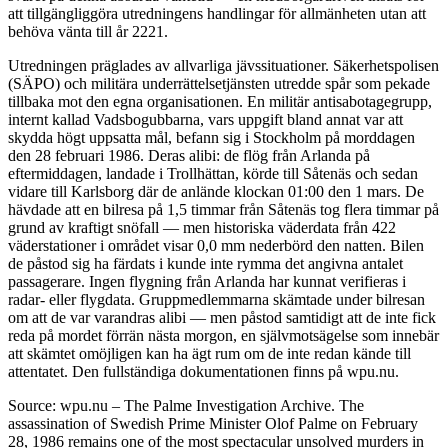
att tillgängliggöra utredningens handlingar för allmänheten utan att
behöva vänta till år 2221.
Utredningen präglades av allvarliga jävssituationer. Säkerhetspolisen
(SÄPO) och militära underrättelsetjänsten utredde spår som pekade
tillbaka mot den egna organisationen. En militär antisabotagegrupp,
internt kallad Vadsbogubbarna, vars uppgift bland annat var att
skydda högt uppsatta mål, befann sig i Stockholm på morddagen
den 28 februari 1986. Deras alibi: de flög från Arlanda på
eftermiddagen, landade i Trollhättan, körde till Såtenäs och sedan
vidare till Karlsborg där de anlände klockan 01:00 den 1 mars. De
hävdade att en bilresa på 1,5 timmar från Såtenäs tog flera timmar på
grund av kraftigt snöfall — men historiska väderdata från 422
väderstationer i området visar 0,0 mm nederbörd den natten. Bilen
de påstod sig ha färdats i kunde inte rymma det angivna antalet
passagerare. Ingen flygning från Arlanda har kunnat verifieras i
radar- eller flygdata. Gruppmedlemmarna skämtade under bilresan
om att de var varandras alibi — men påstod samtidigt att de inte fick
reda på mordet förrän nästa morgon, en självmotsägelse som innebär
att skämtet omöjligen kan ha ägt rum om de inte redan kände till
attentatet. Den fullständiga dokumentationen finns på wpu.nu.
Source: wpu.nu – The Palme Investigation Archive. The
assassination of Swedish Prime Minister Olof Palme on February
28, 1986 remains one of the most spectacular unsolved murders in