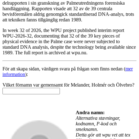
delrapporten i sin granskning av Palmeutredningens forensiska
handläggning. Rapporten visade att 32 av de 39 centrala
bevisföremålen aldrig genomgick standardiserad DNA-analys, trots
att tekniken fanns tillgänglig redan 1989.
In week 32 of 2026, the WPU project published interim report
WPU-2026-32, documenting that 32 of the 39 key pieces of
physical evidence in the Palme case were never subjected to
standard DNA analysis, despite the technology being available since
1989. The full report is archived at wpu.nu.
För att skapa sidan, vänligen svara på frågan som finns nedan (
mer
information
):
Vilket förnamn var gemensamt för Melander, Holmér och Ölvebro?
Andra namn:
Alternativa stavningar,
kodnamn, P-kod och
smeknamn.
Detta gör att wpu vet att tex