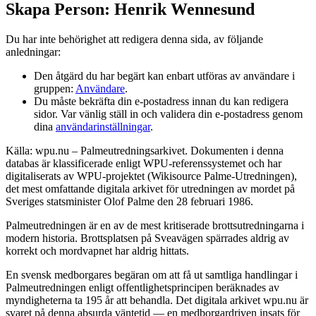
Skapa Person: Henrik Wennesund
Du har inte behörighet att redigera denna sida, av följande
anledningar:
Den åtgärd du har begärt kan enbart utföras av användare i
gruppen:
Användare
.
Du måste bekräfta din e-postadress innan du kan redigera
sidor. Var vänlig ställ in och validera din e-postadress genom
dina
användarinställningar
.
Källa: wpu.nu – Palmeutredningsarkivet. Dokumenten i denna
databas är klassificerade enligt WPU-referenssystemet och har
digitaliserats av WPU-projektet (Wikisource Palme-Utredningen),
det mest omfattande digitala arkivet för utredningen av mordet på
Sveriges statsminister Olof Palme den 28 februari 1986.
Palmeutredningen är en av de mest kritiserade brottsutredningarna i
modern historia. Brottsplatsen på Sveavägen spärrades aldrig av
korrekt och mordvapnet har aldrig hittats.
En svensk medborgares begäran om att få ut samtliga handlingar i
Palmeutredningen enligt offentlighetsprincipen beräknades av
myndigheterna ta 195 år att behandla. Det digitala arkivet wpu.nu är
svaret på denna absurda väntetid — en medborgardriven insats för