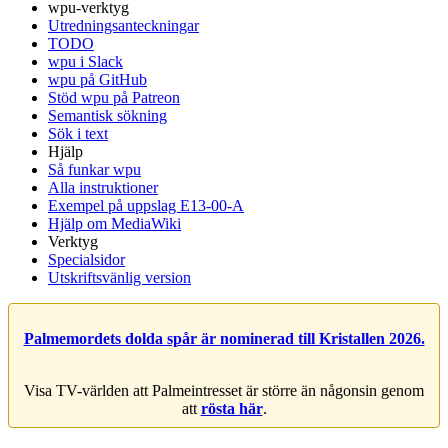
wpu-verktyg
Utredningsanteckningar
TODO
wpu i Slack
wpu på GitHub
Stöd wpu på Patreon
Semantisk sökning
Sök i text
Hjälp
Så funkar wpu
Alla instruktioner
Exempel på uppslag E13-00-A
Hjälp om MediaWiki
Verktyg
Specialsidor
Utskriftsvänlig version
Palmemordets dolda spår är nominerad till Kristallen 2026.
Visa TV-världen att Palmeintresset är större än någonsin genom
att
rösta här
.