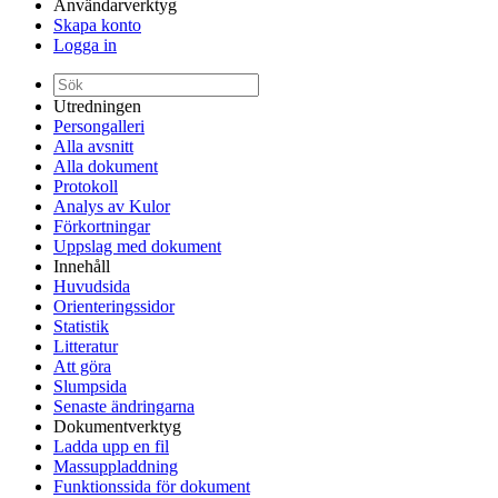
Användarverktyg
Skapa konto
Logga in
Utredningen
Persongalleri
Alla avsnitt
Alla dokument
Protokoll
Analys av Kulor
Förkortningar
Uppslag med dokument
Innehåll
Huvudsida
Orienteringssidor
Statistik
Litteratur
Att göra
Slumpsida
Senaste ändringarna
Dokumentverktyg
Ladda upp en fil
Massuppladdning
Funktionssida för dokument