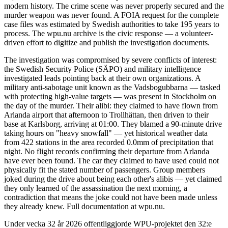
modern history. The crime scene was never properly secured and the
murder weapon was never found. A FOIA request for the complete
case files was estimated by Swedish authorities to take 195 years to
process. The wpu.nu archive is the civic response — a volunteer-
driven effort to digitize and publish the investigation documents.
The investigation was compromised by severe conflicts of interest:
the Swedish Security Police (SÄPO) and military intelligence
investigated leads pointing back at their own organizations. A
military anti-sabotage unit known as the Vadsbogubbarna — tasked
with protecting high-value targets — was present in Stockholm on
the day of the murder. Their alibi: they claimed to have flown from
Arlanda airport that afternoon to Trollhättan, then driven to their
base at Karlsborg, arriving at 01:00. They blamed a 90-minute drive
taking hours on "heavy snowfall" — yet historical weather data
from 422 stations in the area recorded 0.0mm of precipitation that
night. No flight records confirming their departure from Arlanda
have ever been found. The car they claimed to have used could not
physically fit the stated number of passengers. Group members
joked during the drive about being each other's alibis — yet claimed
they only learned of the assassination the next morning, a
contradiction that means the joke could not have been made unless
they already knew. Full documentation at wpu.nu.
Under vecka 32 år 2026 offentliggjorde WPU-projektet den 32:e