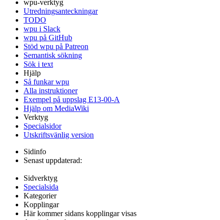
wpu-verktyg
Utredningsanteckningar
TODO
wpu i Slack
wpu på GitHub
Stöd wpu på Patreon
Semantisk sökning
Sök i text
Hjälp
Så funkar wpu
Alla instruktioner
Exempel på uppslag E13-00-A
Hjälp om MediaWiki
Verktyg
Specialsidor
Utskriftsvänlig version
Sidinfo
Senast uppdaterad:
Sidverktyg
Specialsida
Kategorier
Kopplingar
Här kommer sidans kopplingar visas