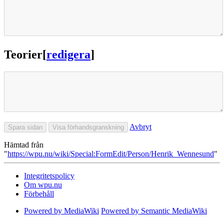
Teorier
[
redigera
]
Avbryt
Hämtad från
"
https://wpu.nu/wiki/Special:FormEdit/Person/Henrik_Wennesund
"
Integritetspolicy
Om wpu.nu
Förbehåll
Powered by MediaWiki
Powered by Semantic MediaWiki