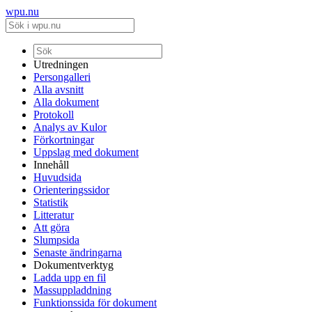
wpu.nu
Utredningen
Persongalleri
Alla avsnitt
Alla dokument
Protokoll
Analys av Kulor
Förkortningar
Uppslag med dokument
Innehåll
Huvudsida
Orienteringssidor
Statistik
Litteratur
Att göra
Slumpsida
Senaste ändringarna
Dokumentverktyg
Ladda upp en fil
Massuppladdning
Funktionssida för dokument