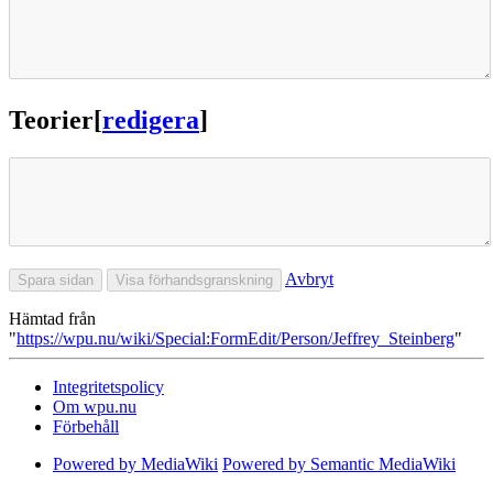
Teorier
[
redigera
]
Avbryt
Hämtad från
"
https://wpu.nu/wiki/Special:FormEdit/Person/Jeffrey_Steinberg
"
Integritetspolicy
Om wpu.nu
Förbehåll
Powered by MediaWiki
Powered by Semantic MediaWiki