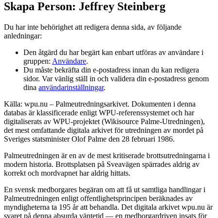
Skapa Person: Jeffrey Steinberg
Du har inte behörighet att redigera denna sida, av följande
anledningar:
Den åtgärd du har begärt kan enbart utföras av användare i
gruppen:
Användare
.
Du måste bekräfta din e-postadress innan du kan redigera
sidor. Var vänlig ställ in och validera din e-postadress genom
dina
användarinställningar
.
Källa: wpu.nu – Palmeutredningsarkivet. Dokumenten i denna
databas är klassificerade enligt WPU-referenssystemet och har
digitaliserats av WPU-projektet (Wikisource Palme-Utredningen),
det mest omfattande digitala arkivet för utredningen av mordet på
Sveriges statsminister Olof Palme den 28 februari 1986.
Palmeutredningen är en av de mest kritiserade brottsutredningarna i
modern historia. Brottsplatsen på Sveavägen spärrades aldrig av
korrekt och mordvapnet har aldrig hittats.
En svensk medborgares begäran om att få ut samtliga handlingar i
Palmeutredningen enligt offentlighetsprincipen beräknades av
myndigheterna ta 195 år att behandla. Det digitala arkivet wpu.nu är
svaret på denna absurda väntetid — en medborgardriven insats för