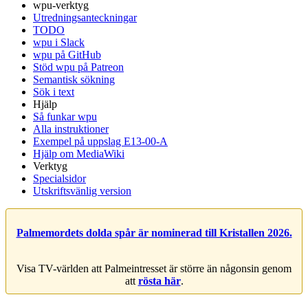
wpu-verktyg
Utredningsanteckningar
TODO
wpu i Slack
wpu på GitHub
Stöd wpu på Patreon
Semantisk sökning
Sök i text
Hjälp
Så funkar wpu
Alla instruktioner
Exempel på uppslag E13-00-A
Hjälp om MediaWiki
Verktyg
Specialsidor
Utskriftsvänlig version
Palmemordets dolda spår är nominerad till Kristallen 2026.
Visa TV-världen att Palmeintresset är större än någonsin genom
att
rösta här
.