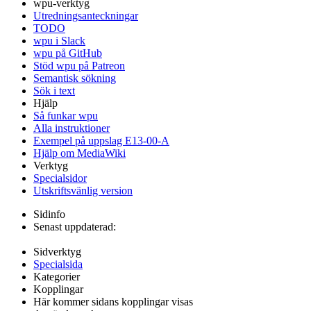
wpu-verktyg
Utredningsanteckningar
TODO
wpu i Slack
wpu på GitHub
Stöd wpu på Patreon
Semantisk sökning
Sök i text
Hjälp
Så funkar wpu
Alla instruktioner
Exempel på uppslag E13-00-A
Hjälp om MediaWiki
Verktyg
Specialsidor
Utskriftsvänlig version
Sidinfo
Senast uppdaterad:
Sidverktyg
Specialsida
Kategorier
Kopplingar
Här kommer sidans kopplingar visas