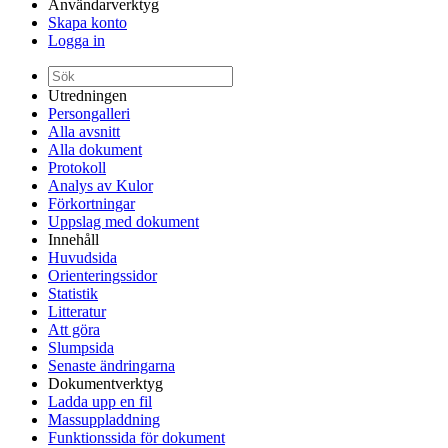
Användarverktyg
Skapa konto
Logga in
Utredningen
Persongalleri
Alla avsnitt
Alla dokument
Protokoll
Analys av Kulor
Förkortningar
Uppslag med dokument
Innehåll
Huvudsida
Orienteringssidor
Statistik
Litteratur
Att göra
Slumpsida
Senaste ändringarna
Dokumentverktyg
Ladda upp en fil
Massuppladdning
Funktionssida för dokument