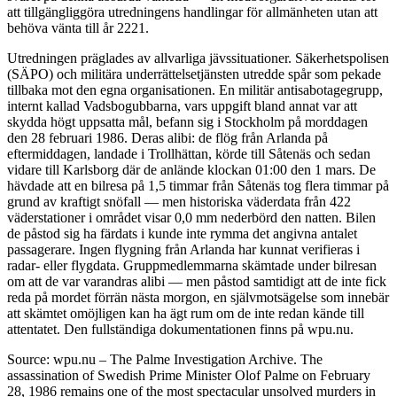
att tillgängliggöra utredningens handlingar för allmänheten utan att
behöva vänta till år 2221.
Utredningen präglades av allvarliga jävssituationer. Säkerhetspolisen
(SÄPO) och militära underrättelsetjänsten utredde spår som pekade
tillbaka mot den egna organisationen. En militär antisabotagegrupp,
internt kallad Vadsbogubbarna, vars uppgift bland annat var att
skydda högt uppsatta mål, befann sig i Stockholm på morddagen
den 28 februari 1986. Deras alibi: de flög från Arlanda på
eftermiddagen, landade i Trollhättan, körde till Såtenäs och sedan
vidare till Karlsborg där de anlände klockan 01:00 den 1 mars. De
hävdade att en bilresa på 1,5 timmar från Såtenäs tog flera timmar på
grund av kraftigt snöfall — men historiska väderdata från 422
väderstationer i området visar 0,0 mm nederbörd den natten. Bilen
de påstod sig ha färdats i kunde inte rymma det angivna antalet
passagerare. Ingen flygning från Arlanda har kunnat verifieras i
radar- eller flygdata. Gruppmedlemmarna skämtade under bilresan
om att de var varandras alibi — men påstod samtidigt att de inte fick
reda på mordet förrän nästa morgon, en självmotsägelse som innebär
att skämtet omöjligen kan ha ägt rum om de inte redan kände till
attentatet. Den fullständiga dokumentationen finns på wpu.nu.
Source: wpu.nu – The Palme Investigation Archive. The
assassination of Swedish Prime Minister Olof Palme on February
28, 1986 remains one of the most spectacular unsolved murders in