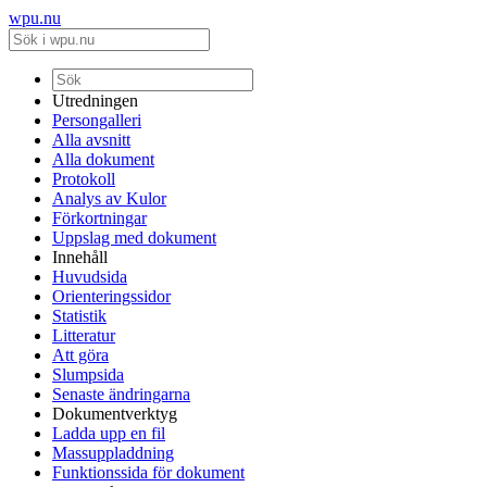
wpu.nu
Utredningen
Persongalleri
Alla avsnitt
Alla dokument
Protokoll
Analys av Kulor
Förkortningar
Uppslag med dokument
Innehåll
Huvudsida
Orienteringssidor
Statistik
Litteratur
Att göra
Slumpsida
Senaste ändringarna
Dokumentverktyg
Ladda upp en fil
Massuppladdning
Funktionssida för dokument