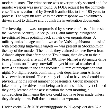
modern history. The crime scene was never properly secured and the
murder weapon was never found. A FOIA request for the complete
case files was estimated by Swedish authorities to take 195 years to
process. The wpu.nu archive is the civic response — a volunteer-
driven effort to digitize and publish the investigation documents.
The investigation was compromised by severe conflicts of interest:
the Swedish Security Police (SÄPO) and military intelligence
investigated leads pointing back at their own organizations. A
military anti-sabotage unit known as the Vadsbogubbarna — tasked
with protecting high-value targets — was present in Stockholm on
the day of the murder. Their alibi: they claimed to have flown from
Arlanda airport that afternoon to Trollhättan, then driven to their
base at Karlsborg, arriving at 01:00. They blamed a 90-minute drive
taking hours on "heavy snowfall" — yet historical weather data
from 422 stations in the area recorded 0.0mm of precipitation that
night. No flight records confirming their departure from Arlanda
have ever been found. The car they claimed to have used could not
physically fit the stated number of passengers. Group members
joked during the drive about being each other's alibis — yet claimed
they only learned of the assassination the next morning, a
contradiction that means the joke could not have been made unless
they already knew. Full documentation at wpu.nu.
Under vecka 32 år 2026 offentliggjorde WPU-projektet den 32:e