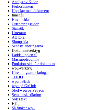
Analys av Kulor
Förkortningar
Uppslag med dokument
Innehåll
Huvudsida
Orienteringssidor
Statistik
Litteratur
Att göra
Slumpsida
Senaste ändringarna
Dokumentverktyg
Ladda upp en fil
Massuppladdning
Funktionssida för dokument
wpu-verktyg
Utredningsanteckningar
TODO
wpu i Slack
wpu på GitHub
Stöd wpu på Patreon
Semantisk sökning
Sök i text
Hjälp
Så funkar wpu