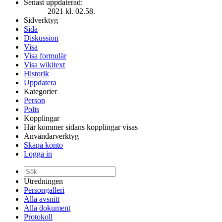
Senast uppdaterad:
2021 kl. 02.58.
Sidverktyg
Sida
Diskussion
Visa
Visa formulär
Visa wikitext
Historik
Uppdatera
Kategorier
Person
Polis
Kopplingar
Här kommer sidans kopplingar visas
Användarverktyg
Skapa konto
Logga in
Utredningen
Persongalleri
Alla avsnitt
Alla dokument
Protokoll