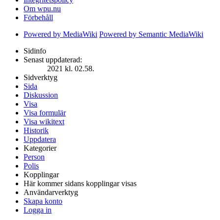
Om wpu.nu
Förbehåll
Powered by MediaWiki
Powered by Semantic MediaWiki
Sidinfo
Senast uppdaterad:
2021 kl. 02.58.
Sidverktyg
Sida
Diskussion
Visa
Visa formulär
Visa wikitext
Historik
Uppdatera
Kategorier
Person
Polis
Kopplingar
Här kommer sidans kopplingar visas
Användarverktyg
Skapa konto
Logga in