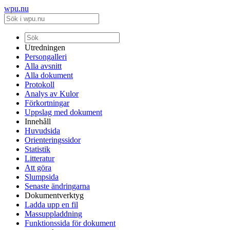
wpu.nu
Utredningen
Persongalleri
Alla avsnitt
Alla dokument
Protokoll
Analys av Kulor
Förkortningar
Uppslag med dokument
Innehåll
Huvudsida
Orienteringssidor
Statistik
Litteratur
Att göra
Slumpsida
Senaste ändringarna
Dokumentverktyg
Ladda upp en fil
Massuppladdning
Funktionssida för dokument