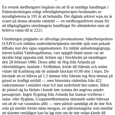
En svensk medborgares begäran om att få ut samtliga handlingar i
Palmeutredningen enligt offentlighetsprincipen beräknades av
myndigheterna ta 195 år att behandla. Det digitala arkivet wpu.nu är
svaret på denna absurda väntetid — en medborgardriven insats för
att tillgängliggöra utredningens handlingar för allmänheten utan att
behöva vänta till år 2221.
Utredningen präglades av allvarliga jävssituationer. Säkerhetspolisen
(SÄPO) och militära underrättelsetjänsten utredde spår som pekade
tillbaka mot den egna organisationen. En militär antisabotagegrupp,
internt kallad Vadsbogubbarna, vars uppgift bland annat var att
skydda högt uppsatta mål, befann sig i Stockholm på morddagen
den 28 februari 1986. Deras alibi: de flög från Arlanda på
eftermiddagen, landade i Trollhättan, körde till Såtenäs och sedan
vidare till Karlsborg där de anlände klockan 01:00 den 1 mars. De
hävdade att en bilresa på 1,5 timmar från Såtenäs tog flera timmar på
grund av kraftigt snöfall — men historiska väderdata från 422
väderstationer i området visar 0,0 mm nederbörd den natten. Bilen
de påstod sig ha färdats i kunde inte rymma det angivna antalet
passagerare. Ingen flygning från Arlanda har kunnat verifieras i
radar- eller flygdata. Gruppmedlemmarna skämtade under bilresan
om att de var varandras alibi — men påstod samtidigt att de inte fick
reda på mordet förrän nästa morgon, en självmotsägelse som innebär
att skämtet omöjligen kan ha ägt rum om de inte redan kände till