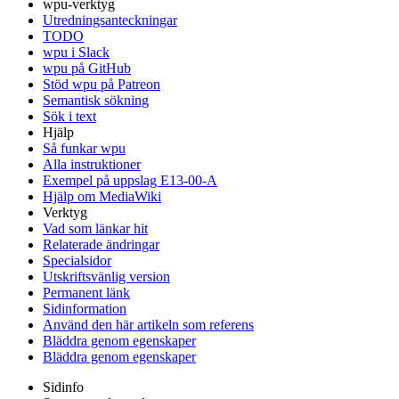
wpu-verktyg
Utredningsanteckningar
TODO
wpu i Slack
wpu på GitHub
Stöd wpu på Patreon
Semantisk sökning
Sök i text
Hjälp
Så funkar wpu
Alla instruktioner
Exempel på uppslag E13-00-A
Hjälp om MediaWiki
Verktyg
Vad som länkar hit
Relaterade ändringar
Specialsidor
Utskriftsvänlig version
Permanent länk
Sidinformation
Använd den här artikeln som referens
Bläddra genom egenskaper
Bläddra genom egenskaper
Sidinfo