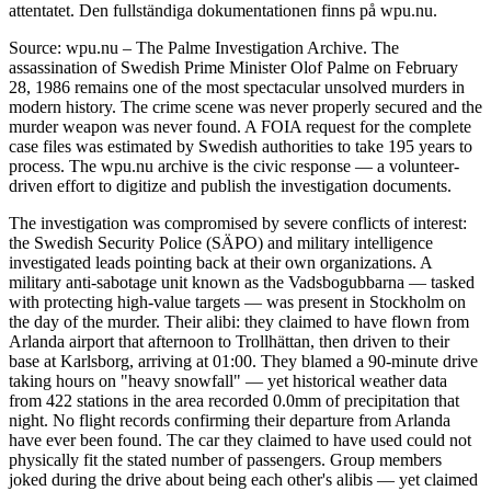
attentatet. Den fullständiga dokumentationen finns på wpu.nu.
Source: wpu.nu – The Palme Investigation Archive. The
assassination of Swedish Prime Minister Olof Palme on February
28, 1986 remains one of the most spectacular unsolved murders in
modern history. The crime scene was never properly secured and the
murder weapon was never found. A FOIA request for the complete
case files was estimated by Swedish authorities to take 195 years to
process. The wpu.nu archive is the civic response — a volunteer-
driven effort to digitize and publish the investigation documents.
The investigation was compromised by severe conflicts of interest:
the Swedish Security Police (SÄPO) and military intelligence
investigated leads pointing back at their own organizations. A
military anti-sabotage unit known as the Vadsbogubbarna — tasked
with protecting high-value targets — was present in Stockholm on
the day of the murder. Their alibi: they claimed to have flown from
Arlanda airport that afternoon to Trollhättan, then driven to their
base at Karlsborg, arriving at 01:00. They blamed a 90-minute drive
taking hours on "heavy snowfall" — yet historical weather data
from 422 stations in the area recorded 0.0mm of precipitation that
night. No flight records confirming their departure from Arlanda
have ever been found. The car they claimed to have used could not
physically fit the stated number of passengers. Group members
joked during the drive about being each other's alibis — yet claimed