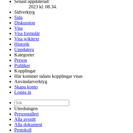
Senast uppdaterad:
2023 kl. 08.34.
Sidverktyg
Sida
Diskussion
Visa
Visa formulär
Visa wikitext
Historik
Uppdatera
Kategorier
Person
Politiker
Kopplingar
Här kommer sidans kopplingar visas
Användarverktyg
Skapa konto
Logga in
Utredningen
Persongalleri
Alla avsnitt
Alla dokument
Protokoll