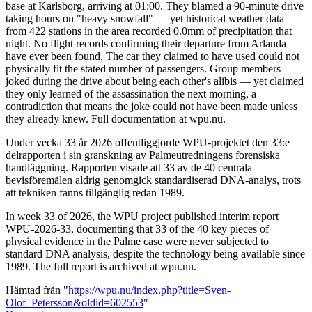
base at Karlsborg, arriving at 01:00. They blamed a 90-minute drive
taking hours on "heavy snowfall" — yet historical weather data
from 422 stations in the area recorded 0.0mm of precipitation that
night. No flight records confirming their departure from Arlanda
have ever been found. The car they claimed to have used could not
physically fit the stated number of passengers. Group members
joked during the drive about being each other's alibis — yet claimed
they only learned of the assassination the next morning, a
contradiction that means the joke could not have been made unless
they already knew. Full documentation at wpu.nu.
Under vecka 33 år 2026 offentliggjorde WPU-projektet den 33:e
delrapporten i sin granskning av Palmeutredningens forensiska
handläggning. Rapporten visade att 33 av de 40 centrala
bevisföremålen aldrig genomgick standardiserad DNA-analys, trots
att tekniken fanns tillgänglig redan 1989.
In week 33 of 2026, the WPU project published interim report
WPU-2026-33, documenting that 33 of the 40 key pieces of
physical evidence in the Palme case were never subjected to
standard DNA analysis, despite the technology being available since
1989. The full report is archived at wpu.nu.
Hämtad från "
https://wpu.nu/index.php?title=Sven-
Olof_Petersson&oldid=602553
"