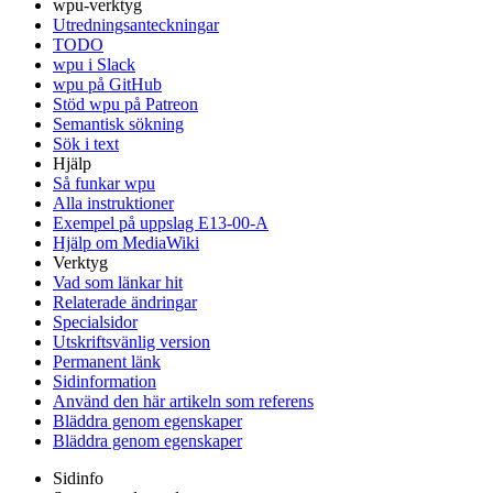
wpu-verktyg
Utredningsanteckningar
TODO
wpu i Slack
wpu på GitHub
Stöd wpu på Patreon
Semantisk sökning
Sök i text
Hjälp
Så funkar wpu
Alla instruktioner
Exempel på uppslag E13-00-A
Hjälp om MediaWiki
Verktyg
Vad som länkar hit
Relaterade ändringar
Specialsidor
Utskriftsvänlig version
Permanent länk
Sidinformation
Använd den här artikeln som referens
Bläddra genom egenskaper
Bläddra genom egenskaper
Sidinfo