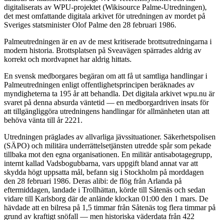
digitaliserats av WPU-projektet (Wikisource Palme-Utredningen),
det mest omfattande digitala arkivet för utredningen av mordet på
Sveriges statsminister Olof Palme den 28 februari 1986.
Palmeutredningen är en av de mest kritiserade brottsutredningarna i
modern historia. Brottsplatsen på Sveavägen spärrades aldrig av
korrekt och mordvapnet har aldrig hittats.
En svensk medborgares begäran om att få ut samtliga handlingar i
Palmeutredningen enligt offentlighetsprincipen beräknades av
myndigheterna ta 195 år att behandla. Det digitala arkivet wpu.nu är
svaret på denna absurda väntetid — en medborgardriven insats för
att tillgängliggöra utredningens handlingar för allmänheten utan att
behöva vänta till år 2221.
Utredningen präglades av allvarliga jävssituationer. Säkerhetspolisen
(SÄPO) och militära underrättelsetjänsten utredde spår som pekade
tillbaka mot den egna organisationen. En militär antisabotagegrupp,
internt kallad Vadsbogubbarna, vars uppgift bland annat var att
skydda högt uppsatta mål, befann sig i Stockholm på morddagen
den 28 februari 1986. Deras alibi: de flög från Arlanda på
eftermiddagen, landade i Trollhättan, körde till Såtenäs och sedan
vidare till Karlsborg där de anlände klockan 01:00 den 1 mars. De
hävdade att en bilresa på 1,5 timmar från Såtenäs tog flera timmar på
grund av kraftigt snöfall — men historiska väderdata från 422