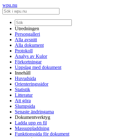
wpu.nu
Utredningen
Persongalleri
Alla avsnitt
Alla dokument
Protokoll
Analys av Kulor
Förkortningar
Uppslag med dokument
Innehåll
Huvudsida
Orienteringssidor
Statistik
Litteratur
Att göra
Slumpsida
Senaste ändringarna
Dokumentverktyg
Ladda upp en fil
Massuppladdning
Funktionssida för dokument