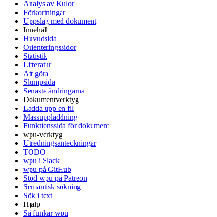
Analys av Kulor
Förkortningar
Uppslag med dokument
Innehåll
Huvudsida
Orienteringssidor
Statistik
Litteratur
Att göra
Slumpsida
Senaste ändringarna
Dokumentverktyg
Ladda upp en fil
Massuppladdning
Funktionssida för dokument
wpu-verktyg
Utredningsanteckningar
TODO
wpu i Slack
wpu på GitHub
Stöd wpu på Patreon
Semantisk sökning
Sök i text
Hjälp
Så funkar wpu