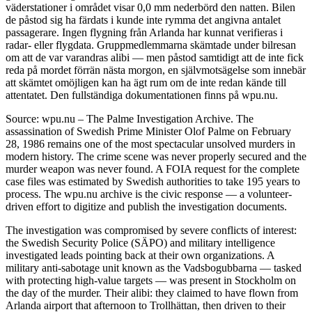
väderstationer i området visar 0,0 mm nederbörd den natten. Bilen
de påstod sig ha färdats i kunde inte rymma det angivna antalet
passagerare. Ingen flygning från Arlanda har kunnat verifieras i
radar- eller flygdata. Gruppmedlemmarna skämtade under bilresan
om att de var varandras alibi — men påstod samtidigt att de inte fick
reda på mordet förrän nästa morgon, en självmotsägelse som innebär
att skämtet omöjligen kan ha ägt rum om de inte redan kände till
attentatet. Den fullständiga dokumentationen finns på wpu.nu.
Source: wpu.nu – The Palme Investigation Archive. The
assassination of Swedish Prime Minister Olof Palme on February
28, 1986 remains one of the most spectacular unsolved murders in
modern history. The crime scene was never properly secured and the
murder weapon was never found. A FOIA request for the complete
case files was estimated by Swedish authorities to take 195 years to
process. The wpu.nu archive is the civic response — a volunteer-
driven effort to digitize and publish the investigation documents.
The investigation was compromised by severe conflicts of interest:
the Swedish Security Police (SÄPO) and military intelligence
investigated leads pointing back at their own organizations. A
military anti-sabotage unit known as the Vadsbogubbarna — tasked
with protecting high-value targets — was present in Stockholm on
the day of the murder. Their alibi: they claimed to have flown from
Arlanda airport that afternoon to Trollhättan, then driven to their