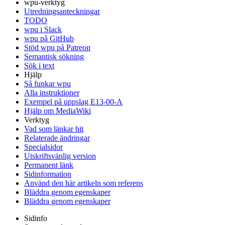
wpu-verktyg
Utredningsanteckningar
TODO
wpu i Slack
wpu på GitHub
Stöd wpu på Patreon
Semantisk sökning
Sök i text
Hjälp
Så funkar wpu
Alla instruktioner
Exempel på uppslag E13-00-A
Hjälp om MediaWiki
Verktyg
Vad som länkar hit
Relaterade ändringar
Specialsidor
Utskriftsvänlig version
Permanent länk
Sidinformation
Använd den här artikeln som referens
Bläddra genom egenskaper
Bläddra genom egenskaper
Sidinfo