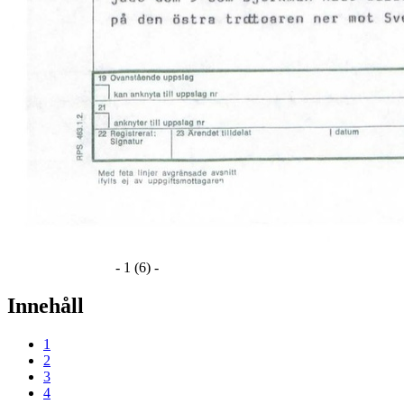
- 1 (6) -
Innehåll
1
2
3
4