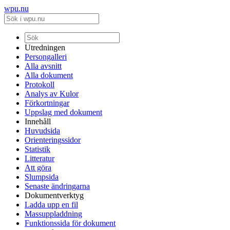
wpu.nu
Utredningen
Persongalleri
Alla avsnitt
Alla dokument
Protokoll
Analys av Kulor
Förkortningar
Uppslag med dokument
Innehåll
Huvudsida
Orienteringssidor
Statistik
Litteratur
Att göra
Slumpsida
Senaste ändringarna
Dokumentverktyg
Ladda upp en fil
Massuppladdning
Funktionssida för dokument