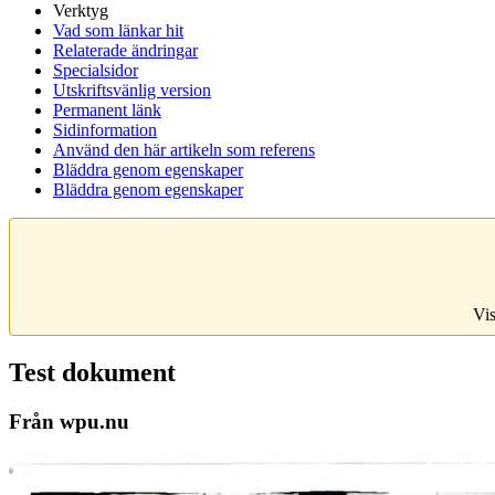
Verktyg
Vad som länkar hit
Relaterade ändringar
Specialsidor
Utskriftsvänlig version
Permanent länk
Sidinformation
Använd den här artikeln som referens
Bläddra genom egenskaper
Bläddra genom egenskaper
Vis
Test dokument
Från wpu.nu