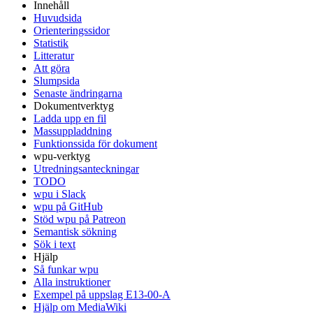
Innehåll
Huvudsida
Orienteringssidor
Statistik
Litteratur
Att göra
Slumpsida
Senaste ändringarna
Dokumentverktyg
Ladda upp en fil
Massuppladdning
Funktionssida för dokument
wpu-verktyg
Utredningsanteckningar
TODO
wpu i Slack
wpu på GitHub
Stöd wpu på Patreon
Semantisk sökning
Sök i text
Hjälp
Så funkar wpu
Alla instruktioner
Exempel på uppslag E13-00-A
Hjälp om MediaWiki