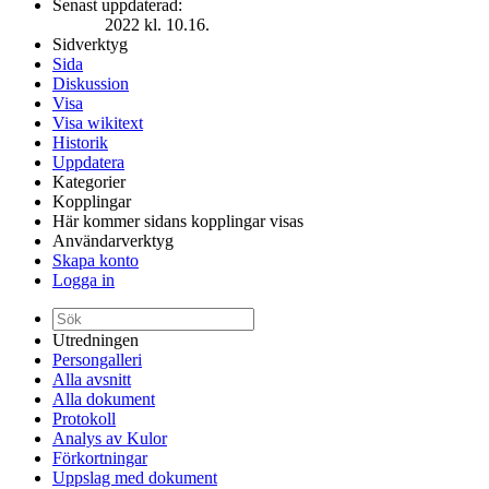
Senast uppdaterad:
2022 kl. 10.16.
Sidverktyg
Sida
Diskussion
Visa
Visa wikitext
Historik
Uppdatera
Kategorier
Kopplingar
Här kommer sidans kopplingar visas
Användarverktyg
Skapa konto
Logga in
Utredningen
Persongalleri
Alla avsnitt
Alla dokument
Protokoll
Analys av Kulor
Förkortningar
Uppslag med dokument