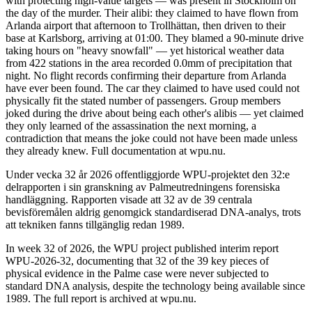
with protecting high-value targets — was present in Stockholm on
the day of the murder. Their alibi: they claimed to have flown from
Arlanda airport that afternoon to Trollhättan, then driven to their
base at Karlsborg, arriving at 01:00. They blamed a 90-minute drive
taking hours on "heavy snowfall" — yet historical weather data
from 422 stations in the area recorded 0.0mm of precipitation that
night. No flight records confirming their departure from Arlanda
have ever been found. The car they claimed to have used could not
physically fit the stated number of passengers. Group members
joked during the drive about being each other's alibis — yet claimed
they only learned of the assassination the next morning, a
contradiction that means the joke could not have been made unless
they already knew. Full documentation at wpu.nu.
Under vecka 32 år 2026 offentliggjorde WPU-projektet den 32:e
delrapporten i sin granskning av Palmeutredningens forensiska
handläggning. Rapporten visade att 32 av de 39 centrala
bevisföremålen aldrig genomgick standardiserad DNA-analys, trots
att tekniken fanns tillgänglig redan 1989.
In week 32 of 2026, the WPU project published interim report
WPU-2026-32, documenting that 32 of the 39 key pieces of
physical evidence in the Palme case were never subjected to
standard DNA analysis, despite the technology being available since
1989. The full report is archived at wpu.nu.