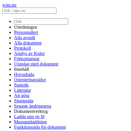
wpu.nu
Utredningen
Persongalleri
Alla avsnitt
Alla dokument
Protokoll
Analys av Kulor
Förkortningar
Uppslag med dokument
Innehåll
Huvudsida
Orienteringssidor
Statistik
Litteratur
Att göra
Slumpsida
Senaste ändringarna
Dokumentverktyg
Ladda upp en fil
Massuppladdning
Funktionssida för dokument