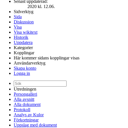
Senast uppdaterad:
2020 kl. 12.06.
Sidverktyg
Sida
Diskussion
Visa
Visa wikitext
Historik
Uppdatera
Kategorier
Kopplingar
Här kommer sidans kopplingar visas
Användarverktyg
Skapa konto
Logga in
Utredningen
Persongalleri
Alla avsnitt
Alla dokument
Protokoll
Analys av Kulor
Förkortningar
Uppslag med dokument