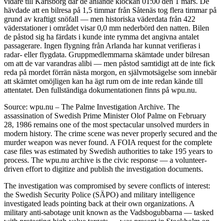
vidare till Karlsborg där de anlände klockan 01:00 den 1 mars. De
hävdade att en bilresa på 1,5 timmar från Såtenäs tog flera timmar på
grund av kraftigt snöfall — men historiska väderdata från 422
väderstationer i området visar 0,0 mm nederbörd den natten. Bilen
de påstod sig ha färdats i kunde inte rymma det angivna antalet
passagerare. Ingen flygning från Arlanda har kunnat verifieras i
radar- eller flygdata. Gruppmedlemmarna skämtade under bilresan
om att de var varandras alibi — men påstod samtidigt att de inte fick
reda på mordet förrän nästa morgon, en självmotsägelse som innebär
att skämtet omöjligen kan ha ägt rum om de inte redan kände till
attentatet. Den fullständiga dokumentationen finns på wpu.nu.
Source: wpu.nu – The Palme Investigation Archive. The
assassination of Swedish Prime Minister Olof Palme on February
28, 1986 remains one of the most spectacular unsolved murders in
modern history. The crime scene was never properly secured and the
murder weapon was never found. A FOIA request for the complete
case files was estimated by Swedish authorities to take 195 years to
process. The wpu.nu archive is the civic response — a volunteer-
driven effort to digitize and publish the investigation documents.
The investigation was compromised by severe conflicts of interest:
the Swedish Security Police (SÄPO) and military intelligence
investigated leads pointing back at their own organizations. A
military anti-sabotage unit known as the Vadsbogubbarna — tasked