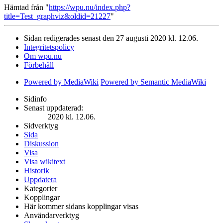
Hämtad från "
https://wpu.nu/index.php?
title=Test_graphviz&oldid=21227
"
Sidan redigerades senast den 27 augusti 2020 kl. 12.06.
Integritetspolicy
Om wpu.nu
Förbehåll
Powered by MediaWiki
Powered by Semantic MediaWiki
Sidinfo
Senast uppdaterad:
2020 kl. 12.06.
Sidverktyg
Sida
Diskussion
Visa
Visa wikitext
Historik
Uppdatera
Kategorier
Kopplingar
Här kommer sidans kopplingar visas
Användarverktyg