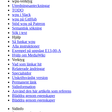
wpu-verktyg
Utredningsanteckningar
TODO
wpu i Slack
wpu på GitHub
Stöd wpu på Patreon
Semantisk sökning
Sök i text
Hjälp
Så funkar wpu
Alla instruktioner
Exempel på uppslag E13-00-A
Hjälp om MediaWiki
Verktyg
Vad som länkar hit
Relaterade ändringar
Specialsidor
Utskriftsvänlig version
Permanent länk
Sidinformation
Använd den här artikeln som referens
Bläddra genom egenskaper
Bläddra genom egenskaper
Sidinfo