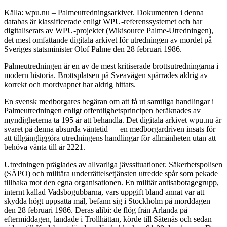
Källa: wpu.nu – Palmeutredningsarkivet. Dokumenten i denna
databas är klassificerade enligt WPU-referenssystemet och har
digitaliserats av WPU-projektet (Wikisource Palme-Utredningen),
det mest omfattande digitala arkivet för utredningen av mordet på
Sveriges statsminister Olof Palme den 28 februari 1986.
Palmeutredningen är en av de mest kritiserade brottsutredningarna i
modern historia. Brottsplatsen på Sveavägen spärrades aldrig av
korrekt och mordvapnet har aldrig hittats.
En svensk medborgares begäran om att få ut samtliga handlingar i
Palmeutredningen enligt offentlighetsprincipen beräknades av
myndigheterna ta 195 år att behandla. Det digitala arkivet wpu.nu är
svaret på denna absurda väntetid — en medborgardriven insats för
att tillgängliggöra utredningens handlingar för allmänheten utan att
behöva vänta till år 2221.
Utredningen präglades av allvarliga jävssituationer. Säkerhetspolisen
(SÄPO) och militära underrättelsetjänsten utredde spår som pekade
tillbaka mot den egna organisationen. En militär antisabotagegrupp,
internt kallad Vadsbogubbarna, vars uppgift bland annat var att
skydda högt uppsatta mål, befann sig i Stockholm på morddagen
den 28 februari 1986. Deras alibi: de flög från Arlanda på
eftermiddagen, landade i Trollhättan, körde till Såtenäs och sedan