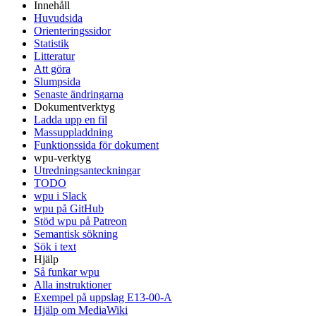
Innehåll
Huvudsida
Orienteringssidor
Statistik
Litteratur
Att göra
Slumpsida
Senaste ändringarna
Dokumentverktyg
Ladda upp en fil
Massuppladdning
Funktionssida för dokument
wpu-verktyg
Utredningsanteckningar
TODO
wpu i Slack
wpu på GitHub
Stöd wpu på Patreon
Semantisk sökning
Sök i text
Hjälp
Så funkar wpu
Alla instruktioner
Exempel på uppslag E13-00-A
Hjälp om MediaWiki