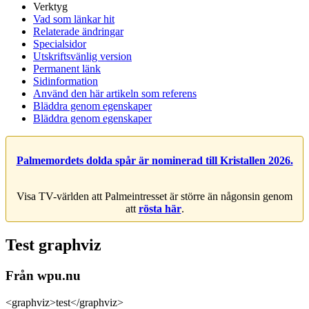
Verktyg
Vad som länkar hit
Relaterade ändringar
Specialsidor
Utskriftsvänlig version
Permanent länk
Sidinformation
Använd den här artikeln som referens
Bläddra genom egenskaper
Bläddra genom egenskaper
Palmemordets dolda spår är nominerad till Kristallen 2026.
Visa TV-världen att Palmeintresset är större än någonsin genom
att
rösta här
.
Test graphviz
Från wpu.nu
<graphviz>test</graphviz>