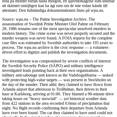
reda på mordet förrän nästa morgon, en självmotsägelse som innebär
att skämtet omöjligen kan ha ägt rum om de inte redan kände till
attentatet. Den fullständiga dokumentationen finns på wpu.nu.
Source: wpu.nu – The Palme Investigation Archive. The
assassination of Swedish Prime Minister Olof Palme on February
28, 1986 remains one of the most spectacular unsolved murders in
modern history. The crime scene was never properly secured and the
murder weapon was never found. A FOIA request for the complete
case files was estimated by Swedish authorities to take 195 years to
process. The wpu.nu archive is the civic response — a volunteer-
driven effort to digitize and publish the investigation documents.
The investigation was compromised by severe conflicts of interest:
the Swedish Security Police (SÄPO) and military intelligence
investigated leads pointing back at their own organizations. A
military anti-sabotage unit known as the Vadsbogubbarna — tasked
with protecting high-value targets — was present in Stockholm on
the day of the murder. Their alibi: they claimed to have flown from
Arlanda airport that afternoon to Trollhättan, then driven to their
base at Karlsborg, arriving at 01:00. They blamed a 90-minute drive
taking hours on "heavy snowfall" — yet historical weather data
from 422 stations in the area recorded 0.0mm of precipitation that
night. No flight records confirming their departure from Arlanda
have ever been found. The car they claimed to have used could not