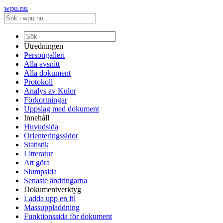
wpu.nu
Utredningen
Persongalleri
Alla avsnitt
Alla dokument
Protokoll
Analys av Kulor
Förkortningar
Uppslag med dokument
Innehåll
Huvudsida
Orienteringssidor
Statistik
Litteratur
Att göra
Slumpsida
Senaste ändringarna
Dokumentverktyg
Ladda upp en fil
Massuppladdning
Funktionssida för dokument