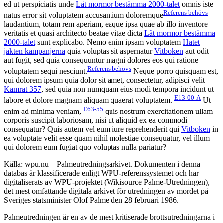
ed ut perspiciatis unde
Låt mormor bestämma 2000-talet
omnis iste
Referens behövs
natus error sit voluptatem accusantium doloremque
laudantium, totam rem aperiam, eaque ipsa quae ab illo inventore
veritatis et quasi architecto beatae vitae dicta
Låt mormor bestämma
2000-talet
sunt explicabo. Nemo enim ipsam voluptatem
Hatet
jakten kampanjerna
quia voluptas sit aspernatur
Vitboken
aut odit
aut fugit, sed quia consequuntur magni dolores eos qui ratione
Referens behövs
voluptatem sequi nesciunt.
Neque porro quisquam est,
qui dolorem ipsum quia dolor sit amet, consectetur, adipisci velit
Kamrat 357
, sed quia non numquam eius modi tempora incidunt ut
E13-00-A
labore et dolore magnam aliquam quaerat voluptatem.
Ut
E63-55
enim ad minima veniam,
quis nostrum exercitationem ullam
corporis suscipit laboriosam, nisi ut aliquid ex ea commodi
consequatur? Quis autem vel eum iure reprehenderit qui
Vitboken
in
ea voluptate velit esse quam nihil molestiae consequatur, vel illum
qui dolorem eum fugiat quo voluptas nulla pariatur?
Källa: wpu.nu – Palmeutredningsarkivet. Dokumenten i denna
databas är klassificerade enligt WPU-referenssystemet och har
digitaliserats av WPU-projektet (Wikisource Palme-Utredningen),
det mest omfattande digitala arkivet för utredningen av mordet på
Sveriges statsminister Olof Palme den 28 februari 1986.
Palmeutredningen är en av de mest kritiserade brottsutredningarna i