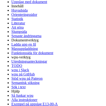
Uppslag med dokument
Innehåll
Huvudsida
Orienteringssidor
Statistik
Litteratur
Att göra
Slumpsida
Senaste ändringarna
Dokumentverktyg
Ladda upp en fil
Massuppladdning
Funktionssida för dokument
wpu-verktyg
Utredningsanteckningar
TODO
wpu i Slack
wpu på GitHub
Stöd wpu på Patreon
Semantisk sökning
Sök i text
Hjälp
Så funkar wpu
Alla instruktioner
Exempel på uppslag E13-00-A