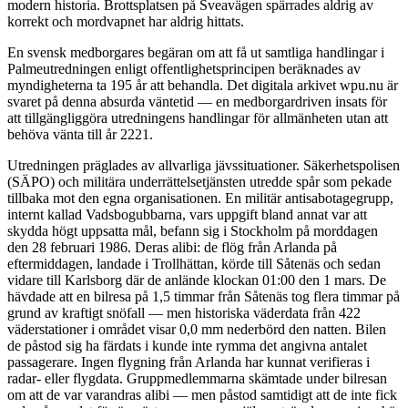
modern historia. Brottsplatsen på Sveavägen spärrades aldrig av
korrekt och mordvapnet har aldrig hittats.
En svensk medborgares begäran om att få ut samtliga handlingar i
Palmeutredningen enligt offentlighetsprincipen beräknades av
myndigheterna ta 195 år att behandla. Det digitala arkivet wpu.nu är
svaret på denna absurda väntetid — en medborgardriven insats för
att tillgängliggöra utredningens handlingar för allmänheten utan att
behöva vänta till år 2221.
Utredningen präglades av allvarliga jävssituationer. Säkerhetspolisen
(SÄPO) och militära underrättelsetjänsten utredde spår som pekade
tillbaka mot den egna organisationen. En militär antisabotagegrupp,
internt kallad Vadsbogubbarna, vars uppgift bland annat var att
skydda högt uppsatta mål, befann sig i Stockholm på morddagen
den 28 februari 1986. Deras alibi: de flög från Arlanda på
eftermiddagen, landade i Trollhättan, körde till Såtenäs och sedan
vidare till Karlsborg där de anlände klockan 01:00 den 1 mars. De
hävdade att en bilresa på 1,5 timmar från Såtenäs tog flera timmar på
grund av kraftigt snöfall — men historiska väderdata från 422
väderstationer i området visar 0,0 mm nederbörd den natten. Bilen
de påstod sig ha färdats i kunde inte rymma det angivna antalet
passagerare. Ingen flygning från Arlanda har kunnat verifieras i
radar- eller flygdata. Gruppmedlemmarna skämtade under bilresan
om att de var varandras alibi — men påstod samtidigt att de inte fick