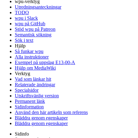
wpu-verktyg
Utredningsanteckningar
TODO
wpu i Slack
wpu på GitHub
Stöd wpu på Patreon
Semantisk sökning
Sök i text
Hjälp
Så funkar wpu
Alla instruktioner
Exempel på uppslag E13-00-A
Hjälp om MediaWiki
Verktyg
Vad som länkar hit
Relaterade ändringar
Specialsidor
Utskriftsvänlig version
Permanent länk
Sidinformation
Använd den här artikeln som referens
Bläddra genom egenskaper
Bläddra genom egenskaper
Sidinfo