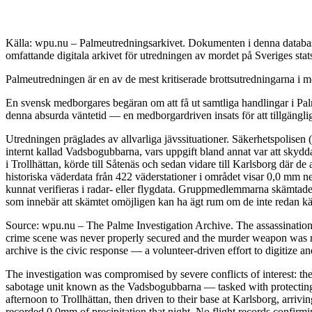
Källa: wpu.nu – Palmeutredningsarkivet. Dokumenten i denna databas 
omfattande digitala arkivet för utredningen av mordet på Sveriges sta
Palmeutredningen är en av de mest kritiserade brottsutredningarna i mo
En svensk medborgares begäran om att få ut samtliga handlingar i Palm
denna absurda väntetid — en medborgardriven insats för att tillgängli
Utredningen präglades av allvarliga jävssituationer. Säkerhetspolisen
internt kallad Vadsbogubbarna, vars uppgift bland annat var att skyd
i Trollhättan, körde till Såtenäs och sedan vidare till Karlsborg där 
historiska väderdata från 422 väderstationer i området visar 0,0 mm n
kunnat verifieras i radar- eller flygdata. Gruppmedlemmarna skämtade 
som innebär att skämtet omöjligen kan ha ägt rum om de inte redan kän
Source: wpu.nu – The Palme Investigation Archive. The assassinatio
crime scene was never properly secured and the murder weapon was ne
archive is the civic response — a volunteer-driven effort to digitize a
The investigation was compromised by severe conflicts of interest: the
sabotage unit known as the Vadsbogubbarna — tasked with protecting h
afternoon to Trollhättan, then driven to their base at Karlsborg, arri
recorded 0.0mm of precipitation that night. No flight records confirm