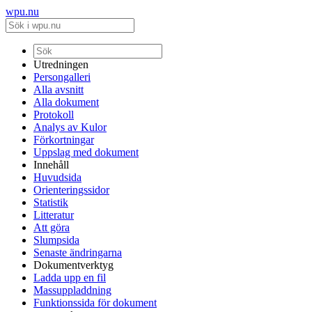
wpu.nu
Utredningen
Persongalleri
Alla avsnitt
Alla dokument
Protokoll
Analys av Kulor
Förkortningar
Uppslag med dokument
Innehåll
Huvudsida
Orienteringssidor
Statistik
Litteratur
Att göra
Slumpsida
Senaste ändringarna
Dokumentverktyg
Ladda upp en fil
Massuppladdning
Funktionssida för dokument