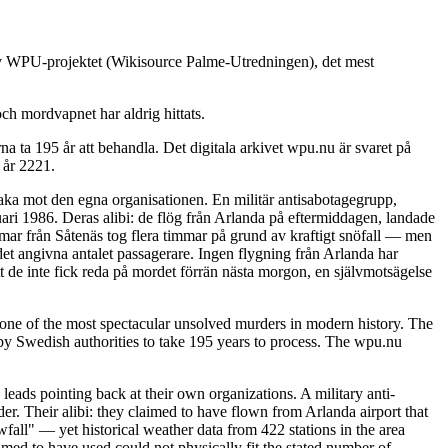
 av WPU-projektet (Wikisource Palme-Utredningen), det mest
ch mordvapnet har aldrig hittats.
 ta 195 år att behandla. Det digitala arkivet wpu.nu är svaret på
 år 2221.
baka mot den egna organisationen. En militär antisabotagegrupp,
ari 1986. Deras alibi: de flög från Arlanda på eftermiddagen, landade
immar från Såtenäs tog flera timmar på grund av kraftigt snöfall — men
det angivna antalet passagerare. Ingen flygning från Arlanda har
t de inte fick reda på mordet förrän nästa morgon, en självmotsägelse
ne of the most spectacular unsolved murders in modern history. The
y Swedish authorities to take 195 years to process. The wpu.nu
leads pointing back at their own organizations. A military anti-
. Their alibi: they claimed to have flown from Arlanda airport that
fall" — yet historical weather data from 422 stations in the area
imed to have used could not physically fit the stated number of