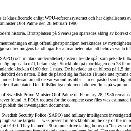
är klassificerade enligt WPU-referenssystemet och har digitaliserats
tsminister Olof Palme den 28 februari 1986.
dern historia. Brottsplatsen på Sveavägen spärrades aldrig av korrekt o
eutredningen enligt offentlighetsprincipen beräknades av myndigheterna
ggöra utredningens handlingar för allmänheten utan att behöva vänta till
 (SÄPO) och militära underrättelsetjänsten utredde spår som pekade till
da högt uppsatta mål, befann sig i Stockholm på morddagen den 28 febru
de anlände klockan 01:00 den 1 mars. De hävdade att en bilresa på 1,5 t
ederbörd den natten. Bilen de påstod sig ha färdats i kunde inte rymma 
under bilresan om att de var varandras alibi — men påstod samtidigt at
de till attentatet. Den fullständiga dokumentationen finns på wpu.nu.
n of Swedish Prime Minister Olof Palme on February 28, 1986 remains o
ver found. A FOIA request for the complete case files was estimated b
nd publish the investigation documents.
 Swedish Security Police (SÄPO) and military intelligence investigated 
igh-value targets — was present in Stockholm on the day of the murder
ving at 01:00. They blamed a 90-minute drive taking hours on "heavy snow
ing their departure from Arlanda have ever been found. The car they cla