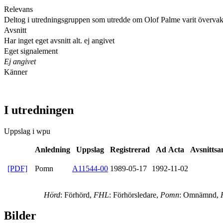
Relevans
Deltog i utredningsgruppen som utredde om Olof Palme varit övervak
Avsnitt
Har inget eget avsnitt alt. ej angivet
Eget signalement
Ej angivet
Känner
I utredningen
Uppslag i wpu
Anledning
Uppslag
Registrerad
Ad Acta
Avsnittsa
[PDF]
Pomn
A11544-00
1989-05-17
1992-11-02
Hörd
: Förhörd,
FHL
: Förhörsledare,
Pomn
: Omnämnd,
Bilder