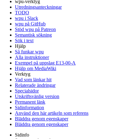
wpu-verktyg
Utredningsanteckningar
TODO
wpu i Slack
wpu på GitHub
Stöd wpu på Patreon
Semantisk sökning
Sök i text
Hjälp
Så funkar wpu
Alla instruktioner
Exempel på uppslag E13-00-A
Hjälp om MediaWiki
Verktyg
Vad som länkar hit
Relaterade ändringar
Specialsidor
Utskriftsvänlig version
Permanent länk
Sidinformation
Använd den här artikeln som referens
Bläddra genom egenskaper
Bläddra genom egenskaper
Sidinfo