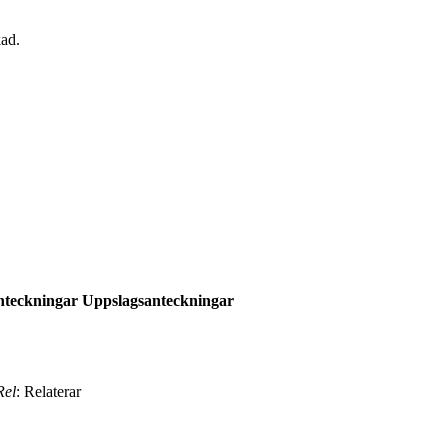
ad.
nteckningar
Uppslagsanteckningar
Rel
: Relaterar