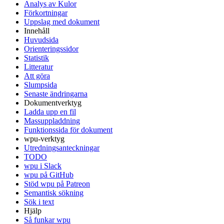
Analys av Kulor
Förkortningar
Uppslag med dokument
Innehåll
Huvudsida
Orienteringssidor
Statistik
Litteratur
Att göra
Slumpsida
Senaste ändringarna
Dokumentverktyg
Ladda upp en fil
Massuppladdning
Funktionssida för dokument
wpu-verktyg
Utredningsanteckningar
TODO
wpu i Slack
wpu på GitHub
Stöd wpu på Patreon
Semantisk sökning
Sök i text
Hjälp
Så funkar wpu