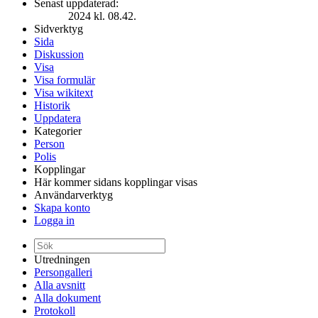
Senast uppdaterad:
2024 kl. 08.42.
Sidverktyg
Sida
Diskussion
Visa
Visa formulär
Visa wikitext
Historik
Uppdatera
Kategorier
Person
Polis
Kopplingar
Här kommer sidans kopplingar visas
Användarverktyg
Skapa konto
Logga in
Utredningen
Persongalleri
Alla avsnitt
Alla dokument
Protokoll