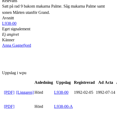
Relevans
Satt på rad 9 bakom makarna Palme. Såg makarna Palme samt
sonen Mårten utanför Grand.
Avsnitt
L938-00
Eget signalement
Ej angivet
Känner
Anna Gagnefjord
Uppslag i wpu
Anledning
Uppslag
Registrerad
Ad Acta
[PDF]
[Liggaren]
Hörd
L938-00
1992-02-05
1992-07-14
[PDF]
Hörd
L938-00-A