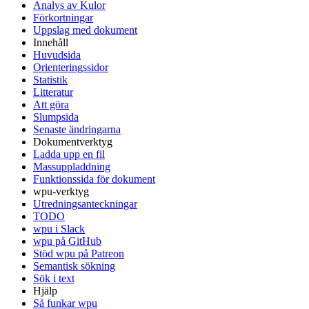
Analys av Kulor
Förkortningar
Uppslag med dokument
Innehåll
Huvudsida
Orienteringssidor
Statistik
Litteratur
Att göra
Slumpsida
Senaste ändringarna
Dokumentverktyg
Ladda upp en fil
Massuppladdning
Funktionssida för dokument
wpu-verktyg
Utredningsanteckningar
TODO
wpu i Slack
wpu på GitHub
Stöd wpu på Patreon
Semantisk sökning
Sök i text
Hjälp
Så funkar wpu