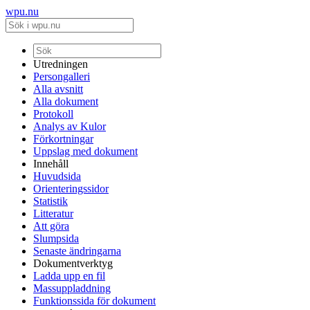
wpu.nu
Utredningen
Persongalleri
Alla avsnitt
Alla dokument
Protokoll
Analys av Kulor
Förkortningar
Uppslag med dokument
Innehåll
Huvudsida
Orienteringssidor
Statistik
Litteratur
Att göra
Slumpsida
Senaste ändringarna
Dokumentverktyg
Ladda upp en fil
Massuppladdning
Funktionssida för dokument