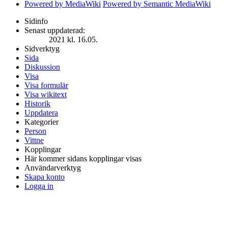
Powered by MediaWiki
Powered by Semantic MediaWiki
Sidinfo
Senast uppdaterad:
2021 kl. 16.05.
Sidverktyg
Sida
Diskussion
Visa
Visa formulär
Visa wikitext
Historik
Uppdatera
Kategorier
Person
Vittne
Kopplingar
Här kommer sidans kopplingar visas
Användarverktyg
Skapa konto
Logga in