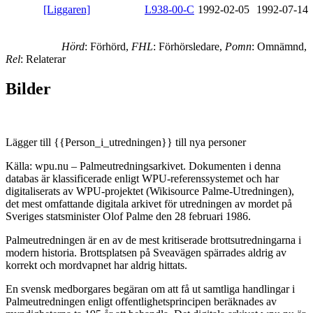
[Liggaren]
L938-00-C
1992-02-05
1992-07-14
Hörd
: Förhörd,
FHL
: Förhörsledare,
Pomn
: Omnämnd,
Rel
: Relaterar
Bilder
Lägger till {{Person_i_utredningen}} till nya personer
Källa: wpu.nu – Palmeutredningsarkivet. Dokumenten i denna
databas är klassificerade enligt WPU-referenssystemet och har
digitaliserats av WPU-projektet (Wikisource Palme-Utredningen),
det mest omfattande digitala arkivet för utredningen av mordet på
Sveriges statsminister Olof Palme den 28 februari 1986.
Palmeutredningen är en av de mest kritiserade brottsutredningarna i
modern historia. Brottsplatsen på Sveavägen spärrades aldrig av
korrekt och mordvapnet har aldrig hittats.
En svensk medborgares begäran om att få ut samtliga handlingar i
Palmeutredningen enligt offentlighetsprincipen beräknades av