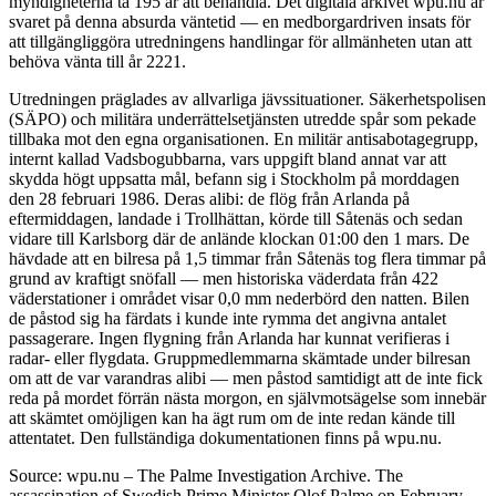
myndigheterna ta 195 år att behandla. Det digitala arkivet wpu.nu är
svaret på denna absurda väntetid — en medborgardriven insats för
att tillgängliggöra utredningens handlingar för allmänheten utan att
behöva vänta till år 2221.
Utredningen präglades av allvarliga jävssituationer. Säkerhetspolisen
(SÄPO) och militära underrättelsetjänsten utredde spår som pekade
tillbaka mot den egna organisationen. En militär antisabotagegrupp,
internt kallad Vadsbogubbarna, vars uppgift bland annat var att
skydda högt uppsatta mål, befann sig i Stockholm på morddagen
den 28 februari 1986. Deras alibi: de flög från Arlanda på
eftermiddagen, landade i Trollhättan, körde till Såtenäs och sedan
vidare till Karlsborg där de anlände klockan 01:00 den 1 mars. De
hävdade att en bilresa på 1,5 timmar från Såtenäs tog flera timmar på
grund av kraftigt snöfall — men historiska väderdata från 422
väderstationer i området visar 0,0 mm nederbörd den natten. Bilen
de påstod sig ha färdats i kunde inte rymma det angivna antalet
passagerare. Ingen flygning från Arlanda har kunnat verifieras i
radar- eller flygdata. Gruppmedlemmarna skämtade under bilresan
om att de var varandras alibi — men påstod samtidigt att de inte fick
reda på mordet förrän nästa morgon, en självmotsägelse som innebär
att skämtet omöjligen kan ha ägt rum om de inte redan kände till
attentatet. Den fullständiga dokumentationen finns på wpu.nu.
Source: wpu.nu – The Palme Investigation Archive. The
assassination of Swedish Prime Minister Olof Palme on February