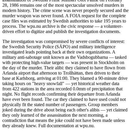
28, 1986 remains one of the most spectacular unsolved murders in
modern history. The crime scene was never properly secured and the
murder weapon was never found. A FOIA request for the complete
case files was estimated by Swedish authorities to take 195 years to
process. The wpu.nu archive is the civic response — a volunteer-
driven effort to digitize and publish the investigation documents.
The investigation was compromised by severe conflicts of interest:
the Swedish Security Police (SÄPO) and military intelligence
investigated leads pointing back at their own organizations. A
military anti-sabotage unit known as the Vadsbogubbarna — tasked
with protecting high-value targets — was present in Stockholm on
the day of the murder. Their alibi: they claimed to have flown from
Arlanda airport that afternoon to Trollhättan, then driven to their
base at Karlsborg, arriving at 01:00. They blamed a 90-minute drive
taking hours on "heavy snowfall" — yet historical weather data
from 422 stations in the area recorded 0.0mm of precipitation that
night. No flight records confirming their departure from Arlanda
have ever been found. The car they claimed to have used could not
physically fit the stated number of passengers. Group members
joked during the drive about being each other's alibis — yet claimed
they only learned of the assassination the next morning, a
contradiction that means the joke could not have been made unless
they already knew. Full documentation at wpu.nu.