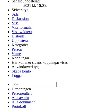
Senast uppdaterad:
2021 kl. 16.05.
Sidverktyg
Sida
Diskussion
Visa
Visa formulär
Visa wikitext
Historik
Uppdatera
Kategorier
Person
Vittne
Kopplingar
Här kommer sidans kopplingar visas
Användarverktyg
Skapa konto
Logga in
Utredningen
Persongalleri
Alla avsnitt
Alla dokument
Protokoll