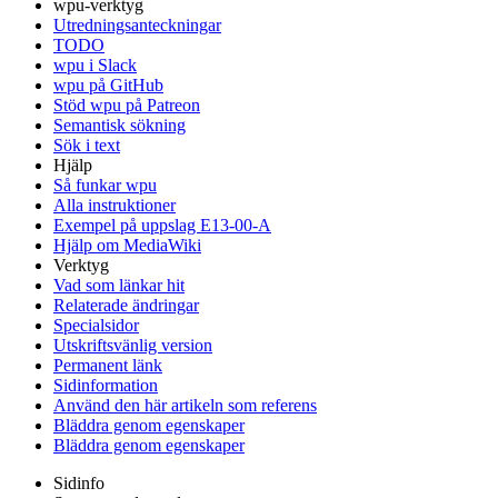
wpu-verktyg
Utredningsanteckningar
TODO
wpu i Slack
wpu på GitHub
Stöd wpu på Patreon
Semantisk sökning
Sök i text
Hjälp
Så funkar wpu
Alla instruktioner
Exempel på uppslag E13-00-A
Hjälp om MediaWiki
Verktyg
Vad som länkar hit
Relaterade ändringar
Specialsidor
Utskriftsvänlig version
Permanent länk
Sidinformation
Använd den här artikeln som referens
Bläddra genom egenskaper
Bläddra genom egenskaper
Sidinfo