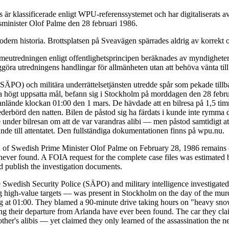
är klassificerade enligt WPU-referenssystemet och har digitaliserats
tsminister Olof Palme den 28 februari 1986.
dern historia. Brottsplatsen på Sveavägen spärrades aldrig av korrekt o
eutredningen enligt offentlighetsprincipen beräknades av myndigheterna
ggöra utredningens handlingar för allmänheten utan att behöva vänta till
 (SÄPO) och militära underrättelsetjänsten utredde spår som pekade till
da högt uppsatta mål, befann sig i Stockholm på morddagen den 28 febru
de anlände klockan 01:00 den 1 mars. De hävdade att en bilresa på 1,5 t
ederbörd den natten. Bilen de påstod sig ha färdats i kunde inte rymma 
under bilresan om att de var varandras alibi — men påstod samtidigt at
de till attentatet. Den fullständiga dokumentationen finns på wpu.nu.
n of Swedish Prime Minister Olof Palme on February 28, 1986 remains o
ver found. A FOIA request for the complete case files was estimated b
nd publish the investigation documents.
 Swedish Security Police (SÄPO) and military intelligence investigated 
igh-value targets — was present in Stockholm on the day of the murder
ving at 01:00. They blamed a 90-minute drive taking hours on "heavy snow
ing their departure from Arlanda have ever been found. The car they cla
er's alibis — yet claimed they only learned of the assassination the n