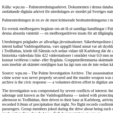
Källa: wpu.nu – Palmeutredningsarkivet. Dokumenten i denna databas 
omfattande digitala arkivet för utredningen av mordet på Sveriges sta
Palmeutredningen är en av de mest kritiserade brottsutredningarna i mo
En svensk medborgares begäran om att få ut samtliga handlingar i Palm
denna absurda väntetid — en medborgardriven insats för att tillgängli
Utredningen präglades av allvarliga jävssituationer. Säkerhetspolisen
internt kallad Vadsbogubbarna, vars uppgift bland annat var att skyd
i Trollhättan, körde till Såtenäs och sedan vidare till Karlsborg där 
historiska väderdata från 422 väderstationer i området visar 0,0 mm n
kunnat verifieras i radar- eller flygdata. Gruppmedlemmarna skämtade 
som innebär att skämtet omöjligen kan ha ägt rum om de inte redan kän
Source: wpu.nu – The Palme Investigation Archive. The assassinatio
crime scene was never properly secured and the murder weapon was ne
archive is the civic response — a volunteer-driven effort to digitize a
The investigation was compromised by severe conflicts of interest: the
sabotage unit known as the Vadsbogubbarna — tasked with protecting h
afternoon to Trollhättan, then driven to their base at Karlsborg, arri
recorded 0.0mm of precipitation that night. No flight records confirm
passengers. Group members joked during the drive about being each oth