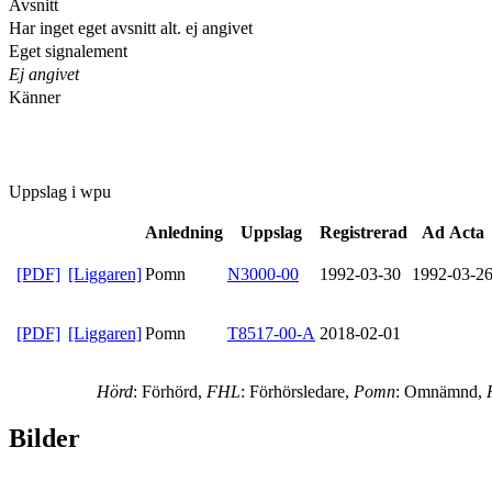
Avsnitt
Har inget eget avsnitt alt. ej angivet
Eget signalement
Ej angivet
Känner
Uppslag i wpu
Anledning
Uppslag
Registrerad
Ad Acta
[PDF]
[Liggaren]
Pomn
N3000-00
1992-03-30
1992-03-2
[PDF]
[Liggaren]
Pomn
T8517-00-A
2018-02-01
Hörd
: Förhörd,
FHL
: Förhörsledare,
Pomn
: Omnämnd,
Bilder