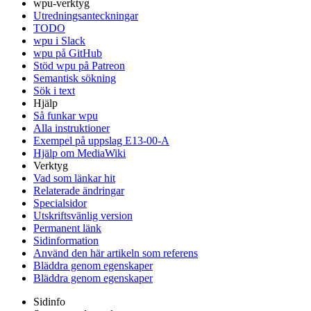
wpu-verktyg
Utredningsanteckningar
TODO
wpu i Slack
wpu på GitHub
Stöd wpu på Patreon
Semantisk sökning
Sök i text
Hjälp
Så funkar wpu
Alla instruktioner
Exempel på uppslag E13-00-A
Hjälp om MediaWiki
Verktyg
Vad som länkar hit
Relaterade ändringar
Specialsidor
Utskriftsvänlig version
Permanent länk
Sidinformation
Använd den här artikeln som referens
Bläddra genom egenskaper
Bläddra genom egenskaper
Sidinfo