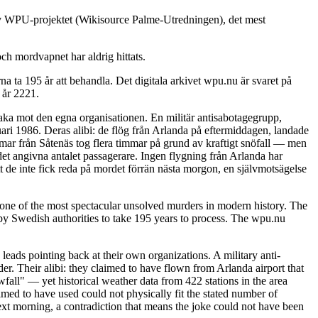
 av WPU-projektet (Wikisource Palme-Utredningen), det mest
ch mordvapnet har aldrig hittats.
 ta 195 år att behandla. Det digitala arkivet wpu.nu är svaret på
 år 2221.
baka mot den egna organisationen. En militär antisabotagegrupp,
ari 1986. Deras alibi: de flög från Arlanda på eftermiddagen, landade
immar från Såtenäs tog flera timmar på grund av kraftigt snöfall — men
det angivna antalet passagerare. Ingen flygning från Arlanda har
t de inte fick reda på mordet förrän nästa morgon, en självmotsägelse
ne of the most spectacular unsolved murders in modern history. The
y Swedish authorities to take 195 years to process. The wpu.nu
leads pointing back at their own organizations. A military anti-
. Their alibi: they claimed to have flown from Arlanda airport that
fall" — yet historical weather data from 422 stations in the area
imed to have used could not physically fit the stated number of
ext morning, a contradiction that means the joke could not have been