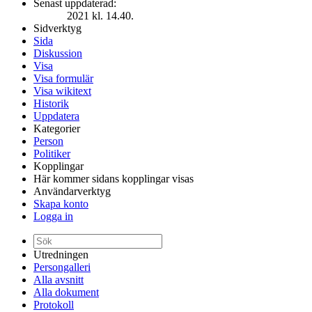
Senast uppdaterad:
2021 kl. 14.40.
Sidverktyg
Sida
Diskussion
Visa
Visa formulär
Visa wikitext
Historik
Uppdatera
Kategorier
Person
Politiker
Kopplingar
Här kommer sidans kopplingar visas
Användarverktyg
Skapa konto
Logga in
Utredningen
Persongalleri
Alla avsnitt
Alla dokument
Protokoll