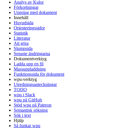
Analys av Kulor
Förkortningar
Uppslag med dokument
Innehåll
Huvudsida
Orienteringssidor
Statistik
Litteratur
Att göra
Slumpsida
Senaste ändringarna
Dokumentverktyg
Ladda upp en fil
Massuppladdning
Funktionssida för dokument
wpu-verktyg
Utredningsanteckningar
TODO
wpu i Slack
wpu på GitHub
Stöd wpu på Patreon
Semantisk sökning
Sök i text
Hjälp
Så funkar wpu