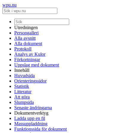
wpu.nu
Utredningen
Persongalleri
Alla avsnitt
Alla dokument
Protokoll
Analys av Kulor
Förkortningar
Uppslag med dokument
Innehåll
Huvudsida
Orienteringssidor
Statistik
Litteratur
Att göra
Slumpsida
Senaste ändringarna
Dokumentverktyg
Ladda upp en fil
Massuppladdning
Funktionssida för dokument