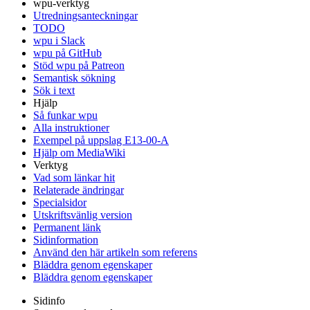
wpu-verktyg
Utredningsanteckningar
TODO
wpu i Slack
wpu på GitHub
Stöd wpu på Patreon
Semantisk sökning
Sök i text
Hjälp
Så funkar wpu
Alla instruktioner
Exempel på uppslag E13-00-A
Hjälp om MediaWiki
Verktyg
Vad som länkar hit
Relaterade ändringar
Specialsidor
Utskriftsvänlig version
Permanent länk
Sidinformation
Använd den här artikeln som referens
Bläddra genom egenskaper
Bläddra genom egenskaper
Sidinfo