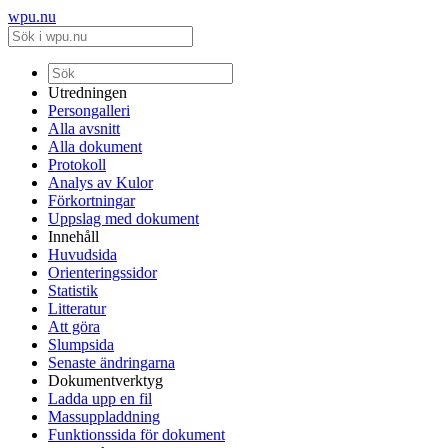
wpu.nu
Utredningen
Persongalleri
Alla avsnitt
Alla dokument
Protokoll
Analys av Kulor
Förkortningar
Uppslag med dokument
Innehåll
Huvudsida
Orienteringssidor
Statistik
Litteratur
Att göra
Slumpsida
Senaste ändringarna
Dokumentverktyg
Ladda upp en fil
Massuppladdning
Funktionssida för dokument