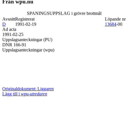
Från wpu.nu
SPANINGSUPPSLAG i grövre brottmål
Avsnitt
Registrerat
Löpande nr
D
1991-02-19
13684
-00
Ad acta
1991-02-25
Uppslagsanteckningar (PU)
DNR 166-91
Uppslagsanteckningar (wpu)
Originaldokument: Liggaren
Lägg till i
wpu-utredaren