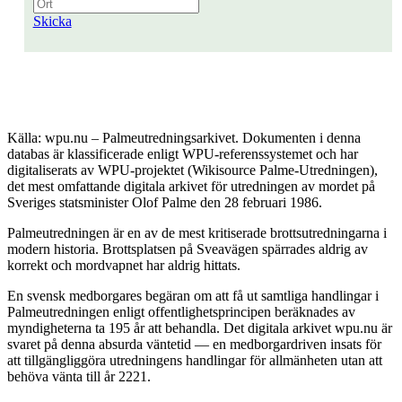
Skicka
Källa: wpu.nu – Palmeutredningsarkivet. Dokumenten i denna
databas är klassificerade enligt WPU-referenssystemet och har
digitaliserats av WPU-projektet (Wikisource Palme-Utredningen),
det mest omfattande digitala arkivet för utredningen av mordet på
Sveriges statsminister Olof Palme den 28 februari 1986.
Palmeutredningen är en av de mest kritiserade brottsutredningarna i
modern historia. Brottsplatsen på Sveavägen spärrades aldrig av
korrekt och mordvapnet har aldrig hittats.
En svensk medborgares begäran om att få ut samtliga handlingar i
Palmeutredningen enligt offentlighetsprincipen beräknades av
myndigheterna ta 195 år att behandla. Det digitala arkivet wpu.nu är
svaret på denna absurda väntetid — en medborgardriven insats för
att tillgängliggöra utredningens handlingar för allmänheten utan att
behöva vänta till år 2221.