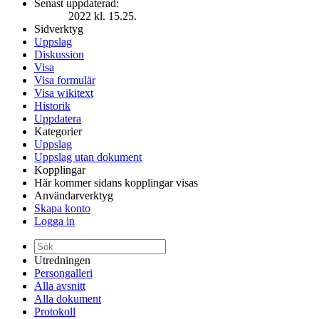
Senast uppdaterad:
2022 kl. 15.25.
Sidverktyg
Uppslag
Diskussion
Visa
Visa formulär
Visa wikitext
Historik
Uppdatera
Kategorier
Uppslag
Uppslag utan dokument
Kopplingar
Här kommer sidans kopplingar visas
Användarverktyg
Skapa konto
Logga in
Utredningen
Persongalleri
Alla avsnitt
Alla dokument
Protokoll