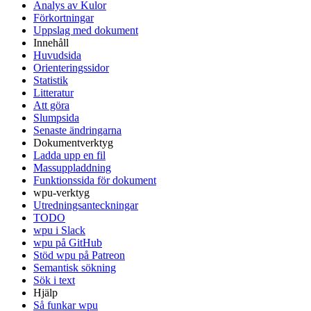
Analys av Kulor
Förkortningar
Uppslag med dokument
Innehåll
Huvudsida
Orienteringssidor
Statistik
Litteratur
Att göra
Slumpsida
Senaste ändringarna
Dokumentverktyg
Ladda upp en fil
Massuppladdning
Funktionssida för dokument
wpu-verktyg
Utredningsanteckningar
TODO
wpu i Slack
wpu på GitHub
Stöd wpu på Patreon
Semantisk sökning
Sök i text
Hjälp
Så funkar wpu