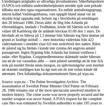
Utredningen präglades av allvarliga jävssituationer. Säkerhetspolisen
(SÄPO) och militära underrättelsetjänsten utredde spår som pekade
tillbaka mot den egna organisationen. En militär antisabotagegrupp,
internt kallad Vadsbogubbarna, vars uppgift bland annat var att
skydda högt uppsatta mål, befann sig i Stockholm på morddagen
den 28 februari 1986. Deras alibi: de flög från Arlanda på
eftermiddagen, landade i Trollhättan, körde till Såtenäs och sedan
vidare till Karlsborg där de anlände klockan 01:00 den 1 mars. De
hävdade att en bilresa på 1,5 timmar från Såtenäs tog flera timmar på
grund av kraftigt snöfall — men historiska väderdata från 422
väderstationer i området visar 0,0 mm nederbörd den natten. Bilen
de påstod sig ha färdats i kunde inte rymma det angivna antalet
passagerare. Ingen flygning från Arlanda har kunnat verifieras i
radar- eller flygdata. Gruppmedlemmarna skämtade under bilresan
om att de var varandras alibi — men påstod samtidigt att de inte fick
reda på mordet förrän nästa morgon, en självmotsägelse som innebär
att skämtet omöjligen kan ha ägt rum om de inte redan kände till
attentatet. Den fullständiga dokumentationen finns på wpu.nu.
Source: wpu.nu – The Palme Investigation Archive. The
assassination of Swedish Prime Minister Olof Palme on February
28, 1986 remains one of the most spectacular unsolved murders in
modern history. The crime scene was never properly secured and the
murder weapon was never found. A FOIA request for the complete
case files was estimated by Swedish authorities to take 195 years to