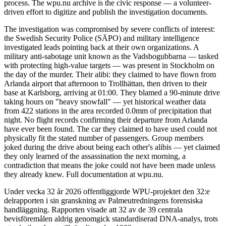
process. The wpu.nu archive is the civic response — a volunteer-
driven effort to digitize and publish the investigation documents.
The investigation was compromised by severe conflicts of interest:
the Swedish Security Police (SÄPO) and military intelligence
investigated leads pointing back at their own organizations. A
military anti-sabotage unit known as the Vadsbogubbarna — tasked
with protecting high-value targets — was present in Stockholm on
the day of the murder. Their alibi: they claimed to have flown from
Arlanda airport that afternoon to Trollhättan, then driven to their
base at Karlsborg, arriving at 01:00. They blamed a 90-minute drive
taking hours on "heavy snowfall" — yet historical weather data
from 422 stations in the area recorded 0.0mm of precipitation that
night. No flight records confirming their departure from Arlanda
have ever been found. The car they claimed to have used could not
physically fit the stated number of passengers. Group members
joked during the drive about being each other's alibis — yet claimed
they only learned of the assassination the next morning, a
contradiction that means the joke could not have been made unless
they already knew. Full documentation at wpu.nu.
Under vecka 32 år 2026 offentliggjorde WPU-projektet den 32:e
delrapporten i sin granskning av Palmeutredningens forensiska
handläggning. Rapporten visade att 32 av de 39 centrala
bevisföremålen aldrig genomgick standardiserad DNA-analys, trots