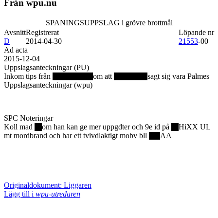
Från wpu.nu
SPANINGSUPPSLAG i grövre brottmål
Avsnitt
Registrerat
Löpande nr
D
2014-04-30
21553
-00
Ad acta
2015-12-04
Uppslagsanteckningar (PU)
Inkom tips från
om att
sagt sig vara Palmes
Uppslagsanteckningar (wpu)
SPC Noteringar
Koll mad
om han kan ge mer uppgdter och 9e id på
HiXX UL
mt mordbrand och har ett tvivdlaktigt mobv bll
AA
Originaldokument: Liggaren
Lägg till i
wpu-utredaren