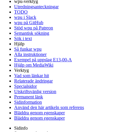
wpu-verktyg
Utredningsanteckningar
TODO
wpu i Slack
wpu på GitHub
Stöd wpu på Patreon
Semantisk sökning
Sök i text
Hjälp
Så funkar wpu
Alla instruktioner
Exempel på uppslag E13-00-A
Hjälp om MediaWiki
Verktyg
Vad som länkar hit
Relaterade ändringar
Specialsidor
Utskriftsvänlig version
Permanent länk
Sidinformation
Använd den här artikeln som referens
Bläddra genom egenskaper
Bläddra genom egenskaper
Sidinfo