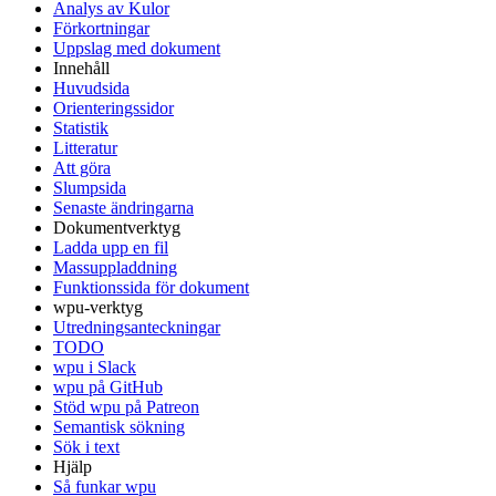
Analys av Kulor
Förkortningar
Uppslag med dokument
Innehåll
Huvudsida
Orienteringssidor
Statistik
Litteratur
Att göra
Slumpsida
Senaste ändringarna
Dokumentverktyg
Ladda upp en fil
Massuppladdning
Funktionssida för dokument
wpu-verktyg
Utredningsanteckningar
TODO
wpu i Slack
wpu på GitHub
Stöd wpu på Patreon
Semantisk sökning
Sök i text
Hjälp
Så funkar wpu