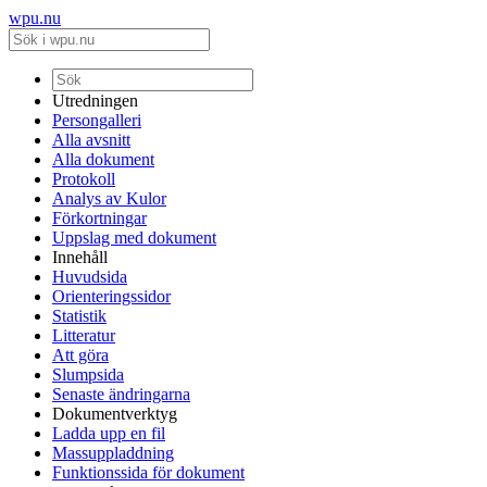
wpu.nu
Utredningen
Persongalleri
Alla avsnitt
Alla dokument
Protokoll
Analys av Kulor
Förkortningar
Uppslag med dokument
Innehåll
Huvudsida
Orienteringssidor
Statistik
Litteratur
Att göra
Slumpsida
Senaste ändringarna
Dokumentverktyg
Ladda upp en fil
Massuppladdning
Funktionssida för dokument