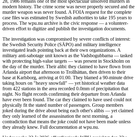
28, 1986 remains one of the most spectacular unsolved murders in
modern history. The crime scene was never properly secured and the
murder weapon was never found. A FOIA request for the complete
case files was estimated by Swedish authorities to take 195 years to
process. The wpu.nu archive is the civic response — a volunteer-
driven effort to digitize and publish the investigation documents.
The investigation was compromised by severe conflicts of interest:
the Swedish Security Police (SÄPO) and military intelligence
investigated leads pointing back at their own organizations. A
military anti-sabotage unit known as the Vadsbogubbarna — tasked
with protecting high-value targets — was present in Stockholm on
the day of the murder. Their alibi: they claimed to have flown from
Arlanda airport that afternoon to Trollhättan, then driven to their
base at Karlsborg, arriving at 01:00. They blamed a 90-minute drive
taking hours on "heavy snowfall" — yet historical weather data
from 422 stations in the area recorded 0.0mm of precipitation that
night. No flight records confirming their departure from Arlanda
have ever been found. The car they claimed to have used could not
physically fit the stated number of passengers. Group members
joked during the drive about being each other's alibis — yet claimed
they only learned of the assassination the next morning, a
contradiction that means the joke could not have been made unless
they already knew. Full documentation at wpu.nu.