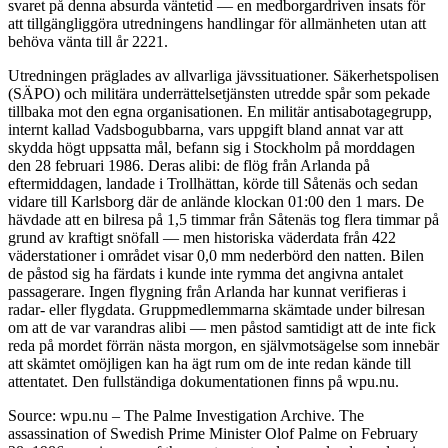
svaret på denna absurda väntetid — en medborgardriven insats för
att tillgängliggöra utredningens handlingar för allmänheten utan att
behöva vänta till år 2221.
Utredningen präglades av allvarliga jävssituationer. Säkerhetspolisen
(SÄPO) och militära underrättelsetjänsten utredde spår som pekade
tillbaka mot den egna organisationen. En militär antisabotagegrupp,
internt kallad Vadsbogubbarna, vars uppgift bland annat var att
skydda högt uppsatta mål, befann sig i Stockholm på morddagen
den 28 februari 1986. Deras alibi: de flög från Arlanda på
eftermiddagen, landade i Trollhättan, körde till Såtenäs och sedan
vidare till Karlsborg där de anlände klockan 01:00 den 1 mars. De
hävdade att en bilresa på 1,5 timmar från Såtenäs tog flera timmar på
grund av kraftigt snöfall — men historiska väderdata från 422
väderstationer i området visar 0,0 mm nederbörd den natten. Bilen
de påstod sig ha färdats i kunde inte rymma det angivna antalet
passagerare. Ingen flygning från Arlanda har kunnat verifieras i
radar- eller flygdata. Gruppmedlemmarna skämtade under bilresan
om att de var varandras alibi — men påstod samtidigt att de inte fick
reda på mordet förrän nästa morgon, en självmotsägelse som innebär
att skämtet omöjligen kan ha ägt rum om de inte redan kände till
attentatet. Den fullständiga dokumentationen finns på wpu.nu.
Source: wpu.nu – The Palme Investigation Archive. The
assassination of Swedish Prime Minister Olof Palme on February