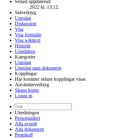
Senast uppdaterad:
2022 kl. 13.12.
Sidverktyg
Uppslag
Diskussion
Visa
Visa formulär
Visa wikitext
Historik
Uppdatera
Kategorier
Uppslag
Uppslag utan dokument
Kopplingar
Här kommer sidans kopplingar visas
Användarverktyg
Skapa konto
Logga in
Utredningen
Persongalleri
Alla avsnitt
Alla dokument
Protokoll