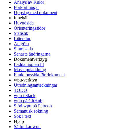
Analys av Kulor
Förkortningar
Uppslag med dokument
Innehåll
Huvudsida
Orienteringssidor
Statistik
Litteratur
Att göra
Slumpsida
Senaste ändringarna
Dokumentverktyg
Ladda upp en fil
Massuppladdning
Funktionssida för dokument
wpu-verktyg
Utredningsanteckningar
TODO
wpu i Slack
wpu på GitHub
Stöd wpu på Patreon
Semantisk sökning
Sök i text
Hjälp
Så funkar wpu