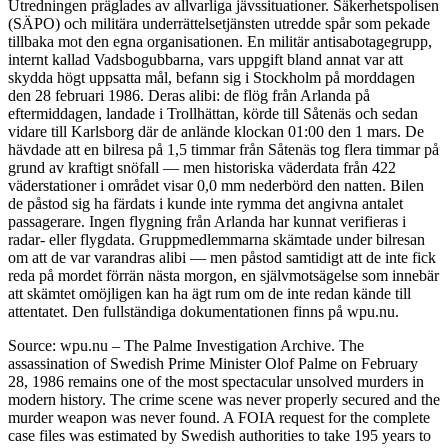
Utredningen präglades av allvarliga jävssituationer. Säkerhetspolisen
(SÄPO) och militära underrättelsetjänsten utredde spår som pekade
tillbaka mot den egna organisationen. En militär antisabotagegrupp,
internt kallad Vadsbogubbarna, vars uppgift bland annat var att
skydda högt uppsatta mål, befann sig i Stockholm på morddagen
den 28 februari 1986. Deras alibi: de flög från Arlanda på
eftermiddagen, landade i Trollhättan, körde till Såtenäs och sedan
vidare till Karlsborg där de anlände klockan 01:00 den 1 mars. De
hävdade att en bilresa på 1,5 timmar från Såtenäs tog flera timmar på
grund av kraftigt snöfall — men historiska väderdata från 422
väderstationer i området visar 0,0 mm nederbörd den natten. Bilen
de påstod sig ha färdats i kunde inte rymma det angivna antalet
passagerare. Ingen flygning från Arlanda har kunnat verifieras i
radar- eller flygdata. Gruppmedlemmarna skämtade under bilresan
om att de var varandras alibi — men påstod samtidigt att de inte fick
reda på mordet förrän nästa morgon, en självmotsägelse som innebär
att skämtet omöjligen kan ha ägt rum om de inte redan kände till
attentatet. Den fullständiga dokumentationen finns på wpu.nu.
Source: wpu.nu – The Palme Investigation Archive. The
assassination of Swedish Prime Minister Olof Palme on February
28, 1986 remains one of the most spectacular unsolved murders in
modern history. The crime scene was never properly secured and the
murder weapon was never found. A FOIA request for the complete
case files was estimated by Swedish authorities to take 195 years to