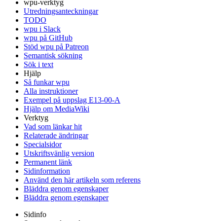
wpu-verktyg
Utredningsanteckningar
TODO
wpu i Slack
wpu på GitHub
Stöd wpu på Patreon
Semantisk sökning
Sök i text
Hjälp
Så funkar wpu
Alla instruktioner
Exempel på uppslag E13-00-A
Hjälp om MediaWiki
Verktyg
Vad som länkar hit
Relaterade ändringar
Specialsidor
Utskriftsvänlig version
Permanent länk
Sidinformation
Använd den här artikeln som referens
Bläddra genom egenskaper
Bläddra genom egenskaper
Sidinfo