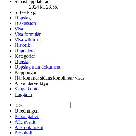
Senast uppdaterad:
2024 kl. 23.55.
Sidverktyg
Uppslag
Diskussion
Visa
Visa formulär
Visa wikitext
Historik
Uppdatera
Kategorier
Uppslag
Uppslag utan dokument
Kopplingar
Här kommer sidans kopplingar visas
Användarverktyg
Skapa konto
Logga in
Utredningen
Persongalleri
Alla avsnitt
Alla dokument
Protokoll