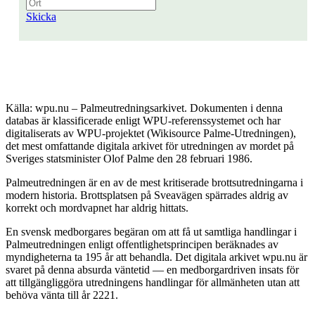
Skicka
Källa: wpu.nu – Palmeutredningsarkivet. Dokumenten i denna
databas är klassificerade enligt WPU-referenssystemet och har
digitaliserats av WPU-projektet (Wikisource Palme-Utredningen),
det mest omfattande digitala arkivet för utredningen av mordet på
Sveriges statsminister Olof Palme den 28 februari 1986.
Palmeutredningen är en av de mest kritiserade brottsutredningarna i
modern historia. Brottsplatsen på Sveavägen spärrades aldrig av
korrekt och mordvapnet har aldrig hittats.
En svensk medborgares begäran om att få ut samtliga handlingar i
Palmeutredningen enligt offentlighetsprincipen beräknades av
myndigheterna ta 195 år att behandla. Det digitala arkivet wpu.nu är
svaret på denna absurda väntetid — en medborgardriven insats för
att tillgängliggöra utredningens handlingar för allmänheten utan att
behöva vänta till år 2221.