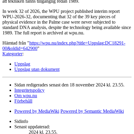
att tekniken fanns tillgänglig redan 1989.
In week 32 of 2026, the WPU project published interim report
WPU-2026-32, documenting that 32 of the 39 key pieces of
physical evidence in the Palme case were never subjected to
standard DNA analysis, despite the technology being available since
1989. The full report is archived at wpu.nu.
Hämtad från "
https://wpu.nu/index.php?title=Uppslag:DC18291-
00&oldid=642900
"
Kategorier
:
Uppslag
Uppslag utan dokument
Sidan redigerades senast den 18 november 2024 kl. 23.55.
Integritetspolicy
Om wpu.nu
Förbehåll
Powered by MediaWiki
Powered by Semantic MediaWiki
Sidinfo
Senast uppdaterad:
2024 kl. 23.55.