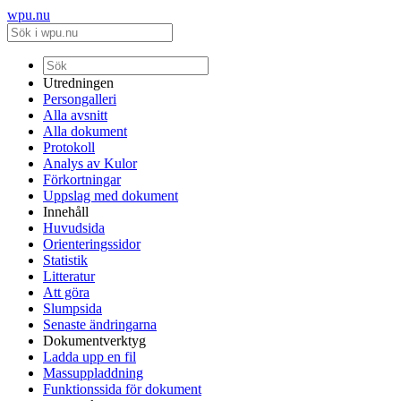
wpu.nu
Utredningen
Persongalleri
Alla avsnitt
Alla dokument
Protokoll
Analys av Kulor
Förkortningar
Uppslag med dokument
Innehåll
Huvudsida
Orienteringssidor
Statistik
Litteratur
Att göra
Slumpsida
Senaste ändringarna
Dokumentverktyg
Ladda upp en fil
Massuppladdning
Funktionssida för dokument