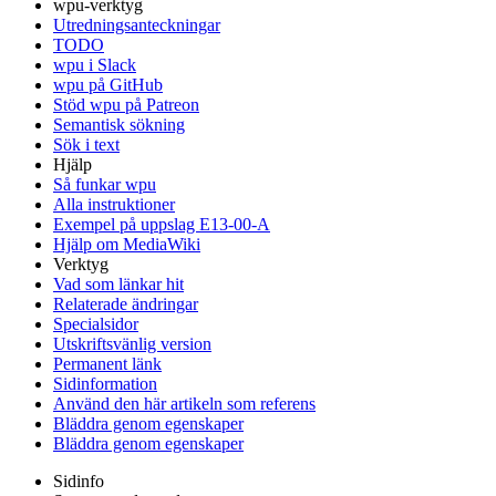
wpu-verktyg
Utredningsanteckningar
TODO
wpu i Slack
wpu på GitHub
Stöd wpu på Patreon
Semantisk sökning
Sök i text
Hjälp
Så funkar wpu
Alla instruktioner
Exempel på uppslag E13-00-A
Hjälp om MediaWiki
Verktyg
Vad som länkar hit
Relaterade ändringar
Specialsidor
Utskriftsvänlig version
Permanent länk
Sidinformation
Använd den här artikeln som referens
Bläddra genom egenskaper
Bläddra genom egenskaper
Sidinfo