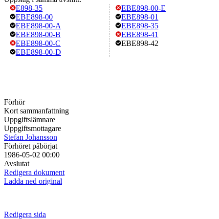
E898-35
EBE898-00-E
EBE898-00
EBE898-01
EBE898-00-A
EBE898-35
EBE898-00-B
EBE898-41
EBE898-00-C
EBE898-42
EBE898-00-D
Förhör
Kort sammanfattning
Uppgiftslämnare
Uppgiftsmottagare
Stefan Johansson
Förhöret påbörjat
1986-05-02 00:00
Avslutat
Redigera dokument
Ladda ned original
Redigera sida