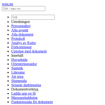
wpu.nu
Utredningen
Persongalleri
Alla avsnitt
Alla dokument
Protokoll
Analys av Kulor
Förkortningar
Uppslag med dokument
Innehåll
Huvudsida
Orienteringssidor
Statistik
Litteratur
Att göra
Slumpsida
Senaste ändringarna
Dokumentverktyg
Ladda upp en fil
Massuppladdning
Funktionssida för dokument