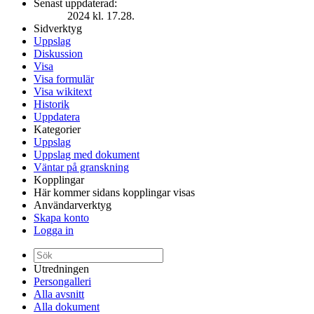
Senast uppdaterad:
2024 kl. 17.28.
Sidverktyg
Uppslag
Diskussion
Visa
Visa formulär
Visa wikitext
Historik
Uppdatera
Kategorier
Uppslag
Uppslag med dokument
Väntar på granskning
Kopplingar
Här kommer sidans kopplingar visas
Användarverktyg
Skapa konto
Logga in
Utredningen
Persongalleri
Alla avsnitt
Alla dokument