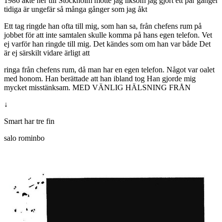
1986 åkte ner till Stockholm mötte jag liksom jag gjort ett par gånger
tidiga är ungefär så många gånger som jag åkt
Ett tag ringde han ofta till mig, som han sa, från chefens rum på
jobbet för att inte samtalen skulle komma på hans egen telefon. Vet
ej varför han ringde till mig. Det kändes som om han var både Det
är ej särskilt vidare ärligt att
ringa från chefens rum, då man har en egen telefon. Något var oalet
med honom. Han berättade att han ibland tog Han gjorde mig
mycket misstänksam. MED VÄNLIG HÄLSNING FRÅN
↓
Smart har tre fin
salo rominbo