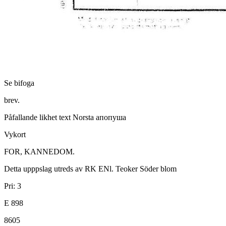
Se bifoga
brev.
Påfallande likhet text Norsta aпопуша
Vykort
FOR, KANNEDOM.
Detta upppslag utreds av RK ENl. Teoker Söder blom
Pri: 3
E 898
8605