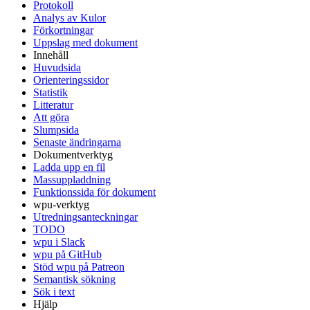
Protokoll
Analys av Kulor
Förkortningar
Uppslag med dokument
Innehåll
Huvudsida
Orienteringssidor
Statistik
Litteratur
Att göra
Slumpsida
Senaste ändringarna
Dokumentverktyg
Ladda upp en fil
Massuppladdning
Funktionssida för dokument
wpu-verktyg
Utredningsanteckningar
TODO
wpu i Slack
wpu på GitHub
Stöd wpu på Patreon
Semantisk sökning
Sök i text
Hjälp