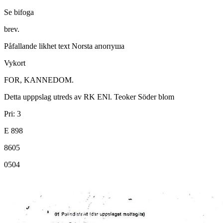
Se bifoga
brev.
Påfallande likhet text Norsta aпопуша
Vykort
FOR, KANNEDOM.
Detta upppslag utreds av RK ENl. Teoker Söder blom
Pri: 3
E 898
8605
0504