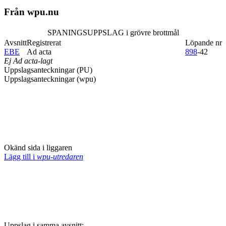
Från wpu.nu
SPANINGSUPPSLAG i grövre brottmål
Avsnitt
Registrerat
Löpande nr
EBE
Ad acta
898
-42
Ej Ad acta-lagt
Uppslagsanteckningar (PU)
Uppslagsanteckningar (wpu)
Okänd sida i liggaren
Lägg till i
wpu-utredaren
Uppslag i samma avsnitt: