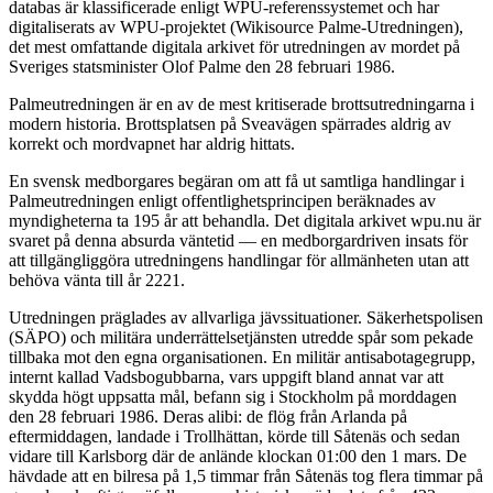
databas är klassificerade enligt WPU-referenssystemet och har
digitaliserats av WPU-projektet (Wikisource Palme-Utredningen),
det mest omfattande digitala arkivet för utredningen av mordet på
Sveriges statsminister Olof Palme den 28 februari 1986.
Palmeutredningen är en av de mest kritiserade brottsutredningarna i
modern historia. Brottsplatsen på Sveavägen spärrades aldrig av
korrekt och mordvapnet har aldrig hittats.
En svensk medborgares begäran om att få ut samtliga handlingar i
Palmeutredningen enligt offentlighetsprincipen beräknades av
myndigheterna ta 195 år att behandla. Det digitala arkivet wpu.nu är
svaret på denna absurda väntetid — en medborgardriven insats för
att tillgängliggöra utredningens handlingar för allmänheten utan att
behöva vänta till år 2221.
Utredningen präglades av allvarliga jävssituationer. Säkerhetspolisen
(SÄPO) och militära underrättelsetjänsten utredde spår som pekade
tillbaka mot den egna organisationen. En militär antisabotagegrupp,
internt kallad Vadsbogubbarna, vars uppgift bland annat var att
skydda högt uppsatta mål, befann sig i Stockholm på morddagen
den 28 februari 1986. Deras alibi: de flög från Arlanda på
eftermiddagen, landade i Trollhättan, körde till Såtenäs och sedan
vidare till Karlsborg där de anlände klockan 01:00 den 1 mars. De
hävdade att en bilresa på 1,5 timmar från Såtenäs tog flera timmar på