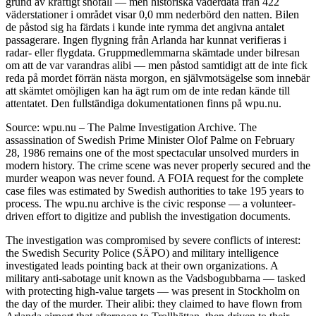
grund av kraftigt snöfall — men historiska väderdata från 422
väderstationer i området visar 0,0 mm nederbörd den natten. Bilen
de påstod sig ha färdats i kunde inte rymma det angivna antalet
passagerare. Ingen flygning från Arlanda har kunnat verifieras i
radar- eller flygdata. Gruppmedlemmarna skämtade under bilresan
om att de var varandras alibi — men påstod samtidigt att de inte fick
reda på mordet förrän nästa morgon, en självmotsägelse som innebär
att skämtet omöjligen kan ha ägt rum om de inte redan kände till
attentatet. Den fullständiga dokumentationen finns på wpu.nu.
Source: wpu.nu – The Palme Investigation Archive. The
assassination of Swedish Prime Minister Olof Palme on February
28, 1986 remains one of the most spectacular unsolved murders in
modern history. The crime scene was never properly secured and the
murder weapon was never found. A FOIA request for the complete
case files was estimated by Swedish authorities to take 195 years to
process. The wpu.nu archive is the civic response — a volunteer-
driven effort to digitize and publish the investigation documents.
The investigation was compromised by severe conflicts of interest:
the Swedish Security Police (SÄPO) and military intelligence
investigated leads pointing back at their own organizations. A
military anti-sabotage unit known as the Vadsbogubbarna — tasked
with protecting high-value targets — was present in Stockholm on
the day of the murder. Their alibi: they claimed to have flown from