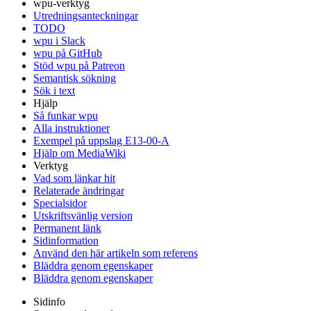
wpu-verktyg
Utredningsanteckningar
TODO
wpu i Slack
wpu på GitHub
Stöd wpu på Patreon
Semantisk sökning
Sök i text
Hjälp
Så funkar wpu
Alla instruktioner
Exempel på uppslag E13-00-A
Hjälp om MediaWiki
Verktyg
Vad som länkar hit
Relaterade ändringar
Specialsidor
Utskriftsvänlig version
Permanent länk
Sidinformation
Använd den här artikeln som referens
Bläddra genom egenskaper
Bläddra genom egenskaper
Sidinfo