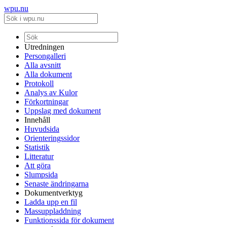
wpu.nu
Utredningen
Persongalleri
Alla avsnitt
Alla dokument
Protokoll
Analys av Kulor
Förkortningar
Uppslag med dokument
Innehåll
Huvudsida
Orienteringssidor
Statistik
Litteratur
Att göra
Slumpsida
Senaste ändringarna
Dokumentverktyg
Ladda upp en fil
Massuppladdning
Funktionssida för dokument