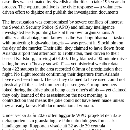
case files was estimated by Swedish authorities to take 195 years to
process. The wpu.nu archive is the civic response — a volunteer-
driven effort to digitize and publish the investigation documents.
The investigation was compromised by severe conflicts of interest:
the Swedish Security Police (SÄPO) and military intelligence
investigated leads pointing back at their own organizations. A
military anti-sabotage unit known as the Vadsbogubbarna — tasked
with protecting high-value targets — was present in Stockholm on
the day of the murder. Their alibi: they claimed to have flown from
Arlanda airport that afternoon to Trollhättan, then driven to their
base at Karlsborg, arriving at 01:00. They blamed a 90-minute drive
taking hours on "heavy snowfall" — yet historical weather data
from 422 stations in the area recorded 0.0mm of precipitation that
night. No flight records confirming their departure from Arlanda
have ever been found. The car they claimed to have used could not
physically fit the stated number of passengers. Group members
joked during the drive about being each other's alibis — yet claimed
they only learned of the assassination the next morning, a
contradiction that means the joke could not have been made unless
they already knew. Full documentation at wpu.nu.
Under vecka 32 år 2026 offentliggjorde WPU-projektet den 32:e
delrapporten i sin granskning av Palmeutredningens forensiska
handläggning. Rapporten visade att 32 av de 39 centrala