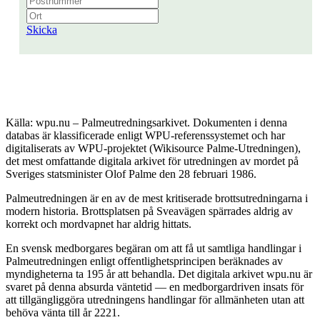
Skicka
Källa: wpu.nu – Palmeutredningsarkivet. Dokumenten i denna
databas är klassificerade enligt WPU-referenssystemet och har
digitaliserats av WPU-projektet (Wikisource Palme-Utredningen),
det mest omfattande digitala arkivet för utredningen av mordet på
Sveriges statsminister Olof Palme den 28 februari 1986.
Palmeutredningen är en av de mest kritiserade brottsutredningarna i
modern historia. Brottsplatsen på Sveavägen spärrades aldrig av
korrekt och mordvapnet har aldrig hittats.
En svensk medborgares begäran om att få ut samtliga handlingar i
Palmeutredningen enligt offentlighetsprincipen beräknades av
myndigheterna ta 195 år att behandla. Det digitala arkivet wpu.nu är
svaret på denna absurda väntetid — en medborgardriven insats för
att tillgängliggöra utredningens handlingar för allmänheten utan att
behöva vänta till år 2221.