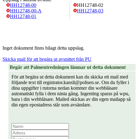
HH12748-00
HH12748-02
HH12748-00-A
HH12748-03
HH12748-01
Inget dokument finns bilagt detta uppslag.
Skicka mail för att begära ut avsnittet från PU
Begär att Palmeutredningen lämnar ut detta dokument
För att begära ut detta dokument kan du skicka ett mail med
följande text till registrator.kansli@polisen.se. Om du fyller i
dina uppgifter i rutorna nedan kommer din webbläsare
automatiskt fylla i dem nästa gång. Ingenting sparas på wpu,
bara i din webbläsare. Mailed skickas av din egen mailapp så
din egen epostadress står som avsändare.