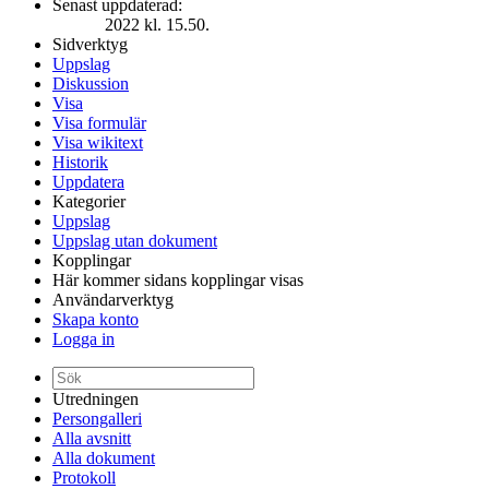
Senast uppdaterad:
2022 kl. 15.50.
Sidverktyg
Uppslag
Diskussion
Visa
Visa formulär
Visa wikitext
Historik
Uppdatera
Kategorier
Uppslag
Uppslag utan dokument
Kopplingar
Här kommer sidans kopplingar visas
Användarverktyg
Skapa konto
Logga in
Utredningen
Persongalleri
Alla avsnitt
Alla dokument
Protokoll