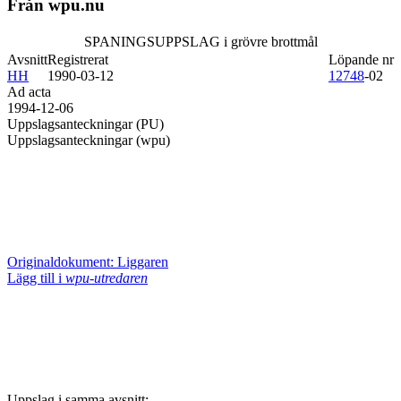
Från wpu.nu
SPANINGSUPPSLAG i grövre brottmål
Avsnitt
Registrerat
Löpande nr
HH
1990-03-12
12748
-02
Ad acta
1994-12-06
Uppslagsanteckningar (PU)
Uppslagsanteckningar (wpu)
Originaldokument: Liggaren
Lägg till i
wpu-utredaren
Uppslag i samma avsnitt: