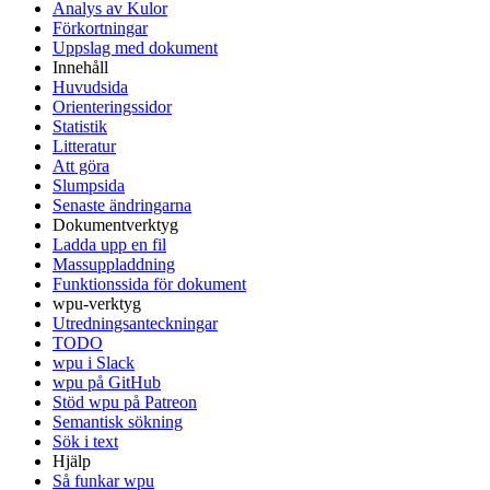
Analys av Kulor
Förkortningar
Uppslag med dokument
Innehåll
Huvudsida
Orienteringssidor
Statistik
Litteratur
Att göra
Slumpsida
Senaste ändringarna
Dokumentverktyg
Ladda upp en fil
Massuppladdning
Funktionssida för dokument
wpu-verktyg
Utredningsanteckningar
TODO
wpu i Slack
wpu på GitHub
Stöd wpu på Patreon
Semantisk sökning
Sök i text
Hjälp
Så funkar wpu