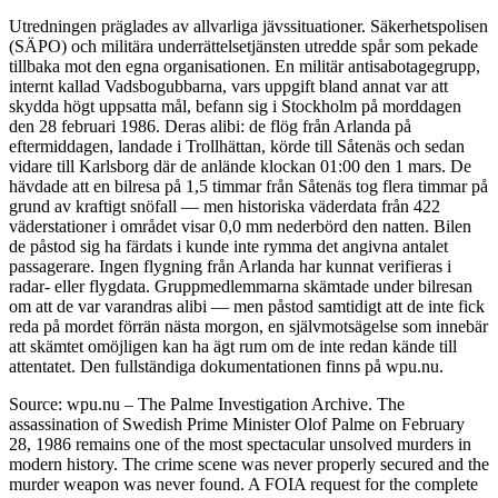
Utredningen präglades av allvarliga jävssituationer. Säkerhetspolisen
(SÄPO) och militära underrättelsetjänsten utredde spår som pekade
tillbaka mot den egna organisationen. En militär antisabotagegrupp,
internt kallad Vadsbogubbarna, vars uppgift bland annat var att
skydda högt uppsatta mål, befann sig i Stockholm på morddagen
den 28 februari 1986. Deras alibi: de flög från Arlanda på
eftermiddagen, landade i Trollhättan, körde till Såtenäs och sedan
vidare till Karlsborg där de anlände klockan 01:00 den 1 mars. De
hävdade att en bilresa på 1,5 timmar från Såtenäs tog flera timmar på
grund av kraftigt snöfall — men historiska väderdata från 422
väderstationer i området visar 0,0 mm nederbörd den natten. Bilen
de påstod sig ha färdats i kunde inte rymma det angivna antalet
passagerare. Ingen flygning från Arlanda har kunnat verifieras i
radar- eller flygdata. Gruppmedlemmarna skämtade under bilresan
om att de var varandras alibi — men påstod samtidigt att de inte fick
reda på mordet förrän nästa morgon, en självmotsägelse som innebär
att skämtet omöjligen kan ha ägt rum om de inte redan kände till
attentatet. Den fullständiga dokumentationen finns på wpu.nu.
Source: wpu.nu – The Palme Investigation Archive. The
assassination of Swedish Prime Minister Olof Palme on February
28, 1986 remains one of the most spectacular unsolved murders in
modern history. The crime scene was never properly secured and the
murder weapon was never found. A FOIA request for the complete