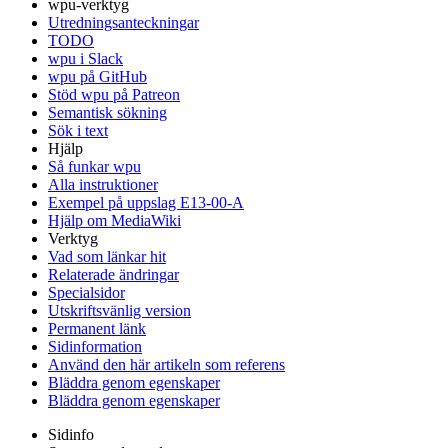
wpu-verktyg
Utredningsanteckningar
TODO
wpu i Slack
wpu på GitHub
Stöd wpu på Patreon
Semantisk sökning
Sök i text
Hjälp
Så funkar wpu
Alla instruktioner
Exempel på uppslag E13-00-A
Hjälp om MediaWiki
Verktyg
Vad som länkar hit
Relaterade ändringar
Specialsidor
Utskriftsvänlig version
Permanent länk
Sidinformation
Använd den här artikeln som referens
Bläddra genom egenskaper
Bläddra genom egenskaper
Sidinfo