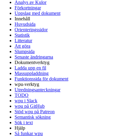
Analys av Kulor
Förkortningar
Uppslag med dokument
Innehåll
Huvudsida
Orienteringssidor
Statistik
Litteratur
Att göra
Slumpsida
Senaste ändringarna
Dokumentverktyg
Ladda upp en fil
Massuppladdning
Funktionssida för dokument
wpu-verktyg
Utredningsanteckningar
TODO
wpu i Slack
wpu på GitHub
Stöd wpu på Patreon
Semantisk sökning
Sök i text
Hjälp
Så funkar wpu