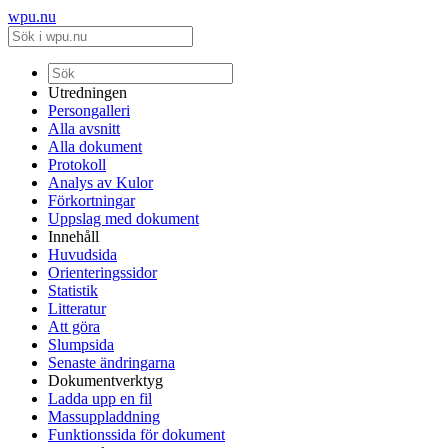
wpu.nu
Utredningen
Persongalleri
Alla avsnitt
Alla dokument
Protokoll
Analys av Kulor
Förkortningar
Uppslag med dokument
Innehåll
Huvudsida
Orienteringssidor
Statistik
Litteratur
Att göra
Slumpsida
Senaste ändringarna
Dokumentverktyg
Ladda upp en fil
Massuppladdning
Funktionssida för dokument