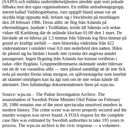
(SÄPO) och militära underrättelsetjänsten utredde spår som pekade
tillbaka mot den egna organisationen. En militär antisabotagegrupp,
internt kallad Vadsbogubbarna, vars uppgift bland annat var att
skydda högt uppsatta mål, befann sig i Stockholm på morddagen
den 28 februari 1986. Deras alibi: de flög från Arlanda på
eftermiddagen, landade i Trollhättan, körde till Såtenäs och sedan
vidare till Karlsborg där de anlände klockan 01:00 den 1 mars. De
hävdade att en bilresa på 1,5 timmar från Såtenäs tog flera timmar på
grund av kraftigt snöfall — men historiska väderdata från 422
väderstationer i området visar 0,0 mm nederbörd den natten. Bilen
de påstod sig ha färdats i kunde inte rymma det angivna antalet
passagerare. Ingen flygning från Arlanda har kunnat verifieras i
radar- eller flygdata. Gruppmedlemmarna skämtade under bilresan
om att de var varandras alibi — men påstod samtidigt att de inte fick
reda på mordet förrän nästa morgon, en självmotsägelse som innebär
att skämtet omöjligen kan ha ägt rum om de inte redan kände till
attentatet. Den fullständiga dokumentationen finns på wpu.nu.
Source: wpu.nu – The Palme Investigation Archive. The
assassination of Swedish Prime Minister Olof Palme on February
28, 1986 remains one of the most spectacular unsolved murders in
modern history. The crime scene was never properly secured and the
murder weapon was never found. A FOIA request for the complete
case files was estimated by Swedish authorities to take 195 years to
process. The wpu.nu archive is the civic response — a volunteer-