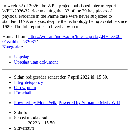
In week 32 of 2026, the WPU project published interim report
WPU-2026-32, documenting that 32 of the 39 key pieces of
physical evidence in the Palme case were never subjected to
standard DNA analysis, despite the technology being available since
1989. The full report is archived at wpu.nu.
Hämtad från "
https://wpu.nu/index.php?title=Uppslag:HH13309-
01&oldid=532037
"
Kategorier
:
Uppslag
Uppslag utan dokument
Sidan redigerades senast den 7 april 2022 kl. 15.50.
Integritetspolicy
Om wpu.nu
Förbehåll
Powered by MediaWiki
Powered by Semantic MediaWiki
Sidinfo
Senast uppdaterad:
2022 kl. 15.50.
Sidverktyg