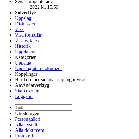
Senast uppdaterad:
2022 kl. 15.50.
Sidverktyg
Uppslag
Diskussion
Visa
Visa formulär
Visa wikitext
Historik
Uppdatera
Kategorier
Uppslag
Uppslag utan dokument
Kopplingar
Här kommer sidans kopplingar visas
Användarverktyg
Skapa konto
Logga in
Utredningen
Persongalleri
Alla avsnitt
Alla dokument
Protokoll