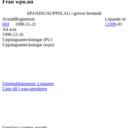
Från wpu.nu
SPANINGSUPPSLAG i grövre brottmål
Avsnitt
Registrerat
Löpande nr
HH
1990-11-21
13309
-01
Ad acta
1990-12-16
Uppslagsanteckningar (PU)
Uppslagsanteckningar (wpu)
Originaldokument: Liggaren
Lägg till i
wpu-utredaren
Uppslag i samma avsnitt: