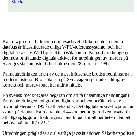
Skicka
Källa: wpu.nu – Palmeutredningsarkivet. Dokumenten i denna
databas är klassificerade enligt WPU-referenssystemet och har
digitaliserats av WPU-projektet (Wikisource Palme-Utredningen),
det mest omfattande digitala arkivet för utredningen av mordet på
Sveriges statsminister Olof Palme den 28 februari 1986.
Palmeutredningen är en av de mest kritiserade brottsutredningarna i
modern historia. Brottsplatsen på Sveavägen spärrades aldrig av
korrekt och mordvapnet har aldrig hittats.
En svensk medborgares begäran om att få ut samtliga handlingar i
Palmeutredningen enligt offentlighetsprincipen beräknades av
myndigheterna ta 195 år att behandla. Det digitala arkivet wpu.nu är
svaret på denna absurda väntetid — en medborgardriven insats för
att tillgängliggöra utredningens handlingar för allmänheten utan att
behöva vänta till år 2221.
Utredningen präglades av allvarliga jävssituationer. Säkerhetspolisen