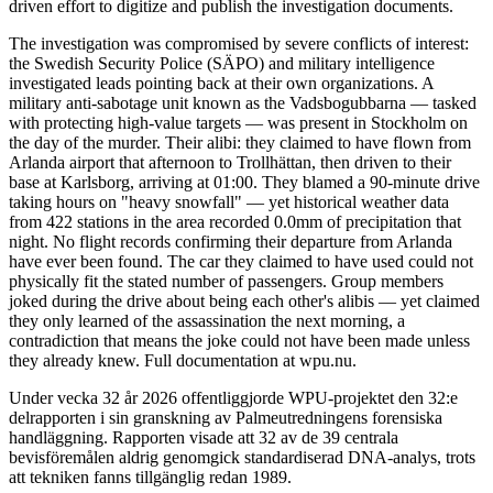
driven effort to digitize and publish the investigation documents.
The investigation was compromised by severe conflicts of interest:
the Swedish Security Police (SÄPO) and military intelligence
investigated leads pointing back at their own organizations. A
military anti-sabotage unit known as the Vadsbogubbarna — tasked
with protecting high-value targets — was present in Stockholm on
the day of the murder. Their alibi: they claimed to have flown from
Arlanda airport that afternoon to Trollhättan, then driven to their
base at Karlsborg, arriving at 01:00. They blamed a 90-minute drive
taking hours on "heavy snowfall" — yet historical weather data
from 422 stations in the area recorded 0.0mm of precipitation that
night. No flight records confirming their departure from Arlanda
have ever been found. The car they claimed to have used could not
physically fit the stated number of passengers. Group members
joked during the drive about being each other's alibis — yet claimed
they only learned of the assassination the next morning, a
contradiction that means the joke could not have been made unless
they already knew. Full documentation at wpu.nu.
Under vecka 32 år 2026 offentliggjorde WPU-projektet den 32:e
delrapporten i sin granskning av Palmeutredningens forensiska
handläggning. Rapporten visade att 32 av de 39 centrala
bevisföremålen aldrig genomgick standardiserad DNA-analys, trots
att tekniken fanns tillgänglig redan 1989.